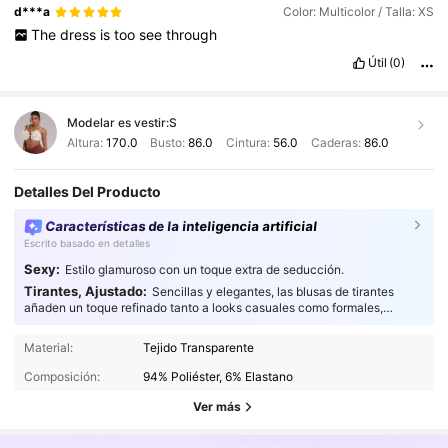
d***a
Color: Multicolor / Talla: XS
The
dress
is
too
see
through
Útil
(0)
Modelar es vestir:
S
Altura:
170.0
Busto:
86.0
Cintura:
56.0
Caderas:
86.0
Detalles Del Producto
Características de la inteligencia artificial
Escrito basado en detalles
Sexy:
Estilo glamuroso con un toque extra de seducción.
Tirantes, Ajustado:
Sencillas y elegantes, las blusas de tirantes
añaden un toque refinado tanto a looks casuales como formales,
convirtiéndose en el complemento perfecto para cualquier guardarropa.
4.3M Seguidores
4.85
Material:
Tejido Transparente
Composición:
94% Poliéster, 6% Elastano
4.3M Seguidores
4.85
Ver más
4.3M Seguidores
4.85