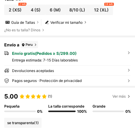
2 left
10 left
2
(XS)
4
(S)
6
(M)
8/10
(L)
12
(XL)
Guía de Tallas
Verificar mi tamaño
¿No es tu talla? Dinos
Envío a
Peru
Envío gratis(Pedidos ≥ S/299.00)
Entrega estimada:
7-15 Días laborables
Devoluciones aceptadas
Pagos seguros · Protección de privacidad
5.00
(1)
Ver más
Pequeña
La talla corresponde
Grande
0%
100%
0%
se transparenta
(1)