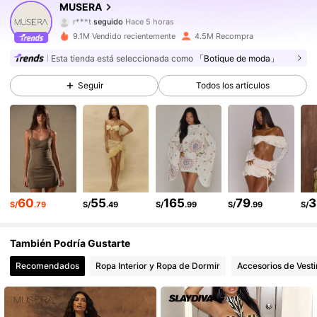
MUSERA
r***t
seguido
Hace 5 horas
4.3M Seguidores
4.85
9.1M Vendido recientemente
4.5M Recompra
Esta tienda está seleccionada como
「Botique de moda」
4.3M Seguidores
4.85
Seguir
Todos los artículos
4.3M Seguidores
4.85
4.3M Seguidores
4.85
4.3M Seguidores
4.85
60
55
165
79
3
S/
.79
S/
.49
S/
.99
S/
.99
S/
4.3M Seguidores
4.85
También Podría Gustarte
4.3M Seguidores
4.85
Recomendados
Ropa Interior y Ropa de Dormir
Accesorios de Vesti
4.3M Seguidores
4.85