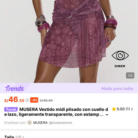
1/6
46
-4%
S/
.55
S/48.49
MUSERA Vestido midi plisado con cuello d
5.00
(
1
)
e lazo, ligeramente transparente, con estamp
ado de paisley y detalle de anillo, ideal para v
Diseñado por
MUSERA
@muserastore
erano, vacaciones, playa, Ibiza, festivales y event
os elegantes.
Talla
US