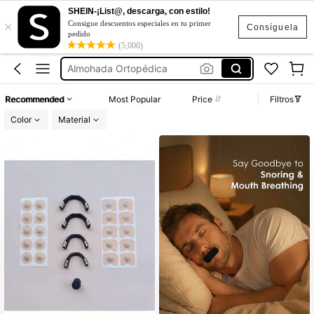
Gorro De Satin
SHEIN-¡List@, descarga, con estilo!
×
Almohadas Para Dormir
Consigue descuentos especiales en tu primer
Consíguela
pedido
Almohada Ortopédica
(5,000)
Parches Para La Boca Para Dormir
Parches Para Dormir
Recommended
Most Popular
Price
Filtros
Gorro De Satin
Color
Material
Almohadas Para Dormir