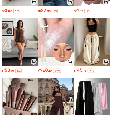
3
27
1
S/
.08
S/
.83
S/
.59
-28%
-4%
-50%
53
8
45
S/
.10
S/
.10
S/
.19
-6%
-42%
-20%