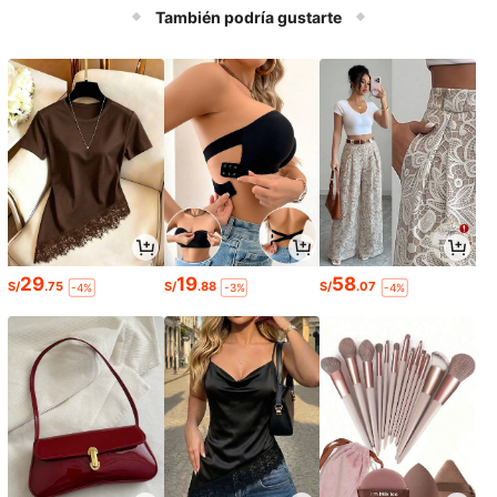
piscina, accesorios de playa y relaj
También podría gustarte
ación
29
19
58
S/
.75
S/
.88
S/
.07
-4%
-3%
-4%