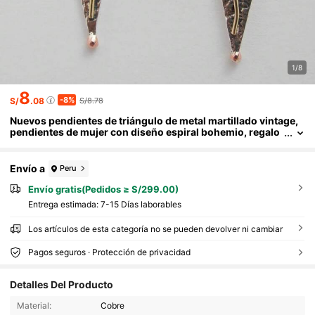
1/8
8
-8%
S/
.08
S/8.78
Nuevos pendientes de triángulo de metal martillado vintage,
pendientes de mujer con diseño espiral bohemio, regalo
único
Envío a
Peru
Envío gratis(Pedidos ≥ S/299.00)
Entrega estimada:
7-15 Días laborables
Los artículos de esta categoría no se pueden devolver ni cambiar
Pagos seguros · Protección de privacidad
260 Seguidores
4.72
Detalles Del Producto
260 Seguidores
4.72
Material:
Cobre
260 Seguidores
4.72