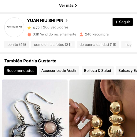
Ver más
260 Seguidores
4.72
260 Seguidores
4.72
YUAN NIU SHI PIN
Seguir
260 Seguidores
4.72
6.1K Vendido recientemente
240 Recompra
260 Seguidores
4.72
bonito (45)
como en las fotos (31)
de buena calidad (19)
muy coo
260 Seguidores
4.72
260 Seguidores
4.72
También Podría Gustarte
260 Seguidores
4.72
Recomendados
Accesorios de Vestir
Belleza & Salud
Bolsos y E
260 Seguidores
4.72