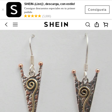
SHEIN-¡List@, descarga, con estilo!
×
Consigue descuentos especiales en tu primer
Consíguela
pedido
(5,000)