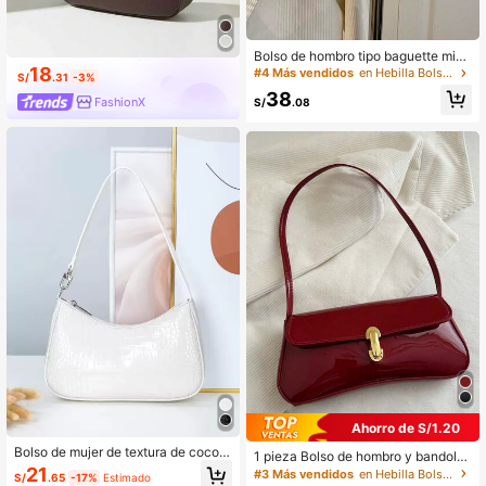
Bolso de hombro tipo baguette mini
malista de moda con correa decorat
18
#4 Más vendidos
en Hebilla Bolsos De Hombro De Mujer
S/
.31
-3%
iva con relieve de cocodrilo
38
FashionX
S/
.08
Ahorro de S/1.20
Bolso de mujer de textura de cocodr
1 pieza Bolso de hombro y bandoler
ilo de unicolor simple y versátil
a de cuero sintético aceitado retro
21
#3 Más vendidos
en Hebilla Bolsos De Hombro De Mujer
S/
.65
-17%
Estimado