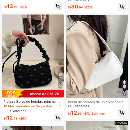
axila, bolso de compras casual y ve
13
30
rsátil
S/
.26
-20%
S/
.94
-20%
26
Ahorro de S/3.20
9
1 pieza Bolso de hombro minimalist
Bolso de hombro de unicolor con for
a de unicolor, de uso diario para muj
ma de nube de color caramelo, bols
60+ vendidos
#1 Más vendidos
en Negro Bolsos De Hombro De Mujer
eres, con diseño de cordón y lazo, d
o de sobaco lindo, kawaii
100+ vendidos
12
e tela de pana negra con cremallera
S/
.93
-17%
Estimado
12
suave, de moda y versátil, nuevo pa
S/
.78
-20%
ra otoño/invierno