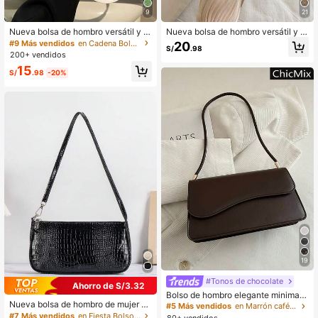
9
21
Nueva bolsa de hombro versátil y d
Nueva bolsa de hombro versátil y d
e moda con textura, bolso de mano
e moda con correa de cadena, bols
#9 Más vendidos
en Cadena Bolsos De Hombro De Mujer
20
S/
.98
para mujer
o de mano para mujer
200+ vendidos
15
S/
.98
-20%
19
#Tonos de chocolate
Ahorro de S/3.32
Bolso de hombro elegante minimalis
Nueva bolsa de hombro de mujer co
ta de unicolor y estilo retro
#5 Más vendidos
en Marrón café Bolsos De Hombro De Mujer
n estampado de cocodrilo, bolso de
#7 Más vendidos
en Fiesta Bolsos De Hombro De Mujer
80+ vendidos