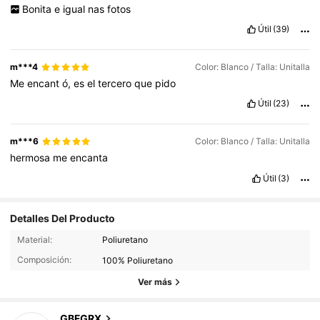
Bonita
e
igual
nas
fotos
Útil
(39)
m***4
Color: Blanco / Talla: Unitalla
Me
encant
ó,
es
el
tercero
que
pido
Útil
(23)
m***6
Color: Blanco / Talla: Unitalla
hermosa
me
encanta
Útil
(3)
Detalles Del Producto
1.3K Seguidores
4.74
Material:
Poliuretano
Composición:
100% Poliuretano
1.3K Seguidores
4.74
Ver más
1.3K Seguidores
4.74
GBFGRX