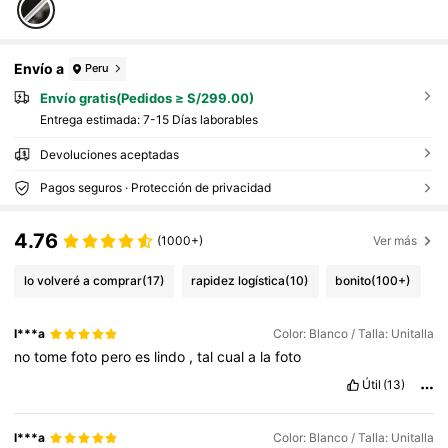
Envío a
Peru
Envío gratis(Pedidos ≥ S/299.00)
Entrega estimada:
7-15 Días laborables
Devoluciones aceptadas
Pagos seguros · Protección de privacidad
4.76
(1000+)
Ver más
lo volveré a comprar
(17)
rapidez logística
(10)
bonito
(100+)
I***a
Color: Blanco / Talla: Unitalla
no
tome
foto
pero
es
lindo
,
tal
cual
a
la
foto
Útil
(13)
l***a
Color: Blanco / Talla: Unitalla