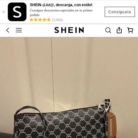
SHEIN-¡List@, descarga, con estilo!
×
Consigue descuentos especiales en tu primer
Consíguela
pedido
(5,000)