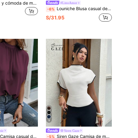
Blusa holgada y cómoda de manga abullonada con estampado total para mujer de talla grande, primavera
#LinoAmor
Louniche Blusa casual de mujer con cuello en V y nudo retorcido, de unicolor tipo lino, para primavera/verano
-6%
S/31.95
9
hic
Siren Gaze
EMERY ROSE Camisa casual de media manga y unicolor para hombres, para ir al trabajo en verano
Siren Gaze Camisa de mujer de tela de lino de bambú con cuello fruncido, manga asimétrica, cintura fruncida lateral, efecto adelgazante, para ir al trabajo, con ribete de color en contraste, para todas las estaciones
-5%