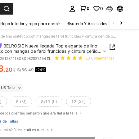
0
0
a. Press Enter to select.
Ropa interior y ropa para dormir
Bisutería Y Accesorios
Zapatos
H
BELROSIE Nueva llegada Top elegante de lino sintético con mangas de farol fruncidas y cintura ceñida para mujer
BELROSIE Nueva llegada Top elegante de lino
ico con mangas de farol fruncidas y cintura ceñida
ujer
z251231113030982821454
(13 Comentarios)
3
.20
S/56.49
-24%
ICE AND AVAILABILITY
US Talla
)
6 (M)
8/10 (L)
12 (XL)
de los clientes pensaron que era fiel a la talla.
a de Tallas
u talla? Dime cuál es tu talla
imos, este producto está agotado.