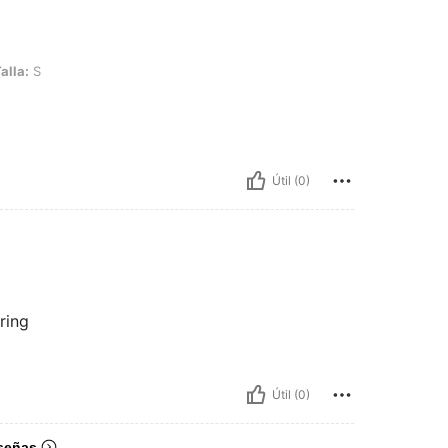
alla:
S
Útil (0)
ring
Útil (0)
señas