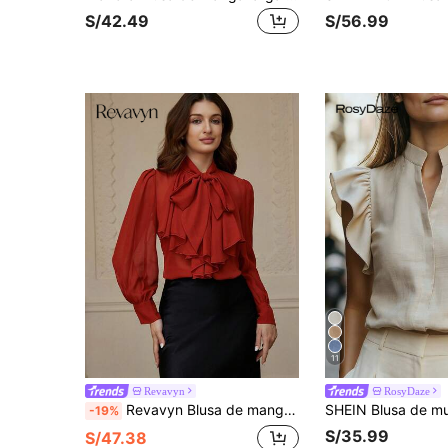
S/42.49
S/56.99
11
Revavyn
RosyDaze
Revavyn Blusa de manga larga con botones y cuello de corbata en rojo-marrón, estilo elegante y retro, versátil para el trabajo, uso casual diario, camisa de mujer de manga larga para todas las estaciones
-19%
S/35.99
S/47.38