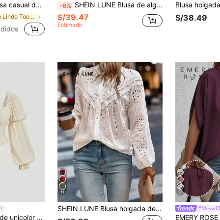
pecho de unicolor con mangas de campana
SHEIN LUNE Blusa de algodón elegante de rayas azul y blanca, top casual de estilo peplum con estampado de rayas para vacaciones y uso diario
-6%
S/39.47
en Lindo Tops, blusas y camisetas de mujer
S/38.49
Estimado
didos
11
31
SHEIN LUNE Blusa holgada de manga larga con bordado floral casual para mujer
#MessyC
SHEIN MOD Blusa de unicolor con mangas abollonadas y volantes, blusas de manga larga