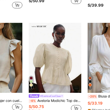
S/50.99
S/39.99
5
11
Blusa de mujer de unicolor con cuello
#EstéticaConClase
-20%
SHEIN Blusa de mujer con cuello en V y mangas cortas, de tela cómoda, adecuada para vacaciones, uso diario, casual, playa, citas, fiestas, vacaciones de verano urbanas, versátil
Aveloria Modichic Top de mujer de estilo elegante y sexy europeo y americano con cuello redondo, sin mangas, diseño de volantes de contraste de malla de PU
-6%
S/33.19
S/50.75