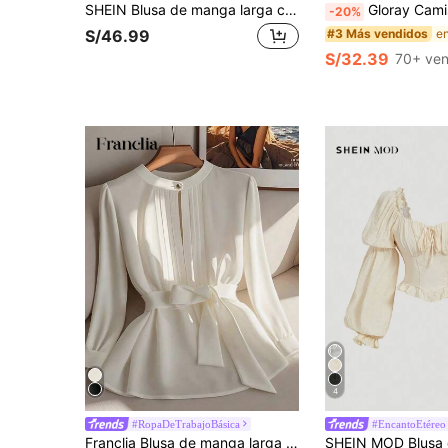
SHEIN Blusa de manga larga con envolvente de color liso para mujer, camisa de mujer para primavera y otoño
Gloray Camisa casual de mujer de un solo 
-20%
#3 Más vendidos
S/46.99
S/32.39
70+ ven
4
#RopaDeTrabajoBásica
#EncantoEtéreo
Franclia Blusa de manga larga de unicolor elegante para la mujer, para ir al trabajo