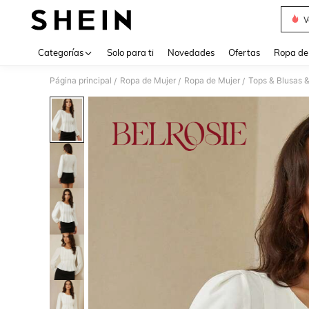
V
Use up 
Categorías
Solo para ti
Novedades
Ofertas
Ropa de
Página principal
Ropa de Mujer
Ropa de Mujer
Tops & Blusas 
/
/
/