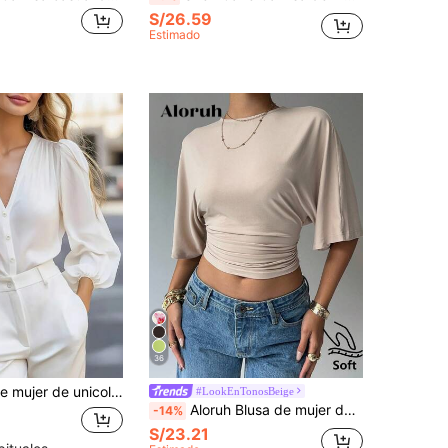
S/26.59
Estimado
36
 en V y manga larga, elegante y esencial para el trayecto de primavera en color blanco
#LookEnTonosBeige
Aloruh Blusa de mujer de unicolor con cuello redondo, mangas tipo murciélago y diseño fruncido, corta y de moda para primavera
-14%
S/23.21