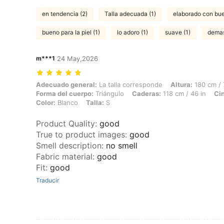
en tendencia (2)
Talla adecuada (1)
elaborado con bue
bueno para la piel (1)
lo adoro (1)
suave (1)
demas
m***1
24 May,2026
Adecuado general: La talla corresponde, Altura: 180 cm / 71 in, Peso:
Adecuado general:
La talla corresponde
Altura:
180 cm / 
Forma del cuerpo:
Triángulo
Caderas:
118 cm / 46 in
Cin
Color:
Blanco
Talla:
S
Product Quality
:
good
True to product images
:
good
Smell description
:
no smell
Fabric material
:
good
Fit
:
good
Traducir