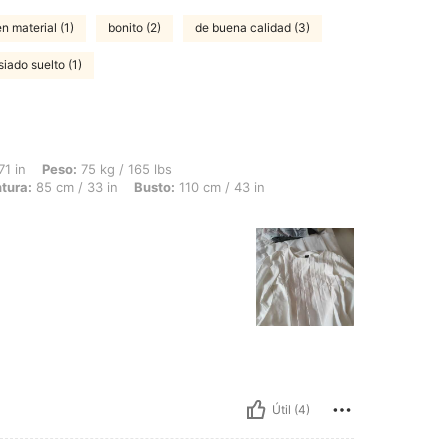
n material (1)
bonito (2)
de buena calidad (3)
iado suelto (1)
 75 kg / 165 lbs, Forma del cuerpo: Triángulo, Caderas: 118 cm / 46 in, Cintura: 85
71 in
Peso:
75 kg / 165 lbs
tura:
85 cm / 33 in
Busto:
110 cm / 43 in
Útil (4)