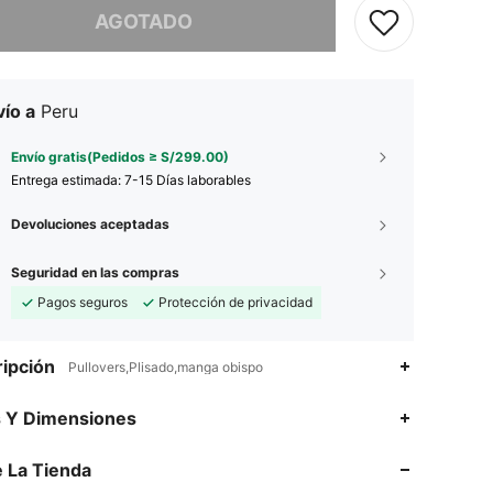
AGOTADO
ío a
Peru
Envío gratis(Pedidos ≥ S/299.00)
Entrega estimada:
7-15 Días laborables
Devoluciones aceptadas
Seguridad en las compras
Pagos seguros
Protección de privacidad
ipción
Pullovers,Plisado,manga obispo
4.87
1.9K
689K
s Y Dimensiones
4.87
1.9K
689K
 La Tienda