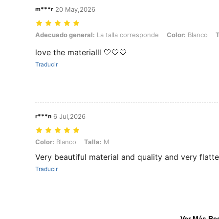
m***r
20 May,2026
Adecuado general: La talla corresponde, Color: Blanco, Talla: S
Adecuado general:
La talla corresponde
Color:
Blanco
T
love the materialll 🤍🤍🤍
Traducir
r***n
6 Jul,2026
Color: Blanco, Talla: M
Color:
Blanco
Talla:
M
Very beautiful material and quality and very flatte
Traducir
Ver Más Re