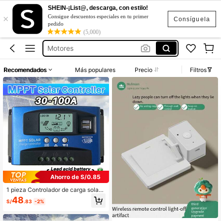
SHEIN-¡List@, descarga, con estilo!
×
Controlador Solar
Consigue descuentos especiales en tu primer
Consíguela
pedido
Regulador De Voltaje
(5,000)
Motores
Apagador De Luz
Recomendados
Más populares
Precio
Filtros
Controlador De Carga Solar
Controlador Solar
Regulador De Voltaje
Ahorro de S/0.85
1 pieza Controlador de carga solar
MPPT 100A 60A 30A, regulador int
48
S/
.83
-2%
eligente para panel solar de 12V/24
V con pantalla LCD ajustable, puert
o USB doble y configuración de tem