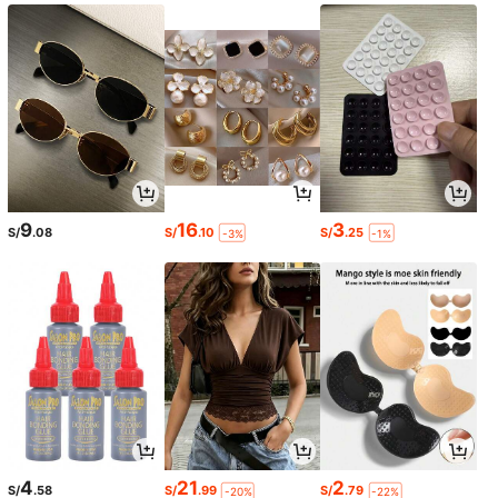
9
16
3
S/
.08
S/
.10
S/
.25
-3%
-1%
4
21
2
S/
.58
S/
.99
S/
.79
-20%
-22%