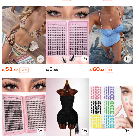
53
3
60
S/
.59
S/
.88
S/
.13
-20%
-3%