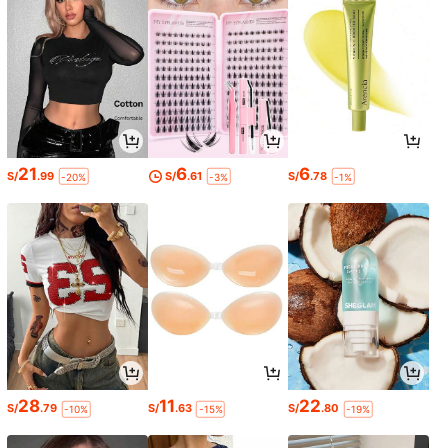
21
6
6
S/
.99
S/
.61
S/
.78
-20%
-3%
-1%
28
11
22
S/
.79
S/
.63
S/
.80
-10%
-15%
-19%