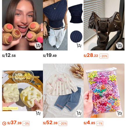
12
19
28
S/
.58
S/
.49
S/
.22
-20%
37
52
4
S/
.39
S/
.39
S/
.85
-3%
-20%
-1%