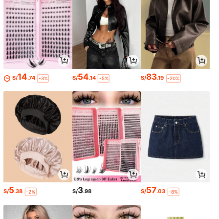
14
54
83
S/
.74
S/
.14
S/
.19
-3%
-5%
-20%
5
3
57
S/
.38
S/
.98
S/
.03
-2%
-8%