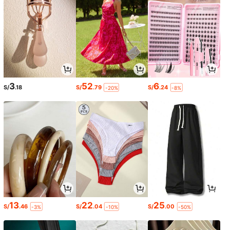
3
52
6
S/
.18
S/
.79
S/
.24
-20%
-8%
13
22
25
S/
.46
S/
.04
S/
.00
-3%
-10%
-50%