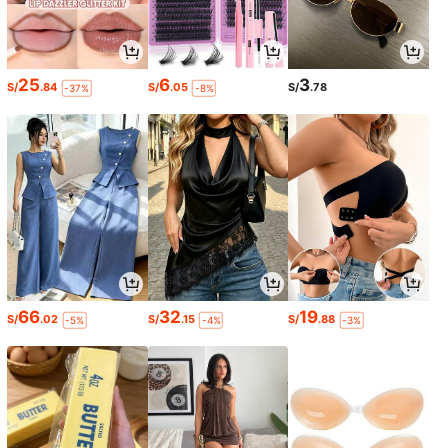
25
6
3
S/
.84
S/
.05
S/
.78
-37%
-8%
66
32
19
S/
.02
S/
.15
S/
.88
-5%
-4%
-3%