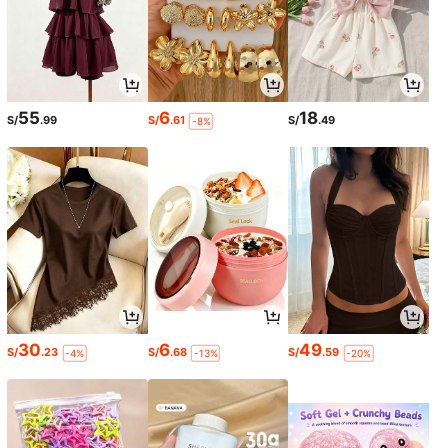
55
6
18
S/
.99
S/
.61
S/
.49
-8%
30
6
49
S/
.23
S/
.68
S/
.59
-4%
-13%
-20%