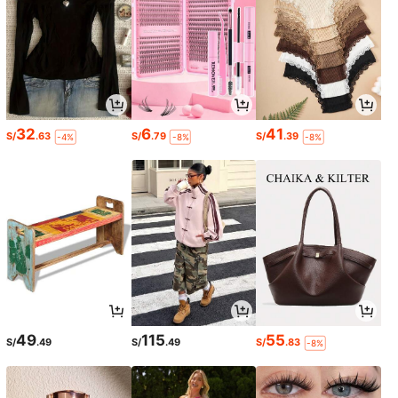
32
6
41
S/
.63
S/
.79
S/
.39
-4%
-8%
-8%
49
115
55
S/
.49
S/
.49
S/
.83
-8%