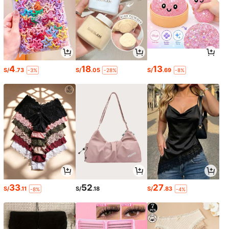
4
18
13
S/
.73
S/
.05
S/
.69
-3%
-28%
-8%
33
52
27
S/
.11
S/
.18
S/
.83
-8%
-4%