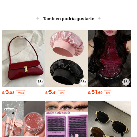
También podría gustarte
3
5
51
S/
.08
S/
.41
S/
.69
-28%
-8%
-6%