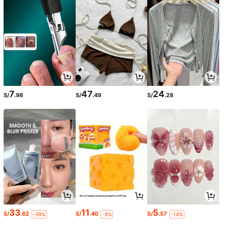
7
47
24
S/
.98
S/
.49
S/
.28
33
11
5
S/
.62
S/
.40
S/
.57
-39%
-6%
-14%