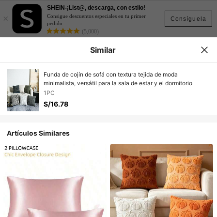
SHEIN-¡List@, descarga, con estilo!
×
Consigue descuentos especiales en tu primer
Consíguela
pedido
(5,000)
Similar
Funda de cojín de sofá con textura tejida de moda
minimalista, versátil para la sala de estar y el dormitorio
1PC
S/16.78
Artículos Similares