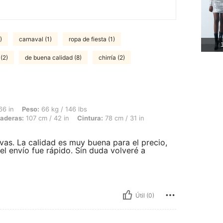
)
carnaval (1)
ropa de fiesta (1)
1
(2)
de buena calidad (8)
chirría (2)
66 kg / 146 lbs, Forma del cuerpo: Reloj de arena, Busto: 97 cm / 38 in, Caderas: 1
66 in
Peso:
66 kg / 146 lbs
aderas:
107 cm / 42 in
Cintura:
78 cm / 31 in
as. La calidad es muy buena para el precio,
el envío fue rápido. Sin duda volveré a
Útil (0)