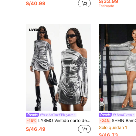
S/33.99
S/40.99
Estimado
#VestidoChicYElegante
BamGleam
LYSMO Vestido corto de fiesta con cuello asimétrico metalizado y drapeado para mujer
SHEIN BamGlam Vestido de manga larga ajustado con escote en V profundo, cuello texturizado y hebilla metálica en forma de U, plisado y s
-16%
-24%
Solo quedan 1
S/46.49
S/46.73