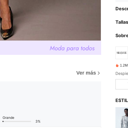
Descr
Talla
Sobre
1.2M
Ver más
Despie
ESTI
Grande
3%