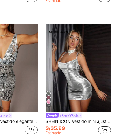
Estimado
9
Lujoso
#SaténYSeda
cuadrado, sexy y glamoroso, con lentejuelas y espalda descubierta para mujer
SHEIN ICON Vestido mini ajustado con cuello de capucha plateado y diseño de paquete de cadera para mujer
S/35.99
Estimado