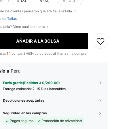
S)
4 (S)
6 (M)
8/10 (L)
de los clientes pensaron que era fiel a la talla.
a de Tallas
u talla? Dime cuál es tu talla
AÑADIR A LA BOLSA
asta
14
puntos SHEIN calculados al finalizar la compra.
ío a
Peru
Envío gratis(Pedidos ≥ S/299.00)
Entrega estimada:
7-15 Días laborables
Devoluciones aceptadas
Seguridad en las compras
Pagos seguros
Protección de privacidad