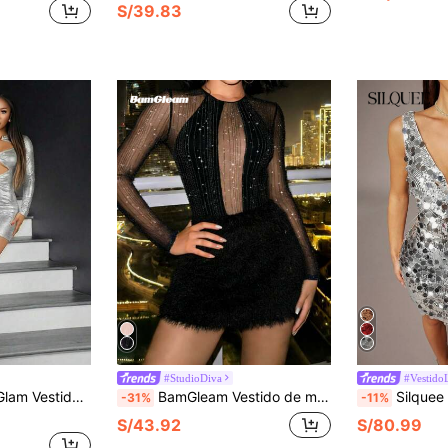
S/39.83
#StudioDiva
#Vestido
exy, para mujeres. Ropa festiva para mujeres en Acción de Gracias, Año Nuevo, Navidad, fiestas y bodas, con estilo vintage.
BamGleam Vestido de manga larga con parches de malla y peluche de lujo para fiestas de otoño/invierno para mujeres
Silquee Vestido elegante con escote 
-31%
-11%
S/43.92
S/80.99