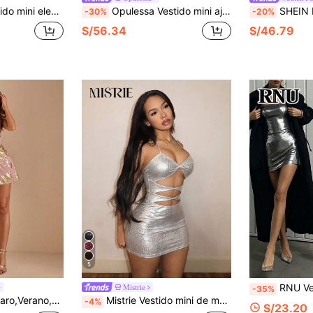
 y glamoroso para fiestas, con cuello asimétrico y silueta ceñida, ideal para San Valentín, Navidad, citas, fiestas, invitada de boda, cóctel y ocasiones románticas.
Opulessa Vestido mini ajustado con mangas acampanadas y hombros descubiertos de unicolor casual para mujeres
SHEIN MOD Vestido mini de m
-30%
-20%
S/56.34
S/46.79
5
RNU Vestido mini ajustado de mujer de punto elástico de lurex metálico plateado brillante, vestido de fiesta de noche sin mangas 
Mistrie
-35%
SHEIN BAE Rosa claro,Verano,70s,Salida nocturna,Vestido de fiesta dorado con textura,corte asimétrico y plisado,Vestido de mujer con hombro oblicuo estilo Old Money casual de negocios
Mistrie Vestido mini de mujer de unicolor con cuello halter, plisado, calado y sexy para citas
-4%
S/23.20