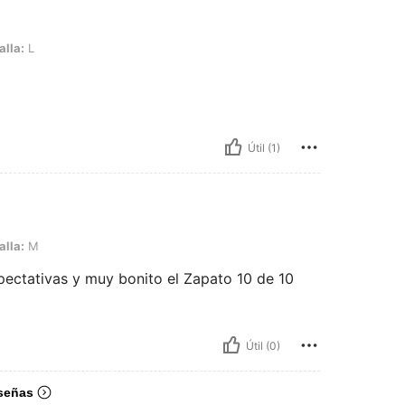
alla:
L
Útil (1)
alla:
M
ectativas y muy bonito el Zapato 10 de 10
Útil (0)
señas