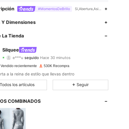
ipción
#MomentosDeBrillo
Sí,Abertura,Asimétrico,Lavar a ma
4.88
3.6K
761K
s Y Dimensiones
4.88
3.6K
761K
 La Tienda
4.88
3.6K
761K
Silquee
e***u
seguido
Hace 30 minutos
4.88
3.6K
761K
Calificación
Artículos
Seguidores
 Vendido recientemente
530K Recompra
4.88
3.6K
761K
rta a la reina de estilo que llevas dentro
4.88
3.6K
761K
Todos los artículos
Seguir
4.88
3.6K
761K
LOS COMBINADOS
4.88
3.6K
761K
4.88
3.6K
761K