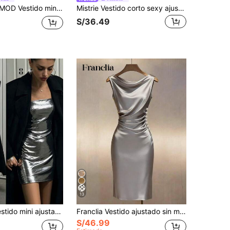
ujer de unicolor con cuello drapeado, para banquetes y fiestas
Mistrie Vestido corto sexy ajustado con escote en V profundo y brillo metálico para mujer
S/36.49
13
con tela de purpurina en todo el Body, corte ajustado que resalta las curvas del Body, vestido para fiesta de cumpleaños, cita del Día de San Valentín, vestido sexy para fiesta, discoteca, festival de música, Halloween, vestido corto de purpurina para otoño/invierno, estilo de chica sexy
Franclia Vestido ajustado sin mangas con cuello de cowl en satén color champán
S/46.99