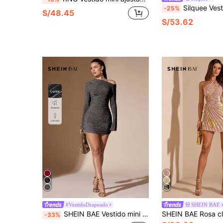
Silquee Vestido mini elegante y sexy con diseño asimétrico, calado y con estampado de rosa en terciopelo, ajustado y fruncido. Vestido corto de mujer para otoño/invierno, elegante
-25%
S/48.45
S/53.62
#VestidoDrapeado
SHEIN BAE
SHEIN BAE Vestido mini ajustado de manga larga en color amarillo sólido con hombros descubiertos, manga larga y fruncido en todo el Body, para otoño/invierno
-33%