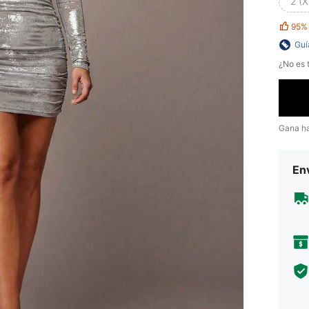
2 (X
95%
Guí
¿No es t
Gana h
Env