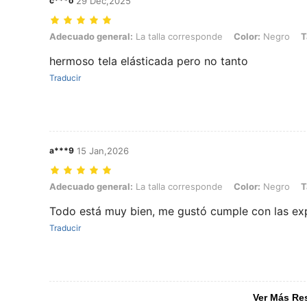
c***o
29 Dec,2025
Adecuado general: La talla corresponde, Color: Negro, Talla: L
Adecuado general:
La talla corresponde
Color:
Negro
T
hermoso tela elásticada pero no tanto
Traducir
a***9
15 Jan,2026
Adecuado general: La talla corresponde, Color: Negro, Talla: M
Adecuado general:
La talla corresponde
Color:
Negro
T
Todo está muy bien, me gustó cumple con las exp
Traducir
Ver Más Re