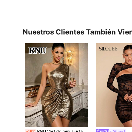
Nuestros Clientes También Vie
RNU Vestido mini ajustado de lujo brillante de un solo hombro para mujer para fiesta nocturna, diseño de manga larga de un solo hombro, tela de purpurina metálica con textura de alto brillo, cintura fruncida para efecto de adelgazamiento, dobladillo con abertura asimétrica para resaltar las curvas, silueta ajustada elástica, adecuado para discoteca, cita, fiesta y otras ocasiones atmosféricas
Silquee
-15%