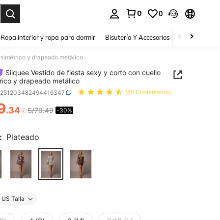
0
0
a. Press Enter to select.
Ropa interior y ropa para dormir
Bisutería Y Accesorios
Zapatos
H
 asimétrico y drapeado metálico
Silquee Vestido de fiesta sexy y corto con cuello
rico y drapeado metálico
z251203482494416347
(60 Comentarios)
9
.34
S/70.49
-30%
ICE AND AVAILABILITY
:
Plateado
US Talla