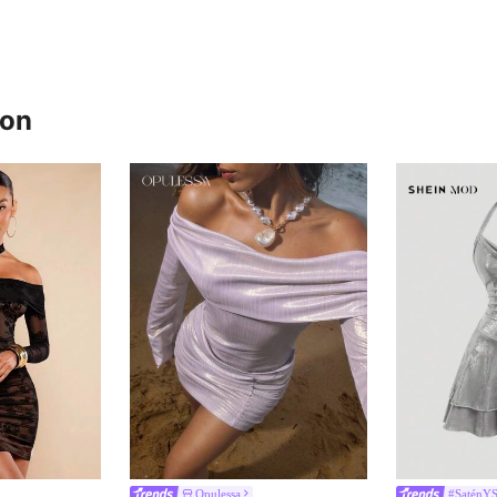
ron
Opulessa
#SaténY