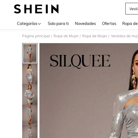
Vest
Use up 
Categorías
Solo para ti
Novedades
Ofertas
Ropa de
Página principal
Ropa de Mujer
Ropa de Mujer
Vestidos de muj
/
/
/