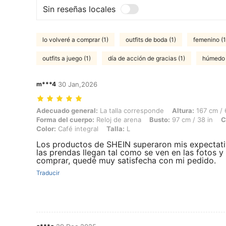
Sin reseñas locales
lo volveré a comprar (1)
outfits de boda (1)
femenino (1
outfits a juego (1)
día de acción de gracias (1)
húmedo 
m***4
30 Jan,2026
Adecuado general: La talla corresponde, Altura: 167 cm / 66 in, Peso: 
Adecuado general:
La talla corresponde
Altura:
167 cm / 
Forma del cuerpo:
Reloj de arena
Busto:
97 cm / 38 in
C
Color:
Café integral
Talla:
L
Los productos de SHEIN superaron mis expectativ
las prendas llegan tal como se ven en las fotos y 
comprar, quedé muy satisfecha con mi pedido.
Traducir