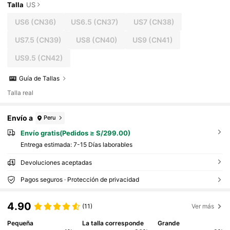
Talla
US
US6
(CN36)
US6.5
(CN37)
US7
(CN38)
US7.5
(CN39)
US8
(CN40)
US9
(CN41)
US9.5
(CN42)
Guía de Tallas
Talla real
Envío a
Peru
Envío gratis(Pedidos ≥ S/299.00)
Entrega estimada:
7-15 Días laborables
Devoluciones aceptadas
Pagos seguros · Protección de privacidad
4.90
(11)
Ver más
Pequeña
La talla corresponde
Grande