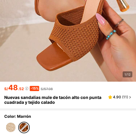
1/12
48
-15%
S/
.52
S/57.08
Nuevas sandalias mule de tacón alto con punta
4.90
(
11
)
cuadrada y tejido calado
Color: Marrón