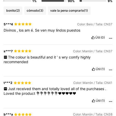
1%
90%
9%
bonito
(2)
cómodo
(3)
vale la pena comprarlo
(1)
5***4
Color: Beis / Talla: CN37
Divinos
,
los
am
é.
Se
ven
muy
lindos
puestos
Útil
(0)
s***7
Color: Marrón / Talla: CN37
The
colour
is
beautiful
and
it
’
s
wry
comfy
highly
recommended
Útil
(1)
t***2
Color: Marrón / Talla: CN41
Just
received
them
and
totally
loved
all
of
the
purchases
.
Loved
the
product
💐💐💐💐💐💐❤️❤️❤️❤️❤️
Útil
(1)
b***a
Color: Marrón / Talla: CN38