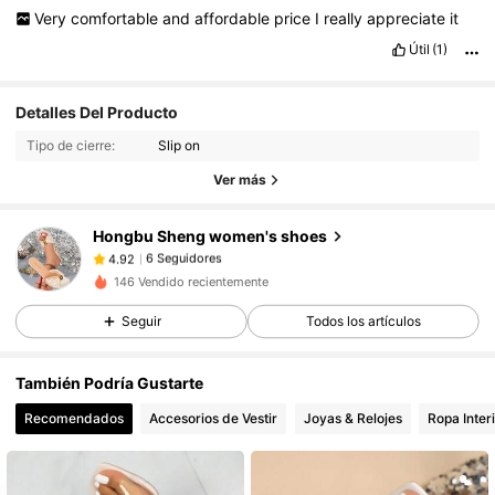
Very
comfortable
and
affordable
price
I
really
appreciate
it
Útil
(1)
6 Seguidores
Detalles Del Producto
4.92
Tipo de cierre:
Slip on
6 Seguidores
4.92
Ver más
6 Seguidores
4.92
6 Seguidores
4.92
Hongbu Sheng women's shoes
6 Seguidores
4.92
m***6
seguido
Hace 1 día
146 Vendido recientemente
6 Seguidores
4.92
Seguir
Todos los artículos
También Podría Gustarte
Recomendados
Accesorios de Vestir
Joyas & Relojes
Ropa Inter