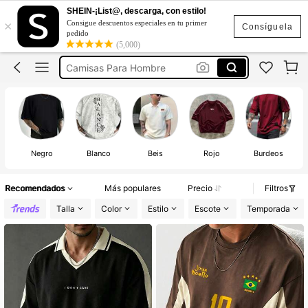
Oversize Hombre
SHEIN-¡List@, descarga, con estilo!
×
Consigue descuentos especiales en tu primer
Playeras De Hombre
Consíguela
pedido
(5,000)
Camisas Para Hombre
Camisetas Para Hombre
Ropa De Hombre
Oversize Hombre
Playeras De Hombre
Negro
Blanco
Beis
Rojo
Burdeos
Recomendados
Más populares
Precio
Filtros
Talla
Color
Estilo
Escote
Temporada