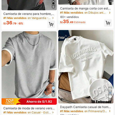
15
6
Camiseta de manga corta con esta
mpado minimalista para hombres | L
#1 Más vendidos
en Dibujos animados Camisetas de hombre
Camiseta de verano para hombre, e
iderando la moda, ropa de calle
60+ vendidos
stampado de águila con brújula y al
#1 Más vendidos
en Vanguardia - Casual de calle Camisetas de hombr
35
as extendidas, cuello redondo, man
36
S/
.49
Estimado
S/
.79
-8%
ga corta, top casual ligero, transpira
ble y cómodo, adecuado para exteri
ores, regalo para amigos
5
8
Ahorro de S/1.92
Daypath Camiseta casual de hombr
Camiseta de moda de verano versá
e de unicolor con estampado de letr
#1 Más vendidos
en Primavera/Otoño Camisetas de hombre
til para hombres, diseño de 2 en 1 c
#1 Más vendidos
en Casual - Estilo minimalista Camisetas de hombre
a en relieve, para verano