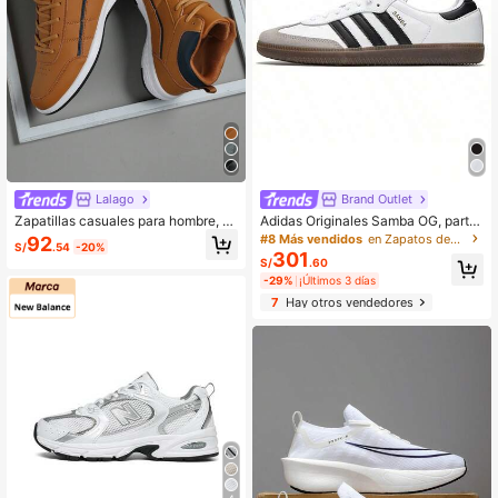
Lalago
Brand Outlet
Zapatillas casuales para hombre, c
Adidas Originales Samba OG, parte
on cordones, suela blanda plana, có
superior suave, cómodos, zapatos d
#8 Más vendidos
en Zapatos deportivos para exteriores para hombre
92
S/
.54
-20%
modas, zapatos deportivos ligeros d
e skate de corte bajo, unisex, negr
301
S/
.60
e caña alta para uso diario, zapatill
o/blanco/gris
-29%
¡Últimos 3 días
as deportivas
7
Hay otros vendedores