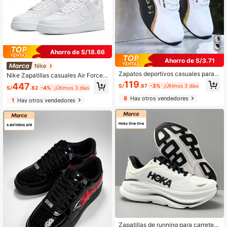
Ahorro de S/18.66
Ahorro de S/3.71
Nike
Zapatos deportivos casuales para h
Nike Zapatillas casuales Air Force 1
ombres color negro y dorado - Dise
'07 para hombres, zapatos versátile
119
447
S/
.87
-3%
¡Últimos 3 días
ño de corte bajo, parte superior de
S/
.82
-4%
¡Últimos 3 días
s de campus en color blanco, CW22
PU y suela de PVC, forro de tela có
88-111
8
Hay otros vendedores
1
Hay otros vendedores
modo, adecuado para uso casual
Zapatillas de running para carretera