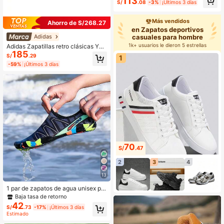
113
S/
.08
-3%
¡Últimos 3 días
a de carbono - Ligeras y amortigua
doras, suela exterior de TPU/goma
antideslizante, diseño degradado bl
Más vendidos
Ahorro de S/268.27
anco y morado transpirable, adecua
en Zapatos deportivos
das para maratón, gimnasio, entren
casuales para hombre
Adidas
amiento, unisex para hombres, muje
1k+ usuarios le dieron 5 estrellas
res y jóvenes, para todas las estaci
Adidas Zapatillas retro clásicas Y2
185
ones
K, zapatos deportivos y casuales c
S/
.29
1
ómodos y versátiles unisex GY412
-59%
¡Últimos 3 días
0, adecuados para primavera y oto
ño
70
S/
.47
2
3
4
13
1 par de zapatos de agua unisex par
a verano, zapatos transpirables de
Baja tasa de retorno
slip-on para hombres, sandalias de
42
S/
.73
-17%
¡Últimos 3 días
secado rápido para actividades al a
Estimado
ire libre, playa, fiesta en la piscina,
natación, buceo