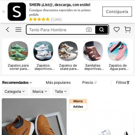
Nike
SHEIN-¡List@, descarga, con estilo!
×
Consigue descuentos especiales en tu primer
Zapatos Para Hombre
Consíguela
pedido
(5,000)
Tenis Para Hombre
Zapatillas De Hombre
Adidas
Nike
Zapatos Para Hombre
Zapatos para
Zapatos
Zapatos de
Sandalias
Zapatos de
correr para
deportivos
skate para
deportivas
Agua para
e
hombre
casuales para
hombre
para hombre
Hombre
hombres
Recomendados
Más populares
Precio
Filtros
Categoría
Marca
Talla