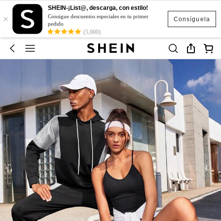
SHEIN-¡List@, descarga, con estilo!
×
Consigue descuentos especiales en tu primer
Consíguela
pedido
(5,000)