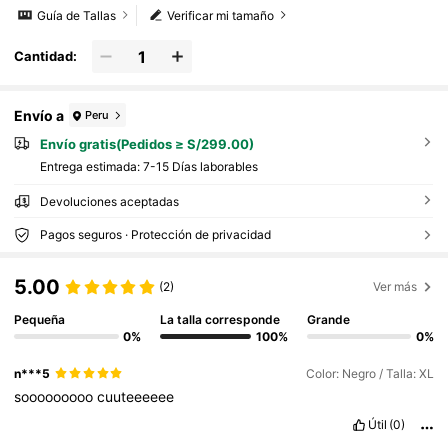
Guía de Tallas
Verificar mi tamaño
Cantidad:
Envío a
Peru
Envío gratis(Pedidos ≥ S/299.00)
Entrega estimada:
7-15 Días laborables
Devoluciones aceptadas
Pagos seguros · Protección de privacidad
5.00
(2)
Ver más
Pequeña
La talla corresponde
Grande
0%
100%
0%
n***5
Color: Negro / Talla: XL
sooooooooo
cuuteeeeee
Útil
(0)