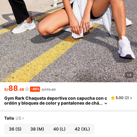
1/6
88
-49%
S/
.48
S/173.49
Gym Rark Chaqueta deportiva con capucha con c
5.00
(
2
)
ordón y bloques de color y pantalones de chá
ndal para hombre, conjunto deportivo, chánd
al, conjunto de entrenamiento para gimnasio
Talla
US
36
(S)
38
(M)
40
(L)
42
(XL)