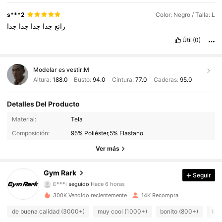
s***2
Color: Negro / Talla: L
رائع
جدا
جدا
جدا
جدا
Útil
(0)
Modelar es vestir:
M
Altura:
188.0
Busto:
94.0
Cintura:
77.0
Caderas:
95.0
Detalles Del Producto
5.1K Seguidores
4.74
Material:
Tela
Composición:
95% Poliéster,5% Elastano
5.1K Seguidores
4.74
Ver más
5.1K Seguidores
4.74
Gym Rark
Seguir
E***i
seguido
Hace 6 horas
5.1K Seguidores
4.74
300K Vendido recientemente
14K Recompra
5.1K Seguidores
4.74
de buena calidad (3000+)
muy cool (1000+)
bonito (800+)
lo 