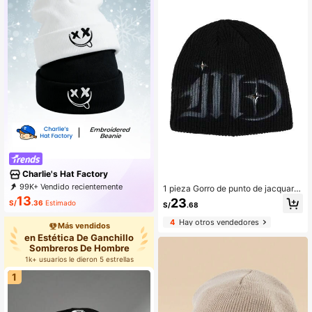
Charlie's Hat Factory
99K+ Vendido recientemente
1 pieza Gorro de punto de jacquard
26K+ Recompra
44K Suscripción
de moda para mujer estilo Y2K, cáli
13
23
S/
.36
Estimado
S/
.68
do y adecuado para atuendos casu
ales de otoño/invierno
4
Hay otros vendedores
Más vendidos
en Estética De Ganchillo
Sombreros De Hombre
1k+ usuarios le dieron 5 estrellas
1