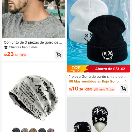
Conjunto de 3 piezas de gorro de p
unto/guantes/bufanda para hombre,
Clientes habituales
gorro de punto forrado térmico cálid
23
o para otoño/invierno
S/
.55
-3%
Ahorro de S/3.42
1 pieza Gorro de punto sin ala con b
ordado de pareja para el Día de San
#8 Más vendidos
en Rojo Gorro de lana para hombre
Valentín, gorro de punto unisex cas
10
ual para otoño/invierno con bordad
S/
.26
-25%
¡Últimos 3 días
o y patrón geométrico, gorro de lan
a cálido para el invierno