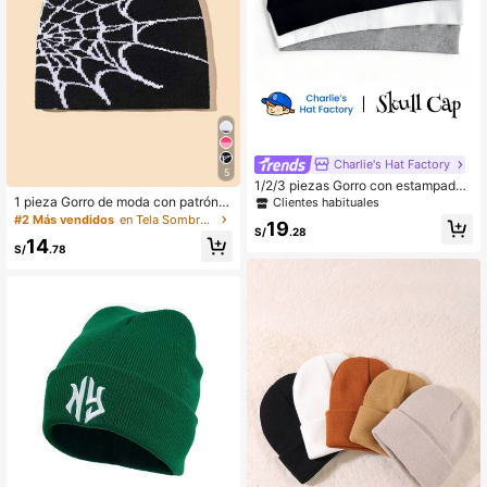
Charlie's Hat Factory
5
1/2/3 piezas Gorro con estampado
de araña, forro de casco transpirabl
1 pieza Gorro de moda con patrón d
Clientes habituales
e, gorro de punto para ciclismo dep
e telaraña para hombres, para uso d
#2 Más vendidos
en Tela Sombreros De Hombre
19
ortivo, estilo casual Y2K, estilo calle
iario en la calle
S/
.28
14
jero hip hop, prenda de cabeza holg
S/
.78
ada