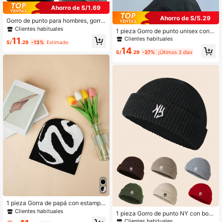
Ahorro de S/1.69
Ahorro de S/5.29
Gorro de punto para hombres, gorro
de punto de doble capa cálido, gorr
Clientes habituales
1 pieza Gorro de punto unisex con e
o sin ala con borde doblado y ajuste
stampado de calavera de nailon de
Clientes habituales
11
holgado, adecuado para clima frío,
S/
.29
-13%
Estimado
unicolor, estilo callejero, apto para t
gorro de punto para hombres, gorro
14
odas las estaciones, deportes y uso
S/
.29
-27%
¡Últimos 3 días
de punto de otoño/invierno, verano,
casual, gran opción de regalo
playa, vacaciones
1 pieza Gorra de papá con estampa
do jacquard de moda para hombres,
Clientes habituales
1 pieza Gorro de punto NY con bord
gorro de punto de estilo urbano par
ado 3D de unicolor y versátil para h
Clientes habituales