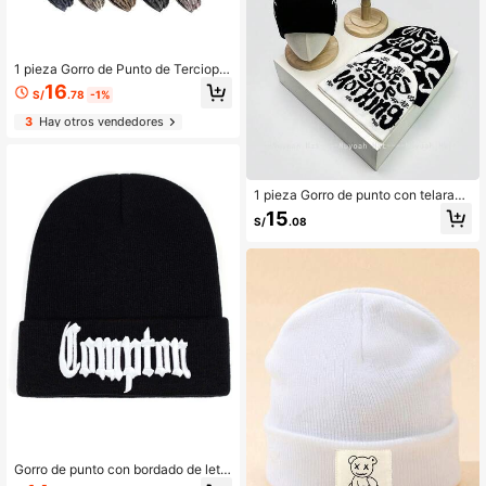
1 pieza Gorro de Punto de Terciopel
o con Letra Personalizada Nuevo, L
16
S/
.78
-1%
igero para Verano, Deportes al Aire
Libre, Sombrero Fresco para Hombr
3
Hay otros vendedores
es, Gorra Casual Unisex para Prima
vera/Otoño
1 pieza Gorro de punto con telaraña
y esqueleto de estilo gótico oscuro
15
S/
.08
de otoño/invierno, gorro de esquí un
isex de color contrastante cálido de
estilo hip hop para el otoño
Gorro de punto con bordado de letr
as para hombres, atuendo de otoño