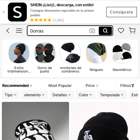
SHEIN-¡List@, descarga, con estilo!
Skull Cap
×
Consigue descuentos especiales en tu primer
Consíguela
pedido
Gorros Para Hombre
(5,000)
Gorras
Spiderman
Gorras Para Hombre
Skull Cap
Gorros Para Hombre
Estilo
Gorro de
montones de
Ninguno
Geométrico
tridimensional
punto
sombreros
sin alas
Recommended
Most Popular
Price
Filtros
Tipo
elemento
Detalles
Color
Temporada
Estil