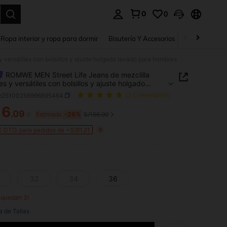
0
0
a. Press Enter to select.
Ropa interior y ropa para dormir
Bisutería Y Accesorios
Zapatos
H
versátiles con bolsillos y ajuste holgado lavado para hombres
ROMWE MEN Street Life Jeans de mezclilla
es y versátiles con bolsillos y ajuste holgado
 para hombres
m25100256996695464
(3 Comentarios)
16
.09
ICE AND AVAILABILITY
Estimado
-26%
S/156.99
 DTO. para pedidos de +S/81.21
32
34
36
o quedan 3!
a de Tallas