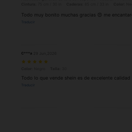
Cintura:
75 cm / 30 in
Caderas:
85 cm / 33 in
Color:
Ne
Todo muy bonito muchas gracias 😍 me encanta
Traducir
C***a
29 Jun,2026
Color: Negro, Talla: 30
Color:
Negro
Talla:
30
Todo lo que vende shein es de excelente calidad
Traducir