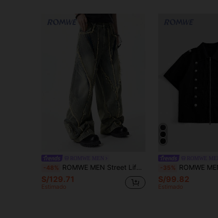
ROMWE MEN
ROMWE ME
ROMWE MEN Street Life Jeans casuales sueltos de pierna ancha con dobladillo deshilachado para hombre
ROMWE MEN Chaqueta vaquera de manga corta con diseño d
-48%
-35%
S/129.71
S/99.82
Estimado
Estimado