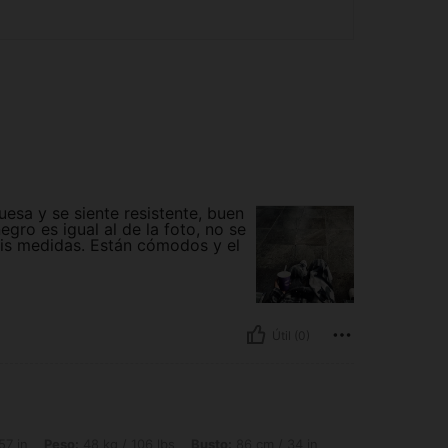
uesa y se siente resistente, buen
egro es igual al de la foto, no se
is medidas. Están cómodos y el
Útil (0)
 48 kg / 106 lbs, Busto: 86 cm / 34 in, Cintura: 75 cm / 30 in, Caderas: 85 cm / 33
57 in
Peso:
48 kg / 106 lbs
Busto:
86 cm / 34 in