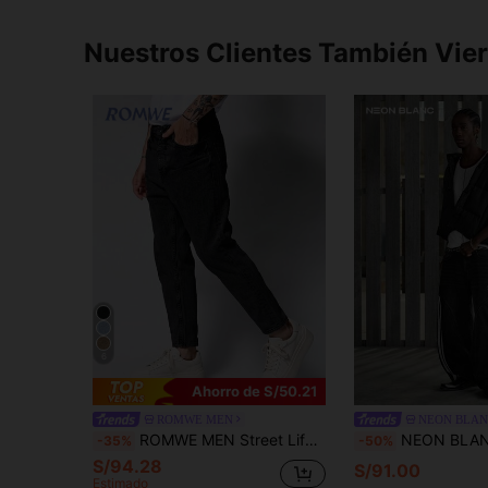
Nuestros Clientes También Vie
6
Ahorro de S/50.21
ROMWE MEN
NEON BLAN
ROMWE MEN Street Life Jeans casuales de unicolor para hombres con bolsillos
NEON BLANC Jeans vaqueros casuales lavados
-35%
-50%
S/94.28
S/91.00
Estimado