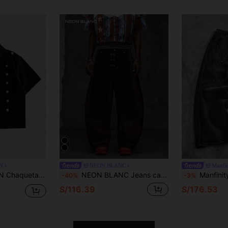
N
NEON BLANC
Manfi
e botones Napoleón y cierre de cremallera para hombre
NEON BLANC Jeans casuales para hombre con detalle de hebilla de color en contraste, estilo callejero, vacaciones, regalos del Día del Padre
Manfinity ZONE917 Jeans rectos de corte h
-40%
-3%
S/116.39
S/176.53