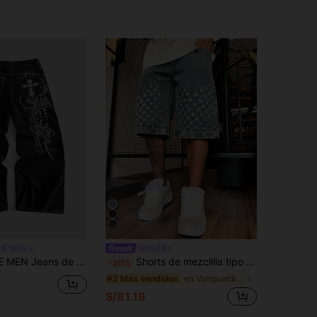
E MEN
BODI
corte holgado con patrón bordado para hombre
Shorts de mezclilla tipo bermuda, pantalones de verano sin elasticidad, shorts de pierna recta, pantalones de longitud media, producto de algodón, jeans de mezclilla desgastados, jeans de mezclilla estilo hip-hop streetwear.
-20%
en Vanguardia - Gótico/Punk Pantalones cortos vaqu
#2 Más vendidos
S/81.19