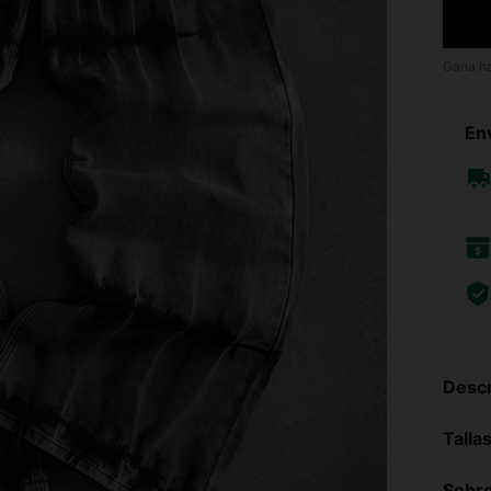
Gana h
Env
Descr
Talla
Sobre