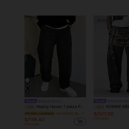
6
Hearty Haven
ROMWE ME
Hearty Haven 1 pieza Pantalones vaqueros de pierna ancha y recta sueltos de estilo japonés fresco y versátil lavados casuales para hombres - Sin accesorios
ROMWE MEN Street Life Pantalones vaqueros rectos y sueltos de cintura alta
-16%
-35%
S/107.00
en Cordón Vaqueros de hombre
#4 Más vendidos
Estimado
S/118.43
Estimado