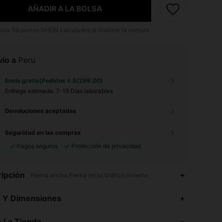
AÑADIR A LA BOLSA
asta
39
puntos SHEIN calculados al finalizar la compra.
ío a
Peru
Envío gratis(Pedidos ≥ S/299.00)
Entrega estimada:
7-15 Días laborables
Devoluciones aceptadas
Seguridad en las compras
Pagos seguros
Protección de privacidad
ipción
Pierna ancha,Pierna recta,Gráfico,Invierno
4.86
13K
666K
s Y Dimensiones
4.86
13K
666K
 La Tienda