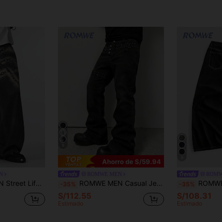
6
9
Ahorro de S/59.94
N
ROMWE MEN
ROMW
 con presillas para cinturón y estampado digital curvo para hombres
ROMWE MEN Casual Jeans de mezclilla con remaches metálicos en capas para hombres
ROMWE MEN Jeans de 
-35%
-35%
S/112.55
S/108.31
Estimado
Estimado