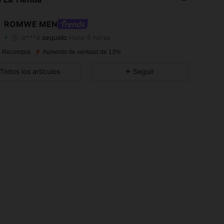
4.86
13K
666K
ROMWE MEN
e***4
seguido
Hace 5 horas
4.86
13K
666K
Calificación
Artículos
Seguidores
 Recompra
Aumento de ventasd de 13%
4.86
13K
666K
Todos los artículos
Seguir
4.86
13K
666K
4.86
13K
666K
4.86
13K
666K
4.86
13K
666K
4.86
13K
666K