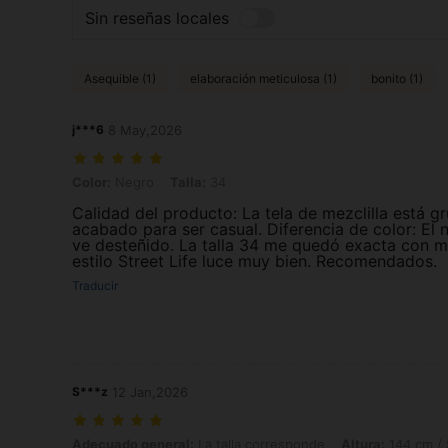
Sin reseñas locales
Asequible (1)
elaboración meticulosa (1)
bonito (1)
j***6
8 May,2026
Color: Negro, Talla: 34
Color:
Negro
Talla:
34
Calidad del producto: La tela de mezclilla está gr
acabado para ser casual. Diferencia de color: El n
ve desteñido. La talla 34 me quedó exacta con m
estilo Street Life luce muy bien. Recomendados.
Traducir
S***z
12 Jan,2026
Adecuado general: La talla corresponde, Altura: 144 cm / 57 in, Peso:
Adecuado general:
La talla corresponde
Altura:
144 cm / 