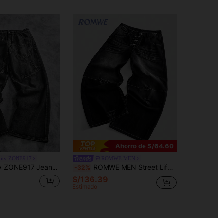
Ahorro de S/64.60
nity ZONE917
ROMWE MEN
olgado con lavado desgastado y bordado de insectos, moda callejera para hombres
ROMWE MEN Street Life Jeans vaqueros casuales para hombre con lavado, bolsillo en diagonal y hebilla con diseño de avión
-32%
S/136.39
Estimado