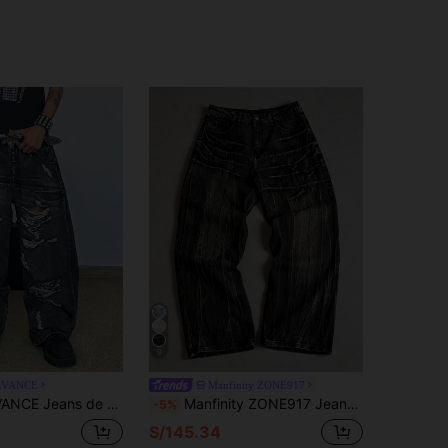
9
LVANCE
Manfinity ZONE917
iles con Diseño Desgastado de Bigotes de Gato, Tachuelas, Rasgado y Deshilachado, Pierna Recta Holgada y Pierna Ancha (Cinturón y Accesorios No Incluidos)
Manfinity ZONE917 Jeans de pierna ancha con cremallera para hombres, jeans largos lisos de color oscuro, jeans cargo lavados en negro oversize, para regalos de esposo o novio, salir, reunirse, ir al trabajo, calle, discoteca, estilo grunge
-5%
S/145.34