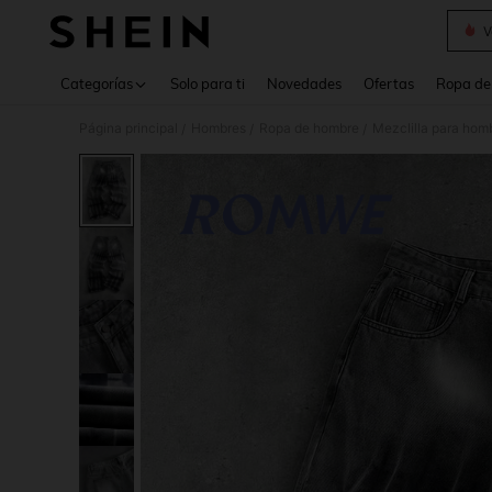
V
Use up 
Categorías
Solo para ti
Novedades
Ofertas
Ropa de
Página principal
Hombres
Ropa de hombre
Mezclilla para hom
/
/
/