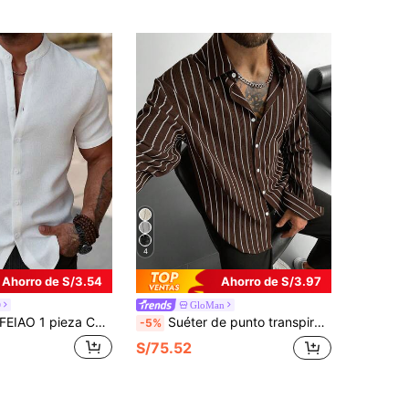
4
Ahorro de S/3.54
Ahorro de S/3.97
O
GloMan
IAO 1 pieza Camisa polo de manga corta para hombre estilo vintage Old Money de poliéster sin elasticidad, tejido de punto gofrado blanco puro con botonadura delantera, selección de talla por parte del Body
Suéter de punto transpirable para hombres de GloMan, cárdigan casual de unicolor y rayas clásicas para hombres, versátil para uso diario de oficina a vestuario de noche, ligero y cómodo, regalo ideal para novio o esposo
-5%
S/75.52