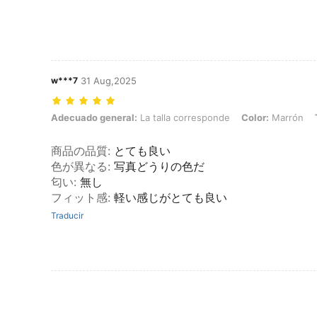
w***7
31 Aug,2025
Adecuado general: La talla corresponde, Color: Marrón, Talla: XXL
Adecuado general:
La talla corresponde
Color:
Marrón
商品の品質
:
とても良い
色が異なる
:
写真どうりの色だ
匂い
:
無し
フィット感
:
軽い感じがとても良い
Traducir