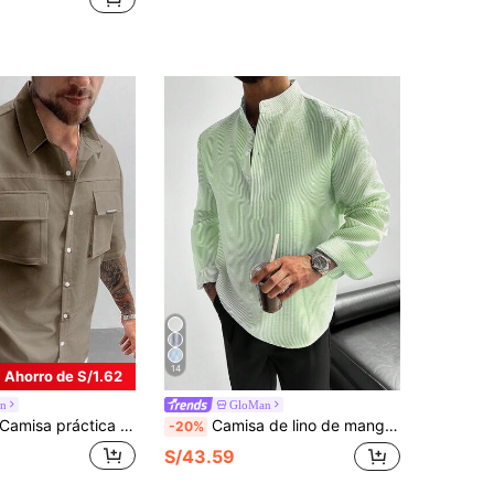
14
Ahorro de S/1.62
n
GloMan
misa práctica estilo Old Money para hombre GloMan, blanca, de trabajo, con bolsillo, manga corta, holgada, cuello solapa, apta para verano, vacaciones, exterior y uso diario, para padre/esposo
Camisa de lino de manga larga con cuello alto y media botonadura para hombre GloMan, estilo casual holgado, ligera y transpirable, adecuada para vacaciones de verano, fiestas, uso diario en la oficina, regalo para hombres
-20%
S/43.59