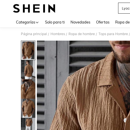
Lyoc
Use up 
Categorías
Solo para ti
Novedades
Ofertas
Ropa de
Página principal
Hombres
Ropa de hombre
Tops para Hombre
/
/
/
/