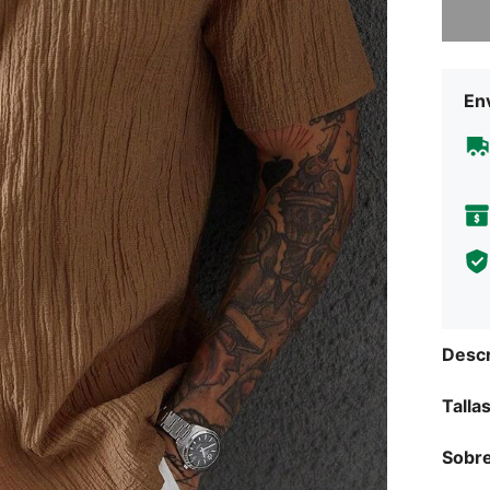
Env
Descr
Talla
Sobre