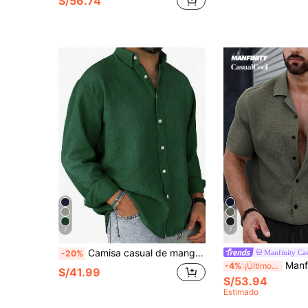
S/56.74
7
7
Camisa casual de manga larga azul sólida para hombre, camisa de moda minimalista de ocio al aire libre, parte superior casual
Manfinity Ca
-20%
Manfinity CasualCool Ho
-4%
¡Últimos 3 días
S/41.99
S/53.94
Estimado