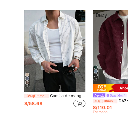
13
6
Ahor
Camisa de manga corta a rayas de un solo pecho para hombre, casual/de oficina, estilo casual elegante
Dazy Men
-3%
¡Últimos 3 días
DAZY Camisa casual minimalista de manga 
-3%
¡Últimos 3 días
S/58.68
S/110.01
Estimado