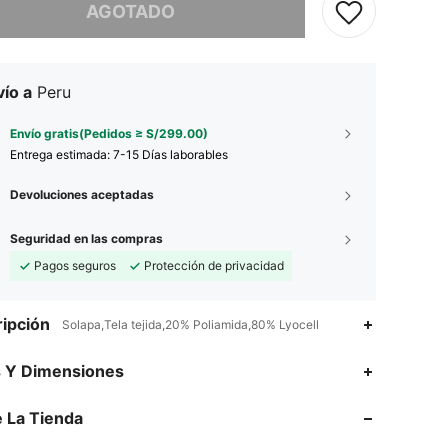
AGOTADO
ío a
Peru
Envío gratis(Pedidos ≥ S/299.00)
Entrega estimada:
7-15 Días laborables
Devoluciones aceptadas
Seguridad en las compras
Pagos seguros
Protección de privacidad
ipción
Solapa,Tela tejida,20% Poliamida,80% Lyocell
s Y Dimensiones
4.91
15K
607K
 La Tienda
4.91
15K
607K