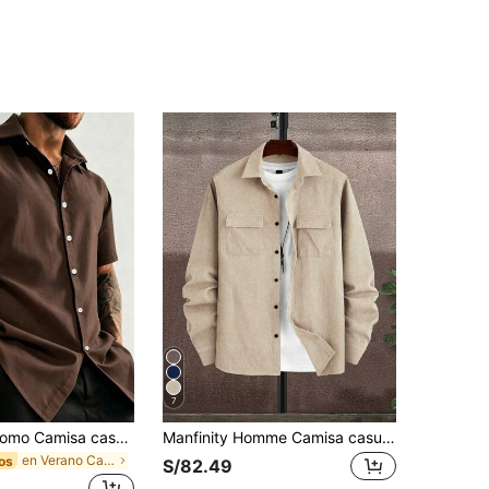
7
Manfinity Dauomo Camisa casual de manga corta de unicolor con botones delanteros para hombres
Manfinity Homme Camisa casual de manga larga de unicolor y utilidad para hombres, otoño e invierno
en Verano Camisas de hombre
os
S/82.49