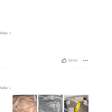
Talla:
S
Útil (0)
Talla:
L