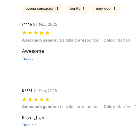
buena sensación (1)
bonito (1)
muy cool (1)
r***a
27 Nov,2025
Adecuado general: La talla corresponde, Color: Marrón, Talla: S
Adecuado general:
La talla corresponde
Color:
Marrón
Awesome
Traducir
K***f
21 Sep,2025
Adecuado general: La talla corresponde, Color: Marrón, Talla: L
Adecuado general:
La talla corresponde
Color:
Marrón
جميل جداااا
Traducir