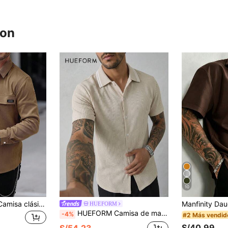
ron
10
Manfinity Homme Camisa clásica de hombre de pana marrón con botones y mangas largas, con dobladillo regular y bolsillos para uso empresarial y diario, otoño e invierno
HUEFORM
HUEFORM Camisa de manga corta casual de uso diario de un solo pecho y unicolor para hombre
-4%
#2 Más vendid
S/40.99
S/54.23