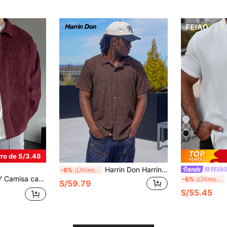
7
ro de S/3.48
Harrin Don Harrin Don Camisa informal de manga corta con un solo abotonadura y unicolor (estampado aleatorio) para hombres
FEIA
-8%
¡Últimos 3 días
larga con cuello vuelto y botones delanteros, unicolor, para hombre, otoño, vuelta al colegio
FE
-6%
¡Últimos 3 días
S/59.79
S/55.45