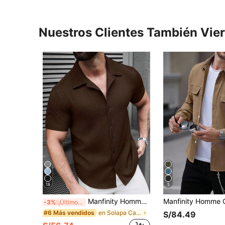
Nuestros Clientes También Vie
18
5
Manfinity Homme Camisa de manga corta con textura geométrica y abotonadura sencilla para hombre, formal
-3%
¡Últimos 3 días
en Solapa Camisas de hombre
#6 Más vendidos
S/84.49