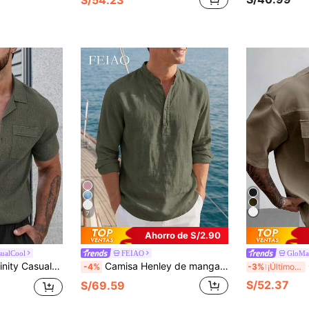
7
Ahorro de S/2.90
sualCool
FEIAO
GloMa
mbres Camisa unicolor con botón con parche de bolsillo
Camisa Henley de manga enrollada con cuello Mao y estilo de moneda antigua retro para hombres FEIAO - Camisa ligera y transpirable de cuello Henley de manga larga para hombres, camisa casual de 100% algodón para todas las estaciones
Ca
-4%
-3%
¡Últimos 3 días
S/52.37
S/69.59