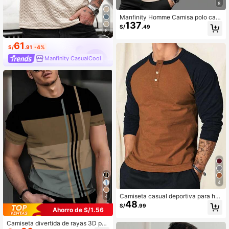
8
Manfinity Homme Camisa polo cas
137
ual para hombre de 3 piezas con rib
S/
.49
ete en contraste, verano, formal
6
61
S/
.91
-4%
Manfinity CasualCool
4
Camiseta casual deportiva para ho
4
48
mbres con mangas raglán, bloqueo
S/
.99
Ahorro de S/1.56
de color y media cartera con boton
es
Camiseta divertida de rayas 3D par