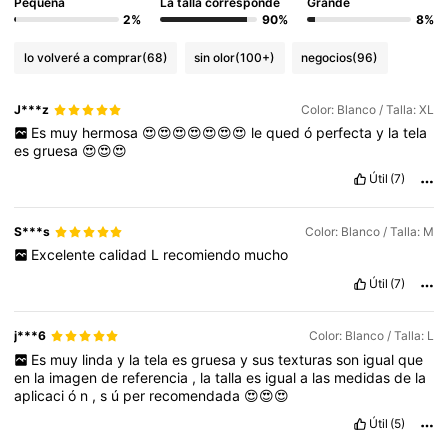
Pequeña
La talla corresponde
Grande
2%
90%
8%
lo volveré a comprar
(68)
sin olor
(100+)
negocios
(96)
J***z
Color: Blanco / Talla: XL
Es
muy
hermosa
😍😍😍😍😍😍😍
le
qued
ó
perfecta
y
la
tela
es
gruesa
😍😍😍
Útil
(7)
S***s
Color: Blanco / Talla: M
Excelente
calidad
L
recomiendo
mucho
Útil
(7)
j***6
Color: Blanco / Talla: L
Es
muy
linda
y
la
tela
es
gruesa
y
sus
texturas
son
igual
que
en
la
imagen
de
referencia
,
la
talla
es
igual
a
las
medidas
de
la
aplicaci
ó
n
,
s
ú
per
recomendada
😍😍😍
Útil
(5)