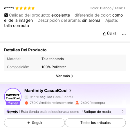
c***1
Color: Blanco / Talla: L
Calidad del producto:
excelente
diferencia de color:
como
el
de
la
imagen
Descripción del aroma:
sin
aroma
Ajuste:
talla
correcta
Útil
(5)
Detalles Del Producto
169K Seguidores
4.86
Material:
Tela tricotada
169K Seguidores
4.86
Composición:
100% Poliéster
169K Seguidores
4.86
Ver más
169K Seguidores
4.86
Manfinity CasualCool
169K Seguidores
4.86
9***8
seguido
Hace 8 horas
169K Seguidores
4.86
760K Vendido recientemente
240K Recompra
169K Seguidores
4.86
Esta tienda está seleccionada como
「Botique de moda」
169K Seguidores
4.86
Seguir
Todos los artículos