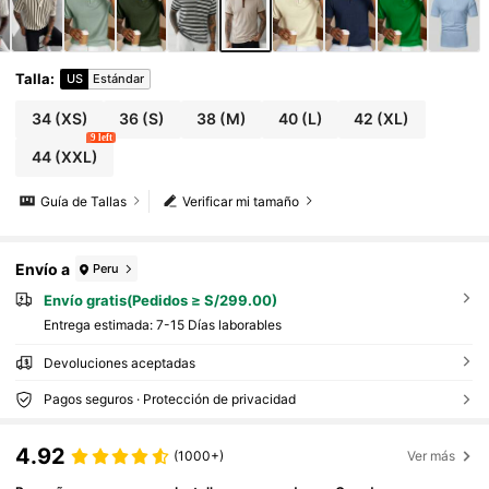
a, actividades al aire libre, viajes, looks de cr
ucero/yate, ocasiones semiformales, excele
nte regalo para novio/esposo en cumpleaño
s/aniversario
Talla
:
US
Estándar
34
(XS)
36
(S)
38
(M)
40
(L)
42
(XL)
9 left
44
(XXL)
Guía de Tallas
Verificar mi tamaño
Envío a
Peru
Envío gratis(Pedidos ≥ S/299.00)
Entrega estimada:
7-15 Días laborables
Devoluciones aceptadas
Pagos seguros · Protección de privacidad
4.92
(1000+)
Ver más