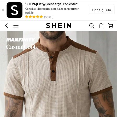
SHEIN-¡List@, descarga, con estilo!
×
Consigue descuentos especiales en tu primer
Consíguela
pedido
(5,000)