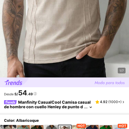
1/7
54
S/
.49
Desde
Manfinity CasualCool Camisa casual
4.92
(
1000+
)
de hombre con cuello Henley de punto d
e gofre, manga corta, cuello polo de colo
r en contraste, camiseta elegante de estilo Ol
d Money en beige & marrón, adecuada para u
Color: Albaricoque
so diario en verano, salidas de fin de seman