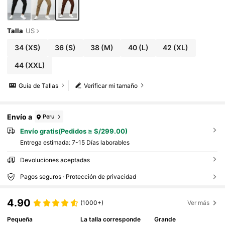
Talla
US
34
(XS)
36
(S)
38
(M)
40
(L)
42
(XL)
44
(XXL)
Guía de Tallas
Verificar mi tamaño
Envío a
Peru
Envío gratis(Pedidos ≥ S/299.00)
Entrega estimada:
7-15 Días laborables
Devoluciones aceptadas
Pagos seguros · Protección de privacidad
4.90
(1000+)
Ver más
Pequeña
La talla corresponde
Grande