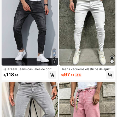
4
QuarKem Jeans casuales de corte s
Jeans vaqueros elásticos de ajuste
lim con bolsillo para hombre
delgado y casual para hombre
97
118
S/
.97
-8%
S/
.99