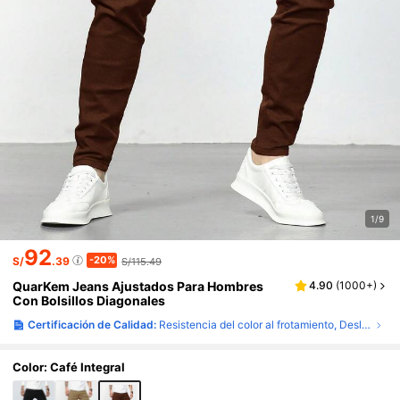
1/9
92
-20%
S/
.39
S/115.49
QuarKem Jeans Ajustados Para Hombres
4.90
(
1000+
)
Con Bolsillos Diagonales
Certificación de Calidad:
Resistencia del color al frotamiento, Deslizamiento de costura
Color: Café Integral