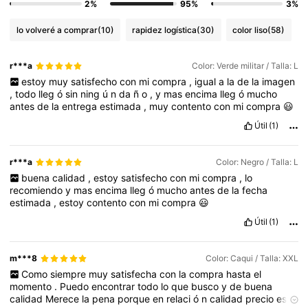
2%
95%
3%
lo volveré a comprar
(10)
rapidez logística
(30)
color liso
(58)
r***a
Color: Verde militar / Talla: L
estoy
muy
satisfecho
con
mi
compra
,
igual
a
la
de
la
imagen
,
todo
lleg
ó
sin
ning
ú
n
da
ñ
o
,
y
mas
encima
lleg
ó
mucho
antes
de
la
entrega
estimada
,
muy
contento
con
mi
compra
😃
Útil
(1)
r***a
Color: Negro / Talla: L
buena
calidad
,
estoy
satisfecho
con
mi
compra
,
lo
recomiendo
y
mas
encima
lleg
ó
mucho
antes
de
la
fecha
estimada
,
estoy
contento
con
mi
compra
😃
Útil
(1)
m***8
Color: Caqui / Talla: XXL
Como
siempre
muy
satisfecha
con
la
compra
hasta
el
momento
.
Puedo
encontrar
todo
lo
que
busco
y
de
buena
calidad
Merece
la
pena
porque
en
relaci
ó
n
calidad
precio
es