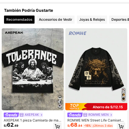
También Podría Gustarte
Recomendados
Accesorios de Vestir
Joyas & Relojes
Deportes &
Ahorro de S/12.15
AXEPEAK
ROMWE MEN
AXEPEAK 1 pieza Camiseta de man
ROMWE MEN Street Life Camiseta
62
68
ga corta de punto holgada y de caíd
con estampado gráfico de Jesús pa
S/
.49
S/
.84
-15%
¡Últimos 3 días
a de hombros para hombre de moda
ra hombre, informal para primavera,