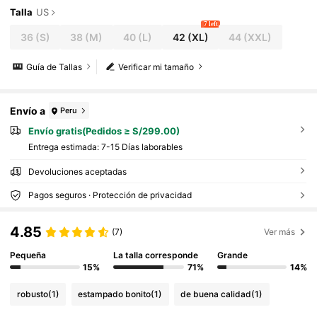
Talla
US
7 left
36
(S)
38
(M)
40
(L)
42
(XL)
44
(XXL)
Guía de Tallas
Verificar mi tamaño
Envío a
Peru
Envío gratis(Pedidos ≥ S/299.00)
Entrega estimada:
7-15 Días laborables
Devoluciones aceptadas
Pagos seguros · Protección de privacidad
4.85
(7)
Ver más
Pequeña
La talla corresponde
Grande
15%
71%
14%
robusto
(1)
estampado bonito
(1)
de buena calidad
(1)