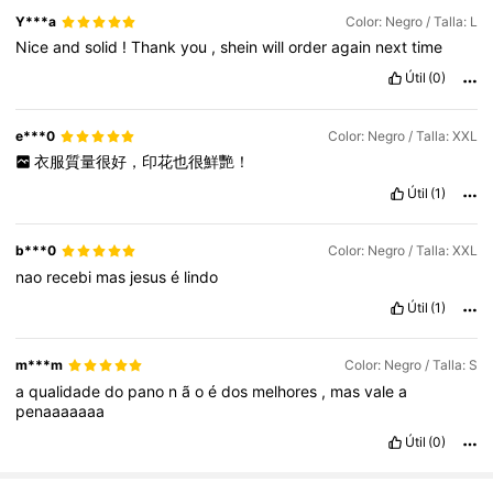
Y***a
Color: Negro / Talla: L
Nice
and
solid
!
Thank
you
,
shein
will
order
again
next
time
Útil
(0)
e***0
Color: Negro / Talla: XXL
衣服質量很好，印花也很鮮艷！
Útil
(1)
b***0
Color: Negro / Talla: XXL
nao
recebi
mas
jesus
é
lindo
Útil
(1)
m***m
Color: Negro / Talla: S
a
qualidade
do
pano
n
ã
o
é
dos
melhores
,
mas
vale
a
penaaaaaaa
Útil
(0)