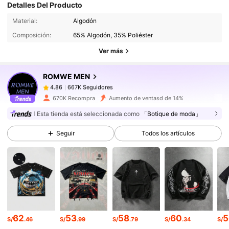
Detalles Del Producto
667K Seguidores
4.86
Material:
Algodón
Composición:
65% Algodón, 35% Poliéster
667K Seguidores
4.86
Ver más
667K Seguidores
4.86
667K Seguidores
4.86
ROMWE MEN
667K Seguidores
4.86
m***2
seguido
Hace 5 horas
670K Recompra
Aumento de ventasd de 14%
667K Seguidores
4.86
Esta tienda está seleccionada como
「Botique de moda」
667K Seguidores
4.86
Seguir
Todos los artículos
667K Seguidores
4.86
667K Seguidores
4.86
667K Seguidores
4.86
667K Seguidores
4.86
62
53
58
60
5
S/
.46
S/
.99
S/
.79
S/
.34
S/