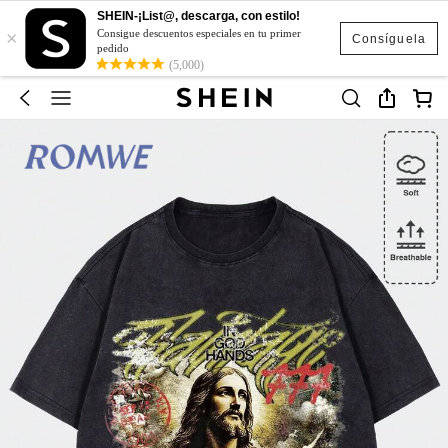
SHEIN-¡List@, descarga, con estilo!
×
Consigue descuentos especiales en tu primer
Consíguela
pedido
(5,000)