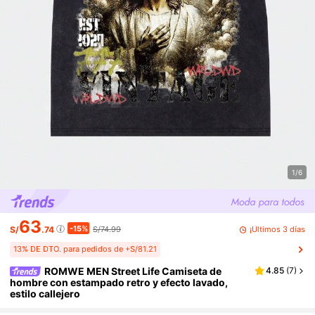
1/6
63
-15%
¡Últimos 3 días
S/
.74
S/74.99
13% DE DTO. para pedidos de +S/81.21
ROMWE MEN Street Life Camiseta de
4.85
(
7
)
hombre con estampado retro y efecto lavado,
estilo callejero