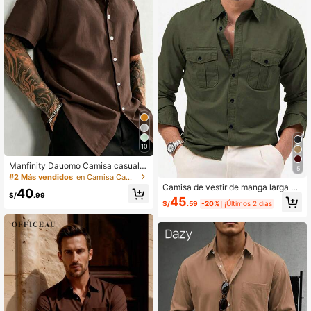
10
Manfinity Dauomo Camisa casual d
5
e manga corta de unicolor con boto
#2 Más vendidos
en Camisa Camisas de hombre
nes delanteros para hombres
Camisa de vestir de manga larga de
40
S/
.99
unicolor versátil para hombre, casu
45
S/
.59
-20%
¡Últimos 2 días
al de negocios, otoño