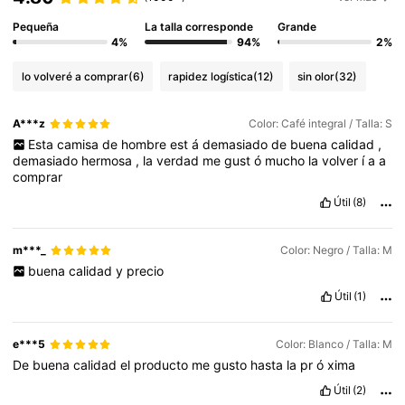
Pequeña
La talla corresponde
Grande
4%
94%
2%
lo volveré a comprar
(6)
rapidez logística
(12)
sin olor
(32)
A***z
Color: Café integral / Talla: S
Esta
camisa
de
hombre
est
á
demasiado
de
buena
calidad
,
demasiado
hermosa
,
la
verdad
me
gust
ó
mucho
la
volver
í
a
a
comprar
Útil
(8)
m***_
Color: Negro / Talla: M
buena
calidad
y
precio
Útil
(1)
e***5
Color: Blanco / Talla: M
De
buena
calidad
el
producto
me
gusto
hasta
la
pr
ó
xima
Útil
(2)