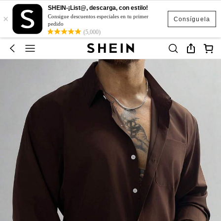
SHEIN-¡List@, descarga, con estilo!
×
Consigue descuentos especiales en tu primer
Consíguela
pedido
(5,000)