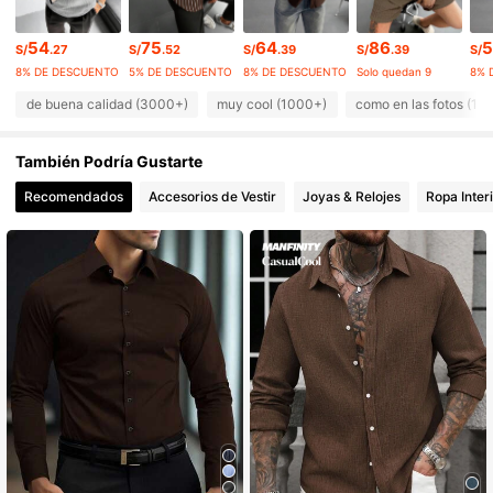
54
75
64
86
5
35K Seguidores
4.80
S/
.27
S/
.52
S/
.39
S/
.39
S/
8% DE DESCUENTO
5% DE DESCUENTO
8% DE DESCUENTO
Solo quedan 9
8% 
35K Seguidores
4.80
de buena calidad (3000+)
muy cool (1000+)
como en las fotos (10
35K Seguidores
4.80
También Podría Gustarte
Recomendados
Accesorios de Vestir
Joyas & Relojes
Ropa Inter
35K Seguidores
4.80