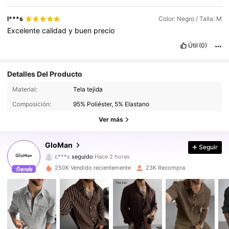
l***s
Color: Negro / Talla: M
Excelente
calidad
y
buen
precio
Útil
(0)
Detalles Del Producto
35K Seguidores
4.80
Material:
Tela tejida
Composición:
95% Poliéster, 5% Elastano
35K Seguidores
4.80
Ver más
35K Seguidores
4.80
GloMan
Seguir
35K Seguidores
4.80
250K Vendido recientemente
23K Recompra
35K Seguidores
4.80
35K Seguidores
4.80
35K Seguidores
4.80