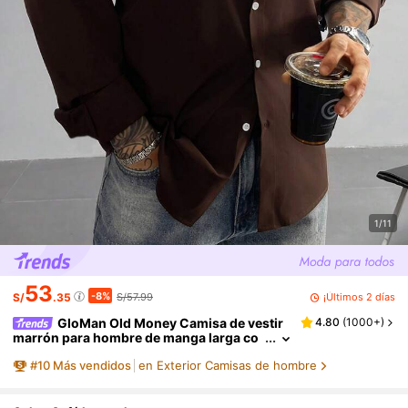
1/11
53
-8%
¡Últimos 2 días
S/
.35
S/57.99
GloMan Old Money Camisa de vestir
4.80
(
1000+
)
marrón para hombre de manga larga co
n botones, camisa marrón lisa, boda, tra
#
10
Más vendidos
en Exterior Camisas de hombre
bajo de oficina, fiesta formal, padre/esposo