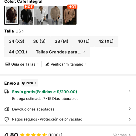
Color: Café Integral
Talla
US
34
(XS)
36
(S)
38
(M)
40
(L)
42
(XL)
44
(XXL)
Tallas Grandes para Hombre
Guía de Tallas
Verificar mi tamaño
Envío a
Peru
Envío gratis(Pedidos ≥ S/299.00)
Entrega estimada:
7-15 Días laborables
Devoluciones aceptadas
Pagos seguros · Protección de privacidad
4.80
(1000+)
Ver más