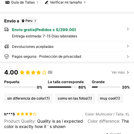
Guía de Tallas
Verificar mi tamaño
Envío a
Peru
Envío gratis(Pedidos ≥ S/299.00)
Entrega estimada:
7-15 Días laborables
Devoluciones aceptadas
Pagos seguros · Protección de privacidad
4.00
(5)
Ver más
Pequeña
La talla corresponde
Grande
0%
80%
20%
sin diferencia de color
(1)
como en las fotos
(1)
muy cool
(1)
h***5
Color: Multicolor / Talla: XL
Product Quality:
Quality
is
as
i
expected
Color difference:
The
color
is
exactly
how
it
’
s
shown