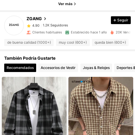
Ver más
1.2K Seguidores
4.90
1.2K Seguidores
4.90
ZGANG
Seguir
1.2K Seguidores
4.90
Clientes habituales
Establecido hace 1 año
20K Vendido
1.2K Seguidores
4.90
de buena calidad (1000+)
muy cool (600+)
queda bien (600+)
1.2K Seguidores
4.90
1.2K Seguidores
4.90
También Podría Gustarte
1.2K Seguidores
4.90
Recomendados
Accesorios de Vestir
Joyas & Relojes
Deportes &
1.2K Seguidores
4.90
1.2K Seguidores
4.90