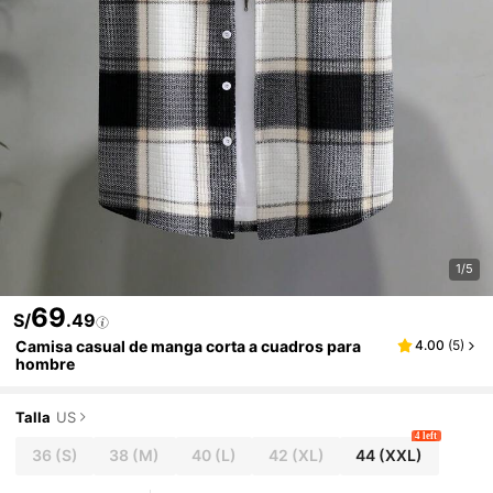
1/5
69
S/
.49
Camisa casual de manga corta a cuadros para
4.00
(
5
)
hombre
Talla
US
4 left
36
(S)
38
(M)
40
(L)
42
(XL)
44
(XXL)