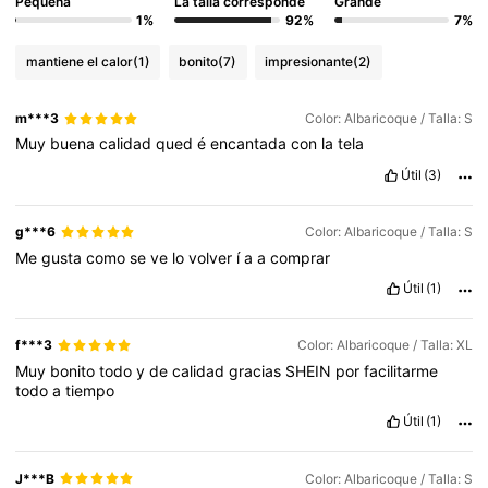
Pequeña
La talla corresponde
Grande
1%
92%
7%
mantiene el calor
(1)
bonito
(7)
impresionante
(2)
m***3
Color: Albaricoque / Talla: S
Muy
buena
calidad
qued
é
encantada
con
la
tela
Útil
(3)
g***6
Color: Albaricoque / Talla: S
Me
gusta
como
se
ve
lo
volver
í
a
a
comprar
Útil
(1)
f***3
Color: Albaricoque / Talla: XL
Muy
bonito
todo
y
de
calidad
gracias
SHEIN
por
facilitarme
todo
a
tiempo
Útil
(1)
J***B
Color: Albaricoque / Talla: S