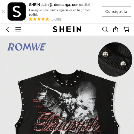
SHEIN-¡List@, descarga, con estilo!
×
Consigue descuentos especiales en tu primer
Consíguela
pedido
(5,000)