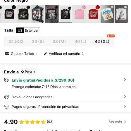
Color: Negro
Talla
:
US
Estándar
4 left
34
(XS)
36
(S)
38
(M)
40
(L)
42
(XL)
Guía de Tallas
Verificar mi tamaño
Envío a
Peru
Envío gratis(Pedidos ≥ S/299.00)
Entrega estimada:
7-15 Días laborables
Devoluciones aceptadas
Pagos seguros · Protección de privacidad
4.90
(93)
Ver más