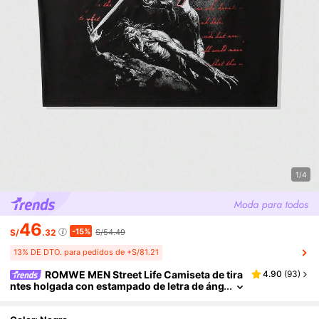
1/4
46
-15%
S/
.32
S/54.49
13% DE DTO. para pedidos de +S/81.21
ROMWE MEN Street Life Camiseta de tira
4.90
(
93
)
ntes holgada con estampado de letra de áng
el y remaches de cuello redondo para homb
re