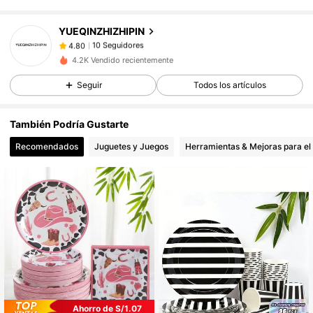
10 Seguidores
4.80
YUEQINZHIZHIPIN
10 Seguidores
4.80
i***a
seguido
Hace 1 día
4.2K Vendido recientemente
10 Seguidores
4.80
Seguir
Todos los artículos
10 Seguidores
4.80
10 Seguidores
4.80
También Podría Gustarte
10 Seguidores
4.80
Recomendados
Juguetes y Juegos
Herramientas & Mejoras para el
Ahorro de S/1.07