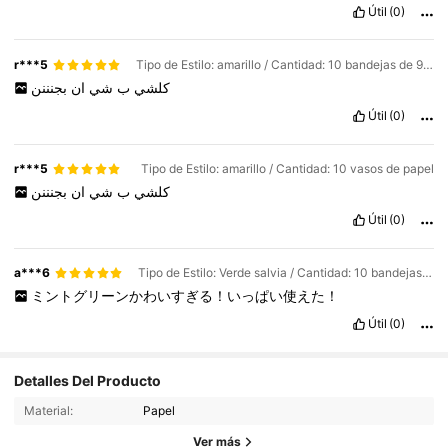
Útil
(0)
r***5
Tipo de Estilo: amarillo / Cantidad: 10 bandejas de 9 pulgadas
كلشي
ب
شي
ان
بجنننن
Útil
(0)
r***5
Tipo de Estilo: amarillo / Cantidad: 10 vasos de papel
كلشي
ب
شي
ان
بجنننن
Útil
(0)
a***6
Tipo de Estilo: Verde salvia / Cantidad: 10 bandejas de 9 pulgadas
ミントグリーンかわいすぎる！いっぱい使えた！
Útil
(0)
10 Seguidores
4.80
Detalles Del Producto
10 Seguidores
4.80
Material:
Papel
10 Seguidores
4.80
Ver más