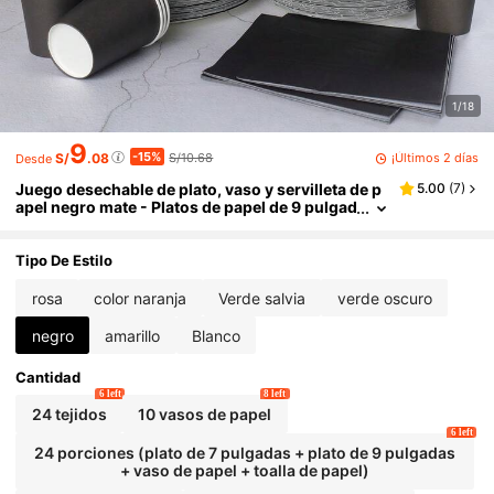
1/18
9
-15%
¡Últimos 2 días
S/
.08
S/10.68
Desde
Juego desechable de plato, vaso y servilleta de p
5.00
(
7
)
apel negro mate - Platos de papel de 9 pulgad
as y 7 pulgadas de grosor, vasos y servilletas
en combo, juego de vajilla desechable reforzada
Tipo De Estilo
rosa
color naranja
Verde salvia
verde oscuro
negro
amarillo
Blanco
Cantidad
6 left
8 left
24 tejidos
10 vasos de papel
6 left
24 porciones (plato de 7 pulgadas + plato de 9 pulgadas
+ vaso de papel + toalla de papel)