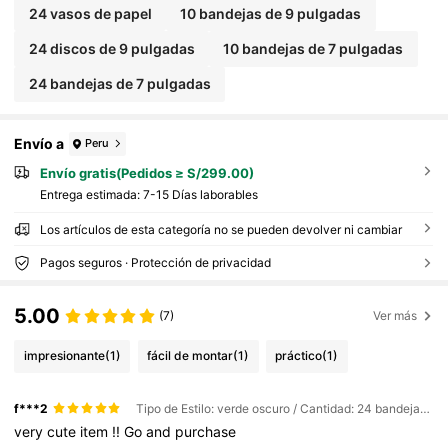
24 vasos de papel
10 bandejas de 9 pulgadas
24 discos de 9 pulgadas
10 bandejas de 7 pulgadas
24 bandejas de 7 pulgadas
Envío a
Peru
Envío gratis(Pedidos ≥ S/299.00)
Entrega estimada:
7-15 Días laborables
Los artículos de esta categoría no se pueden devolver ni cambiar
Pagos seguros · Protección de privacidad
5.00
(7)
Ver más
impresionante
(1)
fácil de montar
(1)
práctico
(1)
f***2
Tipo de Estilo: verde oscuro / Cantidad: 24 bandejas de 7 pulgadas
very
cute
item
!!
Go
and
purchase