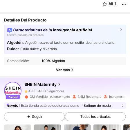
Útil
(1)
Detalles Del Producto
Características de la inteligencia artificial
Escrito basado en detalles
Algodón:
Algodón suave al tacto con un estilo ideal para el diario.
483K Seguidores
4.88
Dulce:
Estilo dulce y divertido.
Composición:
100% Algodón
483K Seguidores
4.88
Ver más
483K Seguidores
4.88
SHEIN Maternity
483K Seguidores
4.88
3M Vendido recientemente
1.4M Recompra
Incremento d
483K Seguidores
4.88
Esta tienda está seleccionada como
「Botique de moda」
Seguir
Todos los artículos
483K Seguidores
4.88