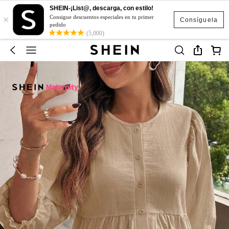
SHEIN-¡List@, descarga, con estilo!
×
Consigue descuentos especiales en tu primer
Consíguela
pedido
(5,000)