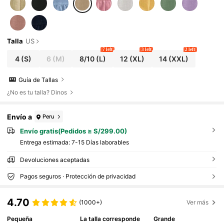
Talla
US
7 left
3 left
2 left
4
(S)
6
(M)
8/10
(L)
12
(XL)
14
(XXL)
Guía de Tallas
¿No es tu talla? Dinos
Envío a
Peru
Envío gratis(Pedidos ≥ S/299.00)
Entrega estimada:
7-15 Días laborables
Devoluciones aceptadas
Pagos seguros · Protección de privacidad
4.70
(1000+)
Ver más
Pequeña
La talla corresponde
Grande