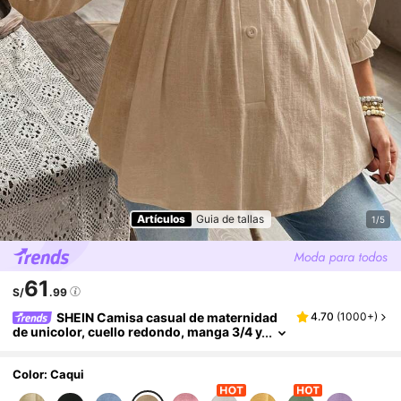
Artículos
Guia de tallas
1/5
61
S/
.99
SHEIN Camisa casual de maternidad
4.70
(
1000+
)
de unicolor, cuello redondo, manga 3/4 y
abotonadura sencilla
Color: Caqui