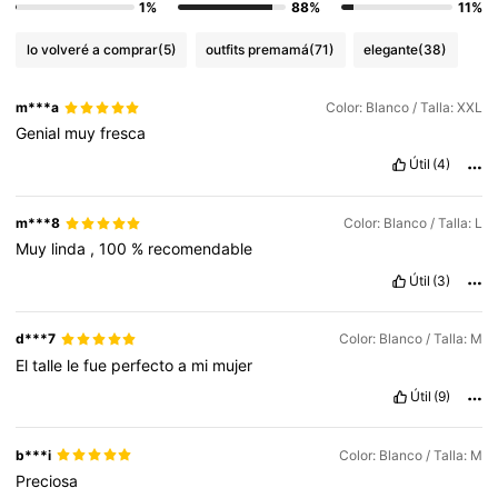
1%
88%
11%
lo volveré a comprar
(5)
outfits premamá
(71)
elegante
(38)
m***a
Color: Blanco / Talla: XXL
Genial
muy
fresca
Útil
(4)
m***8
Color: Blanco / Talla: L
Muy
linda
,
100
%
recomendable
Útil
(3)
d***7
Color: Blanco / Talla: M
El
talle
le
fue
perfecto
a
mi
mujer
Útil
(9)
b***i
Color: Blanco / Talla: M
Preciosa