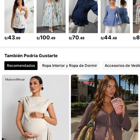
483K Seguidores
4.88
483K Seguidores
4.88
483K Seguidores
4.88
43
100
70
44
8
S/
.99
S/
.49
S/
.49
S/
.49
S/
483K Seguidores
4.88
También Podría Gustarte
Recomendados
Ropa Interior y Ropa de Dormir
Accesorios de Vesti
483K Seguidores
4.88