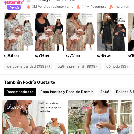
482K Seguidores
4.88
3M Vendido recientemente
1.4M Recompra
Incremento 
482K Seguidores
4.88
482K Seguidores
4.88
482K Seguidores
4.88
84
79
72
95
1
S/
.99
S/
.99
S/
.99
S/
.49
S/
482K Seguidores
4.88
de buena calidad (9999+)
outfits premamá (9999+)
cómodo (9999+
482K Seguidores
4.88
También Podría Gustarte
482K Seguidores
4.88
Recomendados
Ropa Interior y Ropa de Dormir
Bebé
Belleza & 
482K Seguidores
4.88