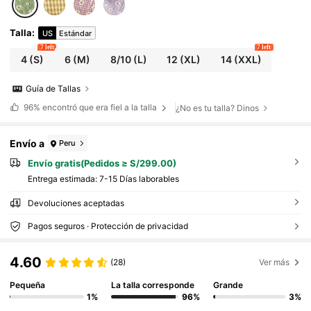
Talla
:
US
Estándar
7 left
7 left
4
(S)
6
(M)
8/10
(L)
12
(XL)
14
(XXL)
Guía de Tallas
96%
encontró que era fiel a la talla
¿No es tu talla? Dinos
Envío a
Peru
Envío gratis(Pedidos ≥ S/299.00)
Entrega estimada:
7-15 Días laborables
Devoluciones aceptadas
Pagos seguros · Protección de privacidad
4.60
(28)
Ver más
Pequeña
La talla corresponde
Grande
1%
96%
3%