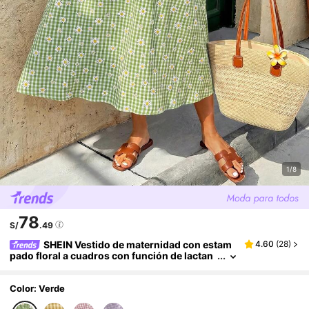
1/8
78
S/
.49
SHEIN Vestido de maternidad con estam
4.60
(
28
)
pado floral a cuadros con función de lactan
cia, informal para vacaciones y viajes
Color: Verde