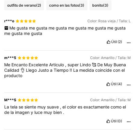
outfits de verano
(2)
como en las fotos
(3)
bonito
(3)
r***o
Color: Rosa vieja / Talla: L
Me
gusta
me
gusta
me
gusta
me
gusta
me
gusta
me
gusta
me
gusta
me
gusta
Útil
(2)
m***5
Color: Amarillo / Talla: M
Me
Encanto
Excelente
Articulo
,
super
Lindo
🥰
De
Muy
Buena
Calidad
👌
Llego
Justo
a
Tiempo
!!
La
medida
coincide
con
el
producto
Útil
(4)
M***S
Color: Amarillo / Talla: M
La
tela
se
siente
muy
suave
,
el
color
es
exactamente
como
el
de
la
imagen
y
luce
muy
bien
.
Útil
(0)