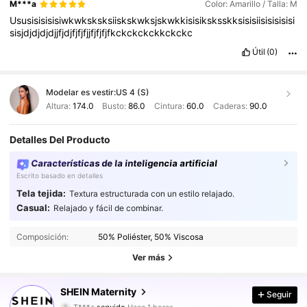
M***a
Color: Amarillo / Talla: M
Ususisisisisiwkwksksksiiskskwksjskwkkisisiksksskksisisiisisisisisi
sisjdjdjdjdjjfjdjfjfjfjjfjfjfjfkckckckckkckckc
Útil
(0)
Modelar es vestir:
US 4 (S)
Altura:
174.0
Busto:
86.0
Cintura:
60.0
Caderas:
90.0
Detalles Del Producto
Características de la inteligencia artificial
Escrito basado en detalles
Tela tejida:
Textura estructurada con un estilo relajado.
Casual:
Relajado y fácil de combinar.
482K Seguidores
4.88
Composición:
50% Poliéster, 50% Viscosa
482K Seguidores
4.88
Ver más
482K Seguidores
4.88
SHEIN Maternity
Seguir
T***a
seguido
Hace 1 horas