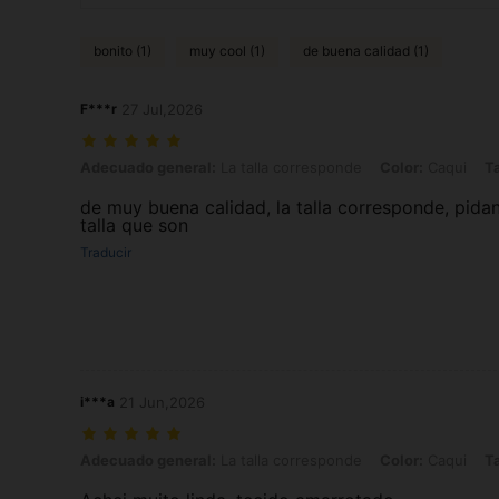
bonito (1)
muy cool (1)
de buena calidad (1)
F***r
27 Jul,2026
Adecuado general: La talla corresponde, Color: Caqui, Talla: 0XL
Adecuado general:
La talla corresponde
Color:
Caqui
Ta
de muy buena calidad, la talla corresponde, pidan
talla que son
Traducir
i***a
21 Jun,2026
Adecuado general: La talla corresponde, Color: Caqui, Talla: 1XL
Adecuado general:
La talla corresponde
Color:
Caqui
Ta