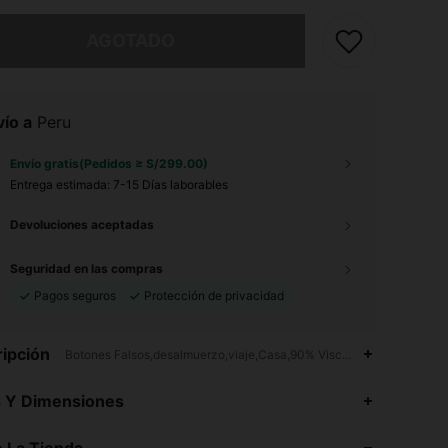
imos, este producto está agotado.
AGOTADO
ío a
Peru
Envío gratis(Pedidos ≥ S/299.00)
Entrega estimada:
7-15 Días laborables
Devoluciones aceptadas
Seguridad en las compras
Pagos seguros
Protección de privacidad
ipción
Botones Falsos,desalmuerzo,viaje,Casa,90% Viscosa,10% Poliamida
4.81
2.3K
87K
s Y Dimensiones
4.81
2.3K
87K
 La Tienda