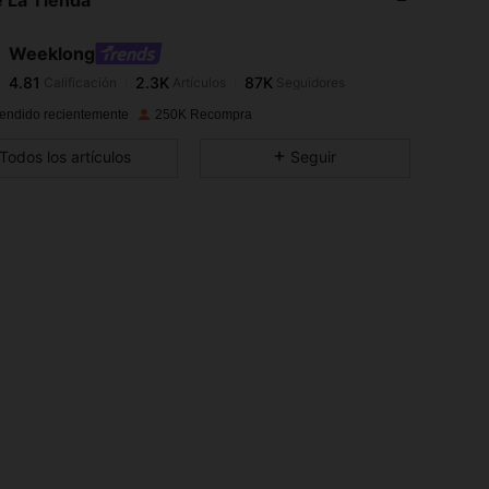
4.81
2.3K
87K
4.81
2.3K
87K
Weeklong
4.81
2.3K
87K
Calificación
Artículos
Seguidores
J***e
seguido
Hace 2 horas
4.81
2.3K
87K
endido recientemente
250K Recompra
4.81
2.3K
87K
Todos los artículos
Seguir
4.81
2.3K
87K
4.81
2.3K
87K
4.81
2.3K
87K