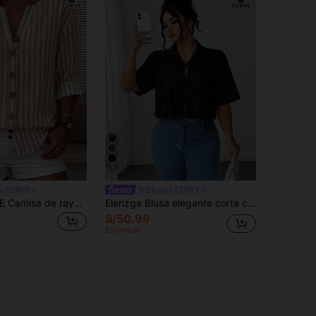
9
ra CURVE
Elenzga CURVE
Linhara CURVE Camisa de rayas casual tejida para mujer de talla grande
Elenzga Blusa elegante corta con pliegues y lazo delantero para mujer
S/50.99
Estimado