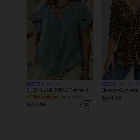
#BohoFácil
Elenzga CU
SHEIN LUNE CURVE Camisa de mujer de talla grande, tejida, de uso casual, para resort, viajes diarios y oficina, para el verano
en Verde Blusas De Talla Grande
#1 Más vendidos
S/44.49
S/37.49