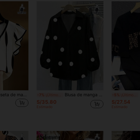
EMERY ROSE Camiseta de manga corta con cuello en V y ribete de volantes, elegante estilo francés, talla grande, ajuste ceñido
Blusa de manga de pétalo con estampado de lunares y cuello en V para mujer de talla grande, ropa de primavera para vacaciones en negro
Ca
-7%
¡Últimos 3 días
-5%
¡Últimos 3 días
S/35.80
S/27.54
Estimado
Estimado