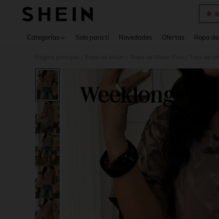
B
Use up 
Categorías
Solo para ti
Novedades
Ofertas
Ropa de
Página principal
Ropa de Mujer
Ropa de Mujer Plus
Tops de ta
/
/
/