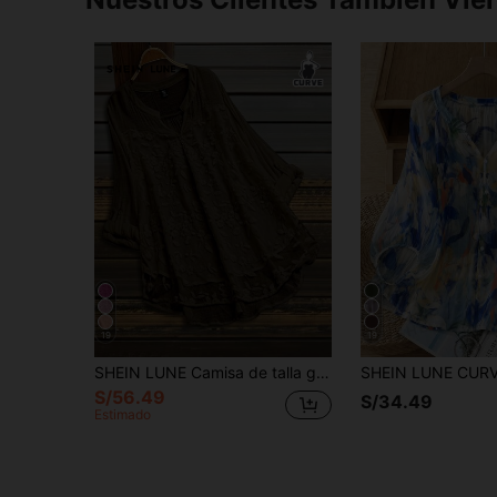
19
19
SHEIN LUNE Camisa de talla grande con cuello con muesca, unicolor y bordado floral
S/56.49
S/34.49
Estimado