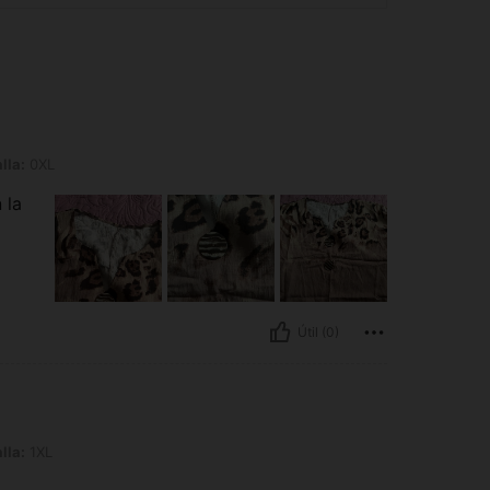
lla:
0XL
 la
Útil (0)
lla:
1XL