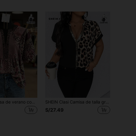
NostaNoir Blusa de verano con estampado de leopardo y patrón floral para mujer de talla grande
SHEIN Clasi Camisa de talla grande con estampado de leopardo en patchwork y cuello en V, de estilo minimalista, apropiada para el verano
S/27.49