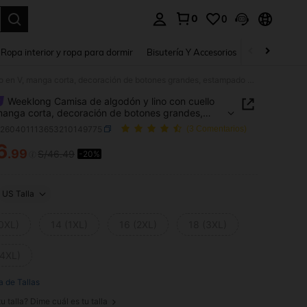
0
0
a. Press Enter to select.
Ropa interior y ropa para dormir
Bisutería Y Accesorios
Zapatos
H
Weeklong Camisa de algodón y lino con cuello en V, manga corta, decoración de botones grandes, estampado de leopardo en tonos tierra claros, para uso casual, vacaciones, oficina, talla grande, primavera-verano
Weeklong Camisa de algodón y lino con cuello
manga corta, decoración de botones grandes,
ado de leopardo en tonos tierra claros, para uso
z260401113653210149775
(3 Comentarios)
, vacaciones, oficina, talla grande, primavera-
6
o
.99
S/46.49
-20%
ICE AND AVAILABILITY
US Talla
(0XL)
14 (1XL)
16 (2XL)
18 (3XL)
(4XL)
a de Tallas
u talla? Dime cuál es tu talla