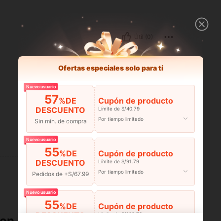
Útil (0)
Ofertas especiales solo para ti
Nuevo usuario
57
%DE
Cupón de producto
DESCUENTO
Límite de S/40.79
Por tiempo limitado
Sin mín. de compra
Nuevo usuario
Útil (0)
55
%DE
Cupón de producto
DESCUENTO
Límite de S/91.79
Por tiempo limitado
Pedidos de +S/67.99
Nuevo usuario
55
%DE
Cupón de producto
DESCUENTO
Límite de S/108.78
ron