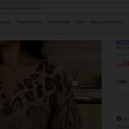
lusas De Vestir Elegantes
and down arrow keys to navigate search Búsqueda reciente and Busca y Encuentr
 mujer
Trajes de baño
Talla Grande
Niños
Ropa para hombre
lla grande
Blusas Extra Grandes
/
/
en V, 
estamp
SKU: s
casual
3
veran
S/
PR
Talla
12 
20 
Guí
¿No es t