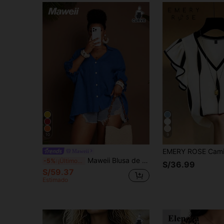
10
9
Maweii
Maweii Blusa de mujer talla grande azul real de verano, elegante suelta casual con cuello vuelto y manga farol, moda para vacaciones, fiestas y salidas
-5%
¡Últimos 3 días
S/36.99
S/59.37
Estimado