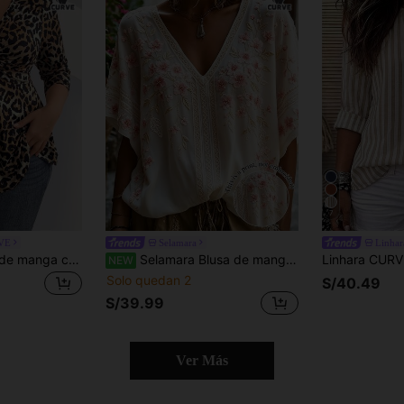
7
RVE
Selamara
Linha
Elenzga Camiseta de manga corta con estampado de leopardo, cuello en V y nudo retorcido para tallas grandes, con estampado de guepardo, para mujer
Selamara Blusa de manga corta con escote en V profundo y estampado colocado para mujer de talla grande
NEW
Solo quedan 2
S/40.49
S/39.99
Ver Más