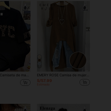
11
miseta de manga corta holgada con estampado de leopardo y gráfico de letras para mujer - Camiseta casual de manga corta, lavable a máquina, estilo callejero. Negro verano
EMERY ROSE Camisa de mujer talla grande de primavera/verano, moda casual minimalista de resort, unicolor, cuello redondo, manga larga ajustable, camisa larga, ropa de playa de mujer talla grande
S/57.99
Estimado