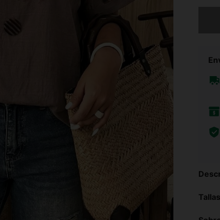
Lo sent
Env
Descr
Talla
Sobre