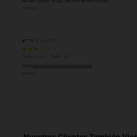
Achei muito linda, tecido amarrotado.
Traducir
g***a
12 Jul,2026
Color: Caqui, Talla: 4XL
Color:
Caqui
Talla:
4XL
Vvvvggggggggggggggggggg
Traducir
Nuestros Clientes También Vie