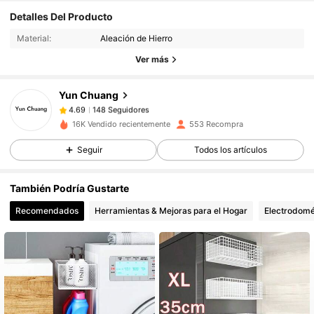
Detalles Del Producto
148 Seguidores
4.69
Material:
Aleación de Hierro
148 Seguidores
4.69
Ver más
148 Seguidores
4.69
148 Seguidores
4.69
Yun Chuang
148 Seguidores
4.69
16K Vendido recientemente
553 Recompra
148 Seguidores
4.69
Seguir
Todos los artículos
148 Seguidores
4.69
148 Seguidores
4.69
También Podría Gustarte
148 Seguidores
4.69
Recomendados
Herramientas & Mejoras para el Hogar
Electrodomé
148 Seguidores
4.69
148 Seguidores
4.69