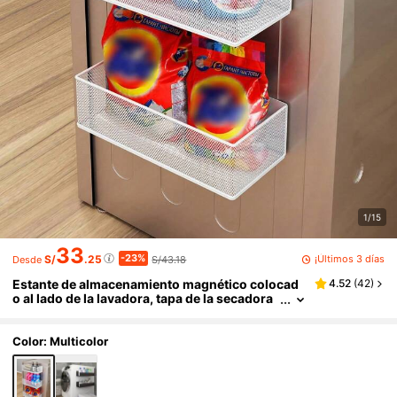
1/15
33
-23%
¡Últimos 3 días
S/
.25
S/43.18
Desde
Estante de almacenamiento magnético colocad
4.52
(
42
)
o al lado de la lavadora, tapa de la secadora
y cesta colgante de baño
Color: Multicolor