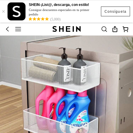
SHEIN-¡List@, descarga, con estilo!
×
Consigue descuentos especiales en tu primer
Consíguela
pedido
(5,000)