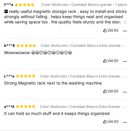
l***a
Color: Multicolor / Cantidad: Blanco grande - 1 pieza
really
useful
magnetic
storage
rack
.
easy
to
install
and
sticks
strongly
without
falling
.
helps
keep
things
neat
and
organised
while
saving
space
too
.
the
quality
feels
sturdy
and
the
design
looks
simple
and
clean
.
Útil
(0)
b***8
Color: Multicolor / Cantidad: Blanco Extra Grande - 1 pieza
Wowowowow
😬😬🙃😬🙃😬😙😬😙😬
Útil
(0)
L***e
Color: Multicolor / Cantidad: Blanco Extra Grande - 1 pieza
Strong
Magnetic
rack
next
to
the
washing
machine
Útil
(0)
a***4
Color: Multicolor / Cantidad: Blanco Extra Grande - 1 pieza
It
can
hold
so
much
stuff
and
it
keeps
things
organized
Útil
(0)