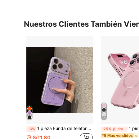
Nuestros Clientes También Vie
7
1 pieza Funda de teléfono de lujo con marco electrochapado, vidrio AG, protección de cámara, cuero con adsorción magnética, textura de cuero naranja, adsorción magnética, adecuada para iPhone 17 Pro Max, funda de teléfono minimalista y elegante anti-caídas compatible con iPhone 16 Pro, 15 Pro Max, 14, 13 con protección de lente integrada
1 pieza Funda de teléfono suave metálica rosa, compatible con iPhone 17e/17, 17 Air, 17 Pro, 17 Pro Max, diseño ultrafino, resistent
-6%
-25%
¡Últimos 2 días
#5 Más vendidos
S/11.80