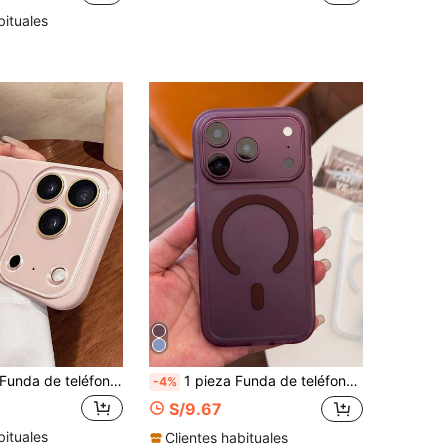
bituales
nda de teléfono inalámbrica de carga magnética de silicona suave de lujo, compatible con iPhone 17 Pro Max, 17 Pro, 17, 16, 15, 14, 13 Pro Max, con protección de lente magnética y tapa trasera
1 pieza Funda de teléfono magnética transparente minimalista premium, compatible con iPhone 17 Pro Max/17 Pro, compatible con carga inalámbrica, cubierta trasera de PC duro
-4%
S/9.67
bituales
Clientes habituales