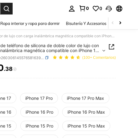
0
0
a. Press Enter to select.
Ropa interior y ropa para dormir
Bisutería Y Accesorios
Zapatos
H
Funda de teléfono de silicona de doble color de lujo con carga inalámbrica magnética compatible con iPhone 17 Pro Max, 17 Pro, 17, 16, 15, 14, 13 Pro Max, cubierta protectora de silicona a prueba de golpes
de teléfono de silicona de doble color de lujo con
inalámbrica magnética compatible con iPhone 17
x, 17 Pro, 17, 16, 15, 14, 13 Pro Max, cubierta
SKU: sw260306145576581639715
(100+ Comentarios)
tora de silicona a prueba de golpes
0
.38
ICE AND AVAILABILITY
one 17
iPhone 17 Pro
iPhone 17 Pro Max
one 16
iPhone 16 Pro
iPhone 16 Pro Max
one 15
iPhone 15 Pro
iPhone 15 Pro Max