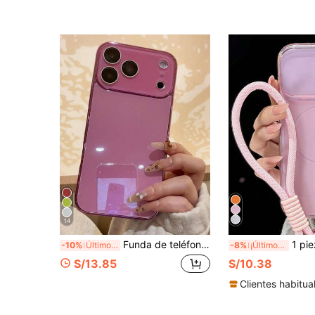
14
Funda de teléfono de vidrio sólido brillante con borde enchapado de lujo, adecuada para iPhone 17 Pro Max, 16, 15, 14, 13, 12, 11 Pro Max, con protección de lente, funda de teléfono sólida minimalista, linda y elegante, adecuada para iPhone 17 Pro Max, 16 Pro Max, 17 Pro, 15 Pro Max, 14 Pro Max, 13 Pro Max
1 pieza Funda de teléfono de unicolor, minimalista, fresca, mate y transparente con cordón corto, co
-10%
Último día
-8%
¡Últimos 3 días
S/13.85
S/10.38
Clientes habitua