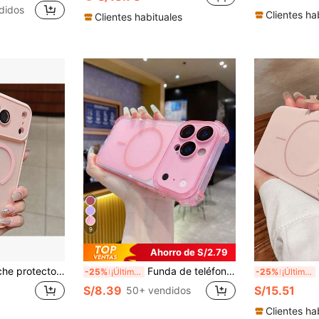
didos
Clientes ha
Clientes habituales
9
Ahorro de S/2.79
 de golpes, mate y semitransparente, compatible con iPhone 17 Pro Max/17 Air/16/16e/15/14 Plus/12/13/11 Pro Max, compatible con carga inalámbrica, regalo de primavera y Pascua
Funda de teléfono magnética anti-caída rosa bonita | Soporte de marco transparente | Carcasa de protección completa compatible con Apple 17/16/15/14/13 Air/17 Pro Max, compatible con carga inalámbrica, textura mate, protección completa de la lente, adecuada para hombres/mujeres/adolescentes en escenarios de uso diario, conducción, negocios, escuela, oficina, verano, viajes al aire libre, 1 pieza, funda protectora premium minimalista antideslizante y anti-huellas
Fu
-25%
¡Últimos 2 días
-25%
¡Últimos 2 días
S/8.39
S/15.51
50+ vendidos
Clientes ha