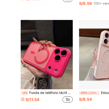
S/6.59
100+ ven
Funda de teléfono táctil de lujo minimalista de TPU rosa magnético 1 pieza, con acabado esmerilado transparente, adecuada para iPhone 17 Air 16 15 14 13 12 11 Pro Max Plus, funda trasera suave, regalo de primavera aniversario
Estuche protector de unicolor rosa de lujo, con lente integrada, a prueba
-2%
-25%
¡Últimos 2 días
S/8.54
S/11.54