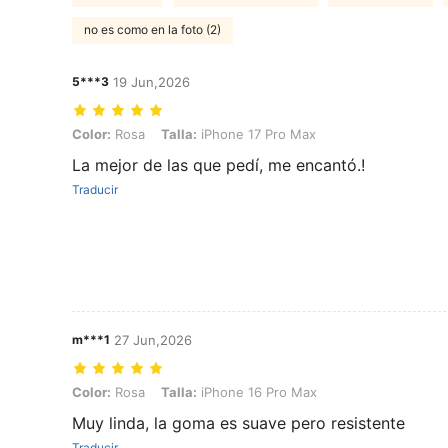
no es como en la foto (2)
5***3
19 Jun,2026
Color: Rosa, Talla: iPhone 17 Pro Max
Color:
Rosa
Talla:
iPhone 17 Pro Max
La mejor de las que pedí, me encantó.!
Traducir
m***1
27 Jun,2026
Color: Rosa, Talla: iPhone 16 Pro Max
Color:
Rosa
Talla:
iPhone 16 Pro Max
Muy linda, la goma es suave pero resistente
Traducir