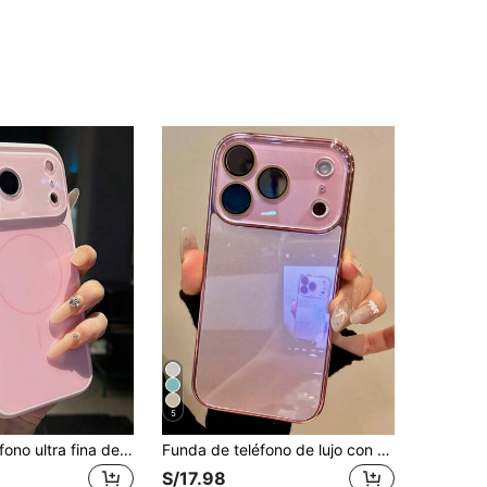
5
Funda de teléfono ultra fina de silicona líquida de lujo con protección de cámara color caramelo + parte trasera mate compatible con iPhone 17 ProMax 17Pro 17 16 14 13 Pro Max, cubierta trasera suave de unicolor
Funda de teléfono de lujo con acabado galvanizado brillante compatible con iPhone 17 Pro Max 16 15 14 13 12 11 Pro Max, color sólido simple, protección de lente de vidrio, parachoques a prueba de golpes, cubierta trasera dura
S/17.98