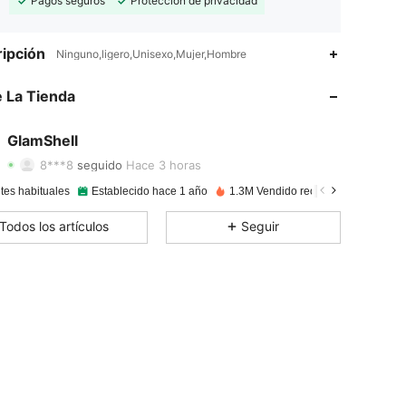
Pagos seguros
Protección de privacidad
ipción
Ninguno,ligero,Unisexo,Mujer,Hombre
 La Tienda
4.86
891
12K
4.86
891
12K
GlamShell
8***8
seguido
Hace 3 horas
4.86
891
12K
Calificación
Artículos
Seguidores
tes habituales
Establecido hace 1 año
1.3M Vendido recientemente
4.86
891
12K
Todos los artículos
Seguir
4.86
891
12K
4.86
891
12K
4.86
891
12K
4.86
891
12K