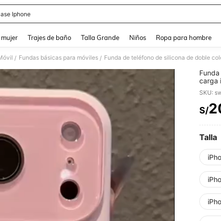
ase Iphone
and down arrow keys to navigate search Búsqueda reciente and Busca y Encuentr
 mujer
Trajes de baño
Talla Grande
Niños
Ropa para hombre
Móvil
Fundas básicas para móviles
/
/
Funda 
carga 
Pro Ma
protec
2
S/
PR
Talla
iPh
iPh
iPh