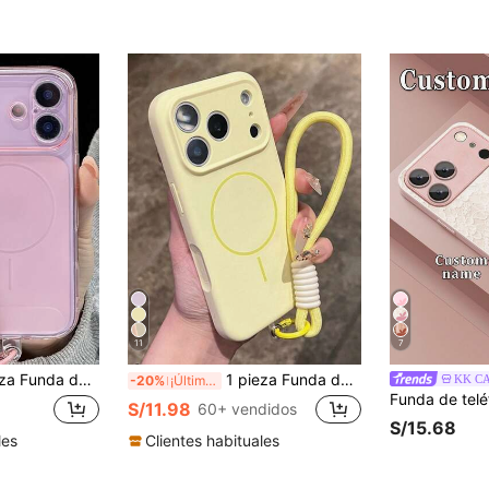
11
7
mpatible con iPhone 11/12/13/14/15/16/16 Pro Max, funda protectora de teléfono de carcasa suave y cómoda, compatible con iPhone 17/17 Pro/17 Pro Max/Air, diseño de funda de teléfono de moda, funda protectora de moda
1 pieza Funda de teléfono magnética de silicona mate con estilo de cordón minimalista + correa de cordón corta compatible con iPhone 17 Air 16 15 14 13 12 Pro Max Plus, carga inalámbrica, funda trasera de silicona suave, regalo profesional de oficina
KK C
-20%
¡Últimos 3 días
S/11.98
60+ vendidos
S/15.68
les
Clientes habituales