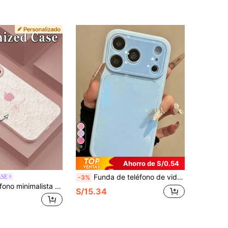
9
Ahorro de S/0.54
Funda de teléfono de vidrio brillante de unicolor de lujo compatible con iPhone 17 Pro Max 16 15 14 13 12 11 Pro Max, lente protectora, anti-caída, anti-choque, cubierta trasera dura
ASE
-3%
Funda de teléfono minimalista rosa con elemento de encaje personalizado, 1 pieza con nombre personalizado, funda creativa de encaje rosa compatible con Samsung S24 Ultra/S25 Ultra y 17 Pro Max/16 Pro Max/15 Pro/14 Plus/13 Pro/12 Pro Max/11/Xs Max/8/7/6 Plus, adecuada como regalo de cumpleaños para novia/novio o uso personal, fundas de teléfono lindas, versión internacional, no la versión doméstica, regalo de cumpleaños de primavera, funda de teléfono coquette
S/15.34