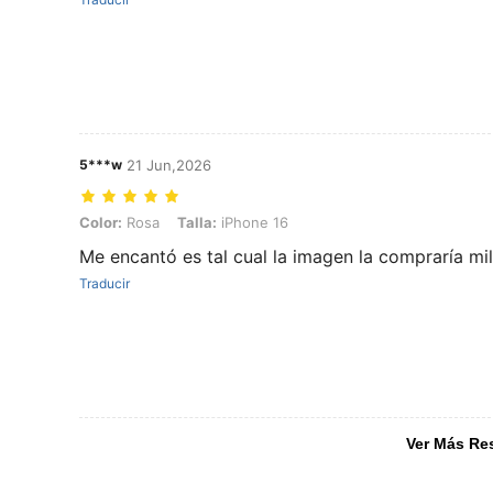
5***w
21 Jun,2026
Color: Rosa, Talla: iPhone 16
Color:
Rosa
Talla:
iPhone 16
Me encantó es tal cual la imagen la compraría mi
Traducir
Ver Más Re