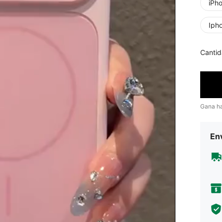
iPh
Iph
Cantid
Gana h
Env