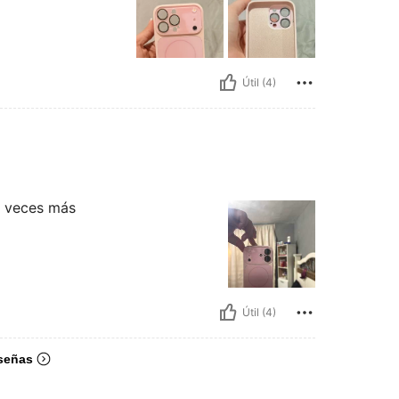
Útil (4)
l veces más
Útil (4)
señas