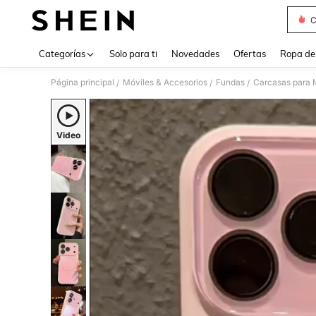
C
Use up 
Categorías
Solo para ti
Novedades
Ofertas
Ropa de
Página principal
Móviles & Accesorios
Fundas
Carcasas para 
/
/
/
Video