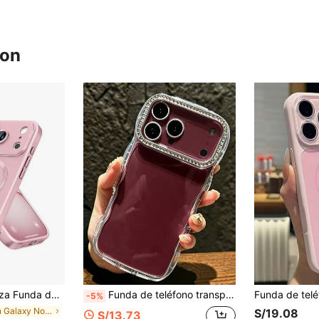
ron
e a arañazos, absorción de impactos, protección completa de la cámara, también compatible con iPhone 18pro/18promax/18/13, 11, 16 Pro Max, 15, 14, 12, 16e. Compatible con Samsung Galaxy S26Ultra/S26Plus/S26/S26Edge/S26Pro/S25Ultra/S25Plus/S25FE/A57/A37/A17/A56/A36/A26/A55/A35/A25/A15
Funda de teléfono transparente de lujo con lente de marco de strass brillante y borde ondulado, compatible con iPhone 18 Pro Max 18 Pro 17 Pro Max 17 Pro 17 16 Pro Max 16 Pro 16 15 Pro Max 15 Pro 15 14 13, cubierta trasera a prueba de golpes de color caramelo lindo
-5%
en Galaxy Note10+ Fundas para teléfonos
S/19.08
S/13.73