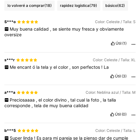
lo volveré a comprar
(18)
rapidez logística
(79)
básico
(62)
S***o
Color: Celeste / Talla: S
Muy
buena
calidad
,
se
siente
muy
fresca
y
obviamente
oversize
Útil
(1)
s***r
Color: Celeste / Talla: XL
Me
encant
ó
la
tela
y
el
color
,
son
perfectos
!
La
Útil
(3)
a***a
Color: Neblina azul / Talla: M
Preciosaaaa
,
el
color
divino
,
tal
cual
la
foto
,
la
talla
corresponde
,
tela
de
muy
buena
calidad
Útil
(0)
b***5
Color: Celeste / Talla: L
Super
linda
!
Es
para
mi
pareja
se
la
pienso
dar
de
cumple