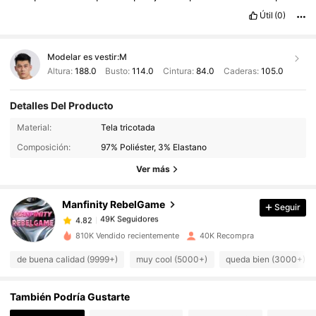
Útil
(0)
Modelar es vestir:
M
Altura:
188.0
Busto:
114.0
Cintura:
84.0
Caderas:
105.0
Detalles Del Producto
Material:
Tela tricotada
49K Seguidores
4.82
Composición:
97% Poliéster, 3% Elastano
49K Seguidores
4.82
Ver más
49K Seguidores
4.82
49K Seguidores
4.82
Manfinity RebelGame
Seguir
49K Seguidores
4.82
D***o
seguido
Hace 5 horas
810K Vendido recientemente
40K Recompra
49K Seguidores
4.82
de buena calidad (9999+)
muy cool (5000+)
queda bien (3000+)
49K Seguidores
4.82
49K Seguidores
4.82
También Podría Gustarte
49K Seguidores
4.82