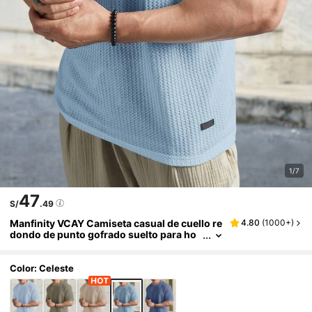
1/7
47
S/
.49
Manfinity VCAY Camiseta casual de cuello re
4.80
(
1000+
)
dondo de punto gofrado suelto para ho
mbre, verano, cosas de pareja, vacacion
es, regalos del Día del Padre, fútbol
Color: Celeste