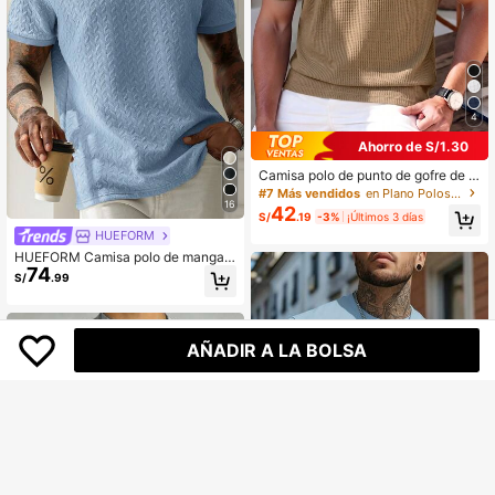
4
Ahorro de S/1.30
Camisa polo de punto de gofre de u
nicolor minimalista casual, para uso
#7 Más vendidos
en Plano Polos para hombre
diario de hombres
16
42
S/
.19
-3%
¡Últimos 3 días
HUEFORM
HUEFORM Camisa polo de manga c
74
orta de unicolor casual versátil para
S/
.99
ir al trabajo, formal para hombres
AÑADIR A LA BOLSA