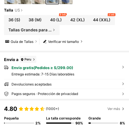
Talla
US
8 left
4 left
36
(S)
38
(M)
40
(L)
42
(XL)
44
(XXL)
Tallas Grandes para Hombre
Guía de Tallas
Verificar mi tamaño
Envío a
Peru
Envío gratis(Pedidos ≥ S/299.00)
Entrega estimada:
7-15 Días laborables
Devoluciones aceptadas
Pagos seguros · Protección de privacidad
4.80
(1000+)
Ver más
Pequeña
La talla corresponde
Grande
2%
90%
8%