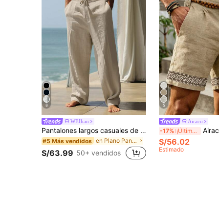
8
5
WEIhan
Airaco
Pantalones largos casuales de lino para hombre, primavera/verano, delgados y transpirables, estilo hip-hop, lounge y deportivos, de pierna recta, color liso, estilo hawaiano para playa y vacaciones, Vacationcore
Airaco Pantalones corto
-17%
¡Últimos 2 días
en Plano Pantalones deportivos para hombre
S/56.02
#5 Más vendidos
Estimado
S/63.99
50+ vendidos