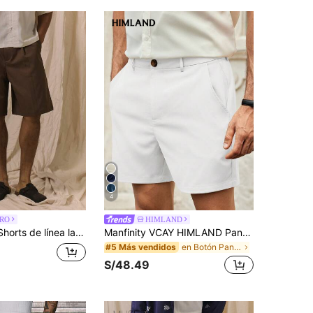
4
RO
HIMLAND
egues delanteros y cierre de botones, esenciales de primavera y verano
Manfinity VCAY HIMLAND Pantalones cortos casuales para hombre con cremallera, estilo de negocios y de oficina, unicolor, con bolsillos, versátiles, fáciles de combinar, esenciales para el armario de verano, look relajado, básico diario, prenda imprescindible, estilo versátil, pantalones cortos lisos para hombre, vacaciones, regalos del Día del Padre, fútbol
en Botón Pantalones cortos para hombre
#5 Más vendidos
S/48.49