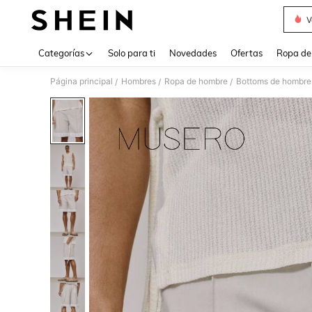
V
Use up 
Categorías
Solo para ti
Novedades
Ofertas
Ropa de
Página principal
Hombres
Ropa de hombre
Bottoms de hombre
/
/
/