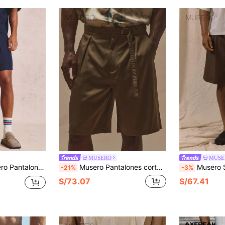
MUSERO
MUSE
illos angulares delanteros, trabillas para cinturón, esenciales de primavera y verano, solo pantalones cortos coordinados
Musero Pantalones cortos plisados con cinturón de estilo inteligente, de línea larga y holgados, esenciales de primavera y verano para vacaciones
Musero Shorts de línea larga con pli
-21%
-3%
S/73.07
S/67.41