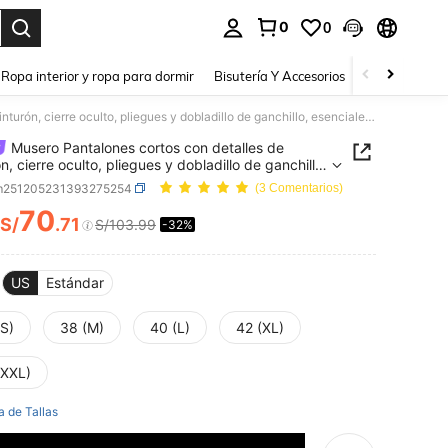
0
0
a. Press Enter to select.
Ropa interior y ropa para dormir
Bisutería Y Accesorios
Zapatos
H
Musero Pantalones cortos con detalles de cinturón, cierre oculto, pliegues y dobladillo de ganchillo, esenciales de primavera y verano para vacaciones y playa
Musero Pantalones cortos con detalles de
n, cierre oculto, pliegues y dobladillo de ganchillo,
ales de primavera y verano para vacaciones y
m251205231393275254
(3 Comentarios)
70
S/
.71
S/103.99
-32%
ICE AND AVAILABILITY
US
Estándar
(S)
38 (M)
40 (L)
42 (XL)
(XXL)
a de Tallas