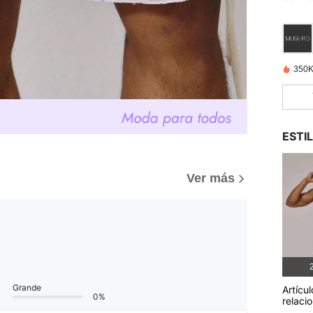
350K
ESTI
Ver más
2
Grande
Artícul
0%
relaci