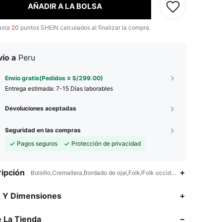
AÑADIR A LA BOLSA
asta
20
puntos SHEIN calculados al finalizar la compra.
ío a
Peru
Envío gratis(Pedidos ≥ S/299.00)
Entrega estimada:
7-15 Días laborables
Devoluciones aceptadas
Seguridad en las compras
Pagos seguros
Protección de privacidad
ipción
Bolsillo,Cremallera,Bordado de ojal,Folk/Folk occidental,pantalones 
4.81
2.1K
164K
s Y Dimensiones
4.81
2.1K
164K
 La Tienda