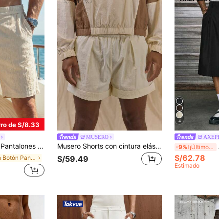
4
ro de S/8.33
MUSERO
AXEP
 como regalo para novio o esposo, ideales para uso casual al aire libre diario
Musero Shorts con cintura elástica y pliegues delanteros, esenciales de primavera y verano, solo shorts coordinados
A
-9%
¡Últimos 2 días
S/62.78
en Botón Pantalones cortos para hombre
S/59.49
Estimado