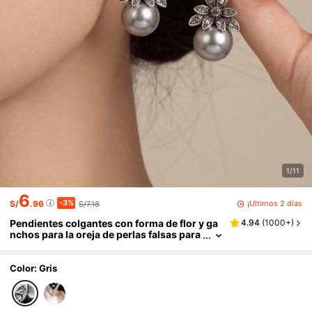
1/11
6
-3%
¡Últimos 2 días
S/
.96
S/7.18
Pendientes colgantes con forma de flor y ga
4.94
(
1000+
)
nchos para la oreja de perlas falsas para
mujeres, estilo elegante retro ideal para
San Valentín, mamá, madre, Día de la Madre,
regalo
Color: Gris