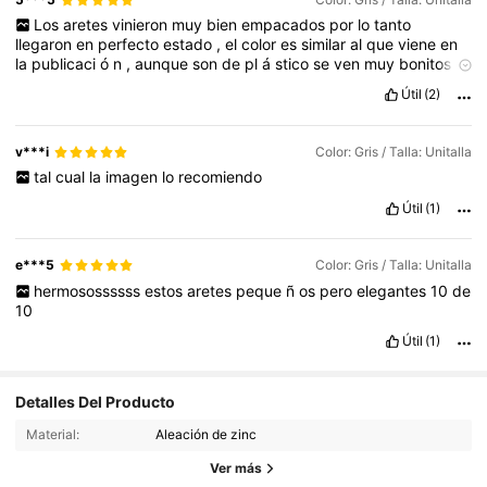
Los
aretes
vinieron
muy
bien
empacados
por
lo
tanto
llegaron
en
perfecto
estado
,
el
color
es
similar
al
que
viene
en
la
publicaci
ó
n
,
aunque
son
de
pl
á
stico
se
ven
muy
bonitos
por
lo
cual
los
recomiendo
para
su
adquisici
ó
n
Útil
(2)
v***i
Color: Gris / Talla: Unitalla
tal
cual
la
imagen
lo
recomiendo
Útil
(1)
e***5
Color: Gris / Talla: Unitalla
hermosossssss
estos
aretes
peque
ñ
os
pero
elegantes
10
de
10
Útil
(1)
Detalles Del Producto
11K Seguidores
4.90
Material:
Aleación de zinc
11K Seguidores
4.90
Ver más