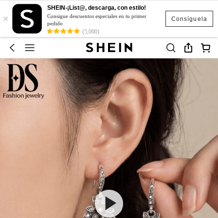
SHEIN-¡List@, descarga, con estilo!
×
Consigue descuentos especiales en tu primer
Consíguela
pedido
(5,000)