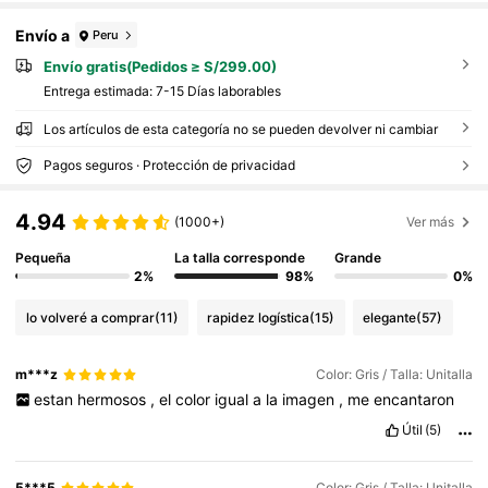
Envío a
Peru
Envío gratis(Pedidos ≥ S/299.00)
Entrega estimada:
7-15 Días laborables
Los artículos de esta categoría no se pueden devolver ni cambiar
Pagos seguros · Protección de privacidad
4.94
(1000+)
Ver más
Pequeña
La talla corresponde
Grande
2%
98%
0%
lo volveré a comprar
(11)
rapidez logística
(15)
elegante
(57)
m***z
Color: Gris / Talla: Unitalla
estan
hermosos
,
el
color
igual
a
la
imagen
,
me
encantaron
Útil
(5)
5***5
Color: Gris / Talla: Unitalla