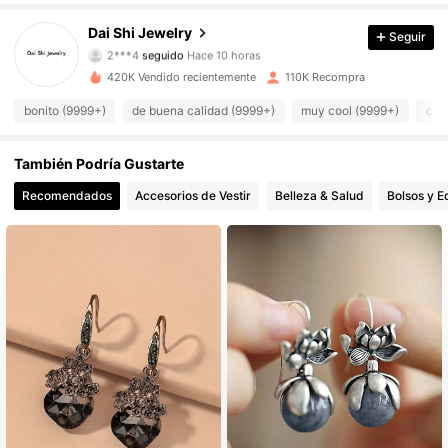
11K Seguidores
4.90
Dai Shi Jewelry
Seguir
2***4
seguido
Hace 10 horas
11K Seguidores
4.90
420K Vendido recientemente
110K Recompra
bonito (9999+)
de buena calidad (9999+)
muy cool (9999+)
com
11K Seguidores
4.90
También Podría Gustarte
11K Seguidores
4.90
Recomendados
Accesorios de Vestir
Belleza & Salud
Bolsos y E
11K Seguidores
4.90
11K Seguidores
4.90
11K Seguidores
4.90
11K Seguidores
4.90
11K Seguidores
4.90