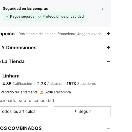
Seguridad en las compras
Pagos seguros
Protección de privacidad
ipción
Resistencia del color al frotamiento,Jogger,Lavadora, no limpiar en s
4.85
2.2K
157K
s Y Dimensiones
4.85
2.2K
157K
 La Tienda
4.85
2.2K
157K
4.85
2.2K
157K
Linhara
4.85
2.2K
157K
Calificación
Artículos
Seguidores
d***d
seguido
Hace 8 horas
4.85
2.2K
157K
 Vendido recientemente
620K Recompra
4.85
2.2K
157K
ccionado para tu comodidad
4.85
2.2K
157K
Todos los artículos
Seguir
4.85
2.2K
157K
4.85
2.2K
157K
LOS COMBINADOS