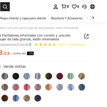
0
0
a. Press Enter to select.
Ropa interior y ropa para dormir
Bisutería Y Accesorios
Zapatos
H
ón y unicolor para mujer de talla grande, estilo minimalista
a Pantalones informales con cordón y unicolor
ujer de talla grande, estilo minimalista
z2406254242774026
(1000+ Comentarios)
3
.53
S/65.49
-3%
ICE AND AVAILABILITY
:
Verde militar