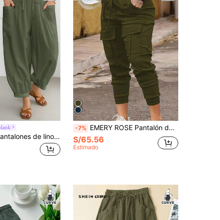
EMERY ROSE Pantalón de carga de talla grande con cintura alta y dobladillo con cordón
blank
-7%
Shapeblank Pantalones de lino blanco con cintura elástica, bolsillos y diseño de farol, para mujer talla grande, de uso casual y cómodo para primavera/verano, ropa de verano, prendas inferiores, atuendos de vacaciones
S/65.56
Estimado