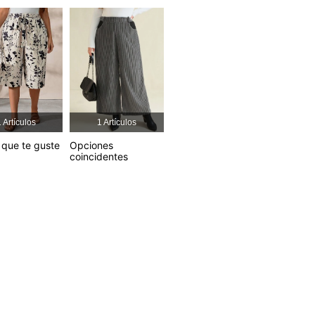
 Artículos
1 Artículos
que te guste
Opciones
/ 37 in, Color: Marrón, Talla: 4XL
coincidentes