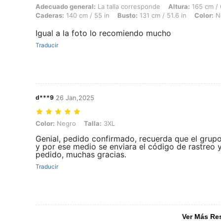
Adecuado general: La talla corresponde, Altura: 165 cm / 65 in, Peso:
Adecuado general:
La talla corresponde
Altura:
165 cm / 
Caderas:
140 cm / 55 in
Busto:
131 cm / 51.6 in
Color:
N
Igual a la foto lo recomiendo mucho
Traducir
d***9
26 Jan,2025
Color: Negro, Talla: 3XL
Color:
Negro
Talla:
3XL
Genial, pedido confirmado, recuerda que el grupo
y por ese medio se enviara el código de rastreo y
pedido, muchas gracias.
Traducir
Ver Más Re