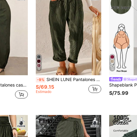
9
18
SHEIN LUNE Pantalones rectos de pana talla grande para mujer, invierno
Shape
-9%
or, transpirables y cómodos, elegantes en color verde para el Día de San Valentín
S/69.15
Estimado
S/75.99