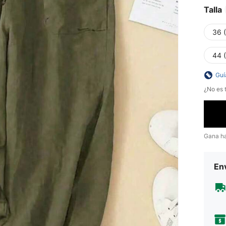
Talla
36 
44 
Guí
¿No es t
Gana h
Env