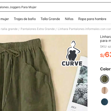
alones Joggers Para Mujer
and down arrow keys to navigate search Búsqueda reciente and Busca y Encuentr
 mujer
Trajes de baño
Talla Grande
Niños
Ropa para hombre
 talla grande
Pantalones Extra Grande
Linhara Pantalones informales con cord
/
/
Linhar
para m
SKU: s
6
S/
PR
Color