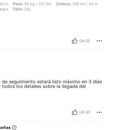
 94 kg / 207 lbs, Cintura: 109 cm / 43 in, Caderas: 140 cm / 55 in, Busto: 131 cm /
65 in
Peso:
94 kg / 207 lbs
Cintura:
109 cm / 43 in
egro
Talla:
2XL
Útil (2)
 de seguimiento estará listo máximo en 3 días
 todos los detalles sobre la llegada del
Útil (2)
señas