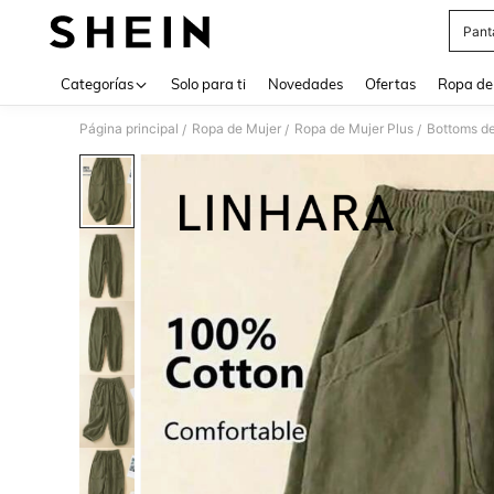
Pant
Use up 
Categorías
Solo para ti
Novedades
Ofertas
Ropa de
Página principal
Ropa de Mujer
Ropa de Mujer Plus
Bottoms de
/
/
/