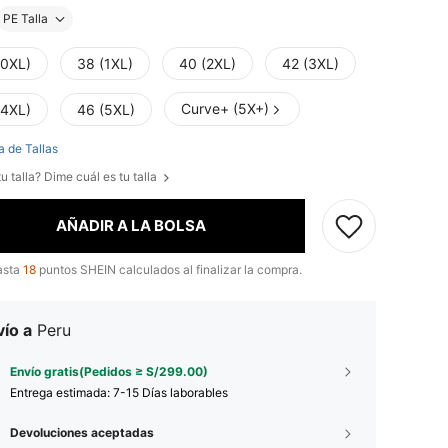
PE Talla
(0XL)
38 (1XL)
40 (2XL)
42 (3XL)
Curve+ (5X+)
(4XL)
46 (5XL)
a de Tallas
u talla? Dime cuál es tu talla
AÑADIR A LA BOLSA
asta
18
puntos SHEIN calculados al finalizar la compra.
ío a
Peru
Envío gratis(Pedidos ≥ S/299.00)
Entrega estimada:
7-15 Días laborables
Devoluciones aceptadas