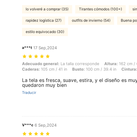
lo volveré a comprar (35)
Tirantes cómodos (100+)
si
rapidez logística (27)
outfits de invierno (54)
Buena por
estilo equivocado (30)
a***t
17 Sep,2024
Adecuado general: La talla corresponde, Altura: 162 cm / 64 in, Peso:
Adecuado general:
La talla corresponde
Altura:
162 cm / 
Caderas:
105 cm / 41 in
Busto:
100 cm / 39.4 in
Cintura
La tela es fresca, suave, estira, y el diseño es m
quedaron muy bien
Traducir
V***c
6 Sep,2024