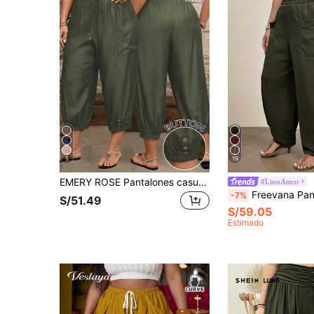
5
19
EMERY ROSE Pantalones casuales con puños, cintura ajustable con cordón y bolsillos laterales con parche, talla grande
#LinoAmor
Freevana Pantalones casuales de talle elástico con bolsillos para mujer de talla grande, unicol
-7%
S/51.49
S/59.05
Estimado