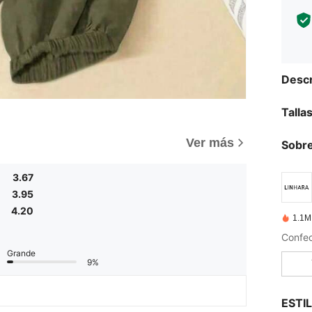
Descr
Talla
)
Ver más
Sobre
3.67
3.95
4.20
1.1M
Confe
Grande
9%
ESTI