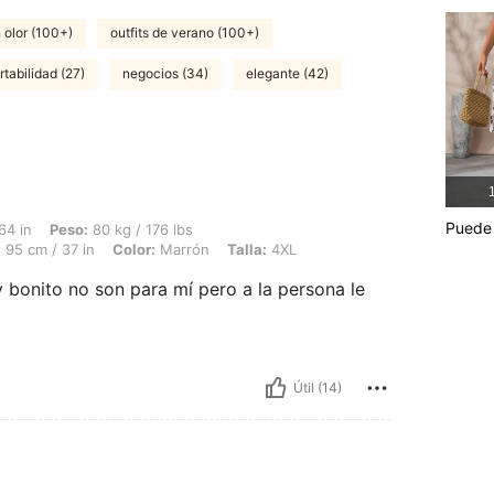
n olor (100+)
outfits de verano (100+)
tabilidad (27)
negocios (34)
elegante (42)
1
Puede 
 80 kg / 176 lbs, Caderas: 105 cm / 41 in, Busto: 100 cm / 39.4 in, Cintura: 95 cm 
64 in
Peso:
80 kg / 176 lbs
:
95 cm / 37 in
Color:
Marrón
Talla:
4XL
uy bonito no son para mí pero a la persona le
Útil (14)