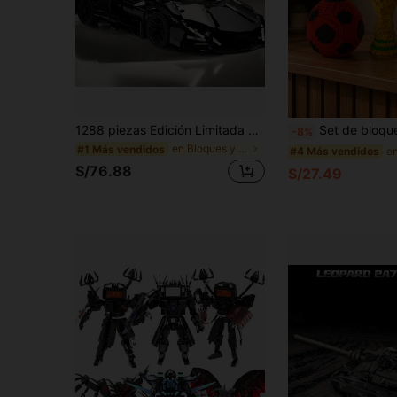
1288 piezas Edición Limitada Juego de Bloques de Construcción de Superauto Negro, Modelo de Maletero y Motor con Tema de Película, Diseño de Motor Realista, Estructura Resistente, Adecuado para Coleccionistas Adultos y Adolescentes, Decoración del Hogar/Oficina, Regalo de Cumpleaños/San Valentín/Navidad/Año Nuevo/Pascua
Set de bloques de construcción en miniatura del trofeo de la Copa del Mundo de la FIFA, modelo de fútbol rojo y blanco, adorno de escritorio, recuer
-8%
en Bloques y figuras para adultos
#1 Más vendidos
#4 Más vendidos
S/76.88
S/27.49