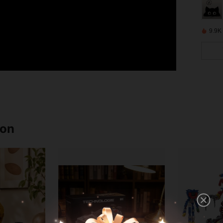
9.9K
ron