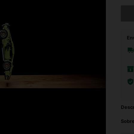
Lo sent
Env
Descr
Sobre