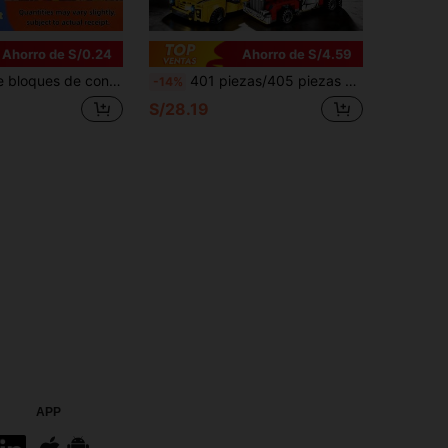
Ahorro de S/0.24
Ahorro de S/4.59
n Tech, manga de junta universal, bloques de construcción de partículas pequeñas, compatible con engranajes, neumáticos de la serie Tech, bloques de construcción de coche hamburguesa, estilo Tech DIY, Navidad/Fiesta
401 piezas/405 piezas Juguete de bloques de construcción transformable de robot y coche 2 en 1, regalo ideal para el Día de la Independencia, Navidad, Halloween, Acción de Gracias, Cumpleaños
-14%
S/28.19
APP