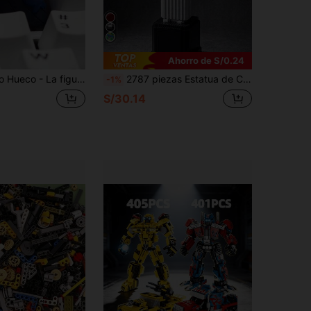
Ahorro de S/0.24
ornet, decoración de teclado de ordenador - Tapa de teclado personalizada transparente y creativa, modelo de teclado mecánico de PVC
2787 piezas Estatua de Cristo/5466 piezas Coliseo//3585 piezas Torre Eiffel/3377 piezas Museo del Louvre/1545 piezas Coliseo/1302 piezas Torre Eiffel Colección de Edificios Emblemáticos Souvenir DIY Modelo de Bloques de Construcción Educativo Adorno Regalo de Cumpleaños
-1%
S/30.14