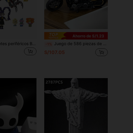
Ahorro de S/1.23
Serie de juguetes periféricos Bobi's Playtime 5, bloques de construcción, figuras de modelos, regalos
Juego de 586 piezas de bloques de construcción de modelo de motocicleta negra, para uso de adultos, juguete de carreras con tema de película de ABS, coleccionable creativo y divertido, decoración de escritorio, regalo ideal para cumpleaños, Navidad, Halloween
-1%
S/107.05