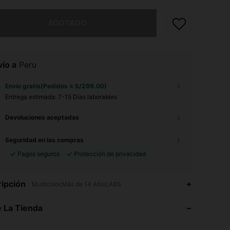
imos, este producto está agotado.
AGOTADO
ío a
Peru
Envío gratis(Pedidos ≥ S/299.00)
Entrega estimada:
7-15 Días laborables
Devoluciones aceptadas
Seguridad en las compras
Pagos seguros
Protección de privacidad
ipción
3.85
12
67
Multicolor,Más de 14 Años,ABS
3.85
12
67
 La Tienda
3.85
12
67