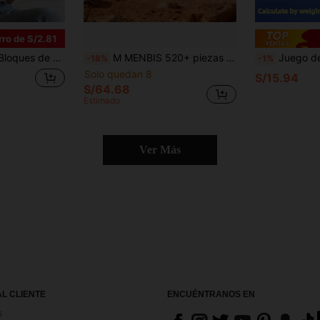
ro de S/2.81
, atmósfera festiva, exhibición decorativa, diseño creativo, construcción duradera, estructura grande, kit de ensamblaje, exhibición coleccionable, para gamers
M MENBIS 520+ piezas Conjunto de bloques de construcción de ataque de pelotón Craft MOC - Bloques de espacial para destruir droides, juegos de ejército DIY, regalos de cumpleaños para adultos, decoración de habitación
Juego de bloques de construcción Tech de 500g, conjunto de bloques de construcción para adultos con conector de pi
-18%
-1%
Solo quedan 8
S/15.94
S/64.68
Estimado
Ver Más
AL CLIENTE
ENCUÉNTRANOS EN
s