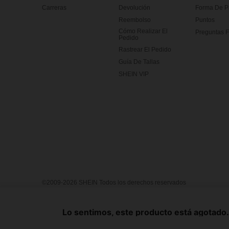
Carreras
Devolución
Forma De 
Reembolso
Puntos
Cómo Realizar El
Preguntas F
Pedido
Rastrear El Pedido
Guía De Tallas
SHEIN VIP
©2009-2026 SHEIN Todos los derechos reservados
Centro de Privacidad
Política de privacidad y cookies
Términ
Reglas de IP de Marketplace
Aviso de copyright
Impresión
Lo sentimos, este producto está agotado. 
United States