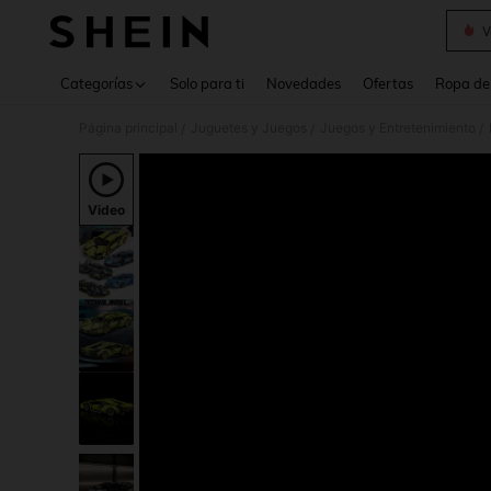
V
Use up 
Categorías
Solo para ti
Novedades
Ofertas
Ropa de
Página principal
Juguetes y Juegos
Juegos y Entretenimiento
/
/
/
Video