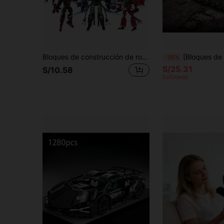
Bloques de construcción de robot, bloques de construcción de persona de TV, set de bloques de construcción de serie, persona del taladro, articulaciones móviles, bloques de construcción difíciles, compatibles con partículas pequeñas, coleccionables, regalos de cumpleaños, accesorios de juego, accesorios de películas
[Bloques de construcción de tanque] Nuevos bloques de construcción de tanque militar para niños, tanque de batalla prin
-15%
S/25.31
S/10.58
Estimado