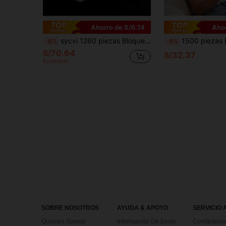
Ahorro de S/6.14
Ahor
sycvi 1280 piezas Bloques de construcción de modelo de coche de carreras - Serie mecánica - Versión para adultos - Escala 1:14 - Construye un superdeportivo con ladrillos - Adecuado para adultos - Regalo
1500 piezas Bloques de construcción de pingüinos DIY, decoración del hogar, regalo festivo para mayores de 14 años, material ABS, regalo ideal para Navidad y Halloween, decoración festiva
-8%
-8%
S/70.64
S/32.37
Estimado
SOBRE NOSOTROS
AYUDA & APOYO
SERVICIO 
Quienes Somos
Información De Envío
Contácteno