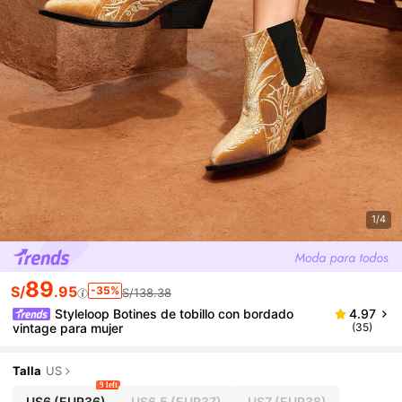
1/4
89
S/
.95
-35%
S/138.38
Styleloop Botines de tobillo con bordado
4.97
vintage para mujer
(35)
Talla
US
9 left
US6
(EUR36)
US6.5
(EUR37)
US7
(EUR38)