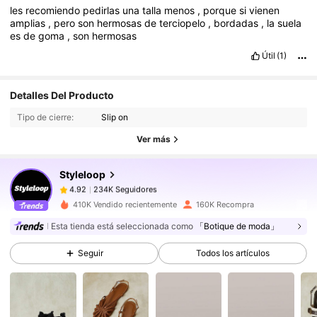
les
recomiendo
pedirlas
una
talla
menos
,
porque
si
vienen
amplias
,
pero
son
hermosas
de
terciopelo
,
bordadas
,
la
suela
es
de
goma
,
son
hermosas
Útil
(1)
234K Seguidores
4.92
Detalles Del Producto
234K Seguidores
Tipo de cierre:
Slip on
4.92
Ver más
234K Seguidores
4.92
234K Seguidores
4.92
Styleloop
234K Seguidores
4.92
T***i
seguido
Hace 1 horas
410K Vendido recientemente
160K Recompra
234K Seguidores
4.92
Esta tienda está seleccionada como
「Botique de moda」
234K Seguidores
4.92
Seguir
Todos los artículos
234K Seguidores
4.92
234K Seguidores
4.92
234K Seguidores
4.92