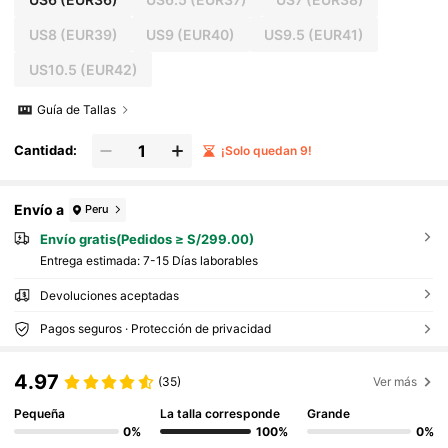
US8
(EUR39)
US9
(EUR40)
US9.5
(EUR41)
US10.5
(EUR42)
Guía de Tallas
Cantidad:
¡Solo quedan 9!
Envío a
Peru
Envío gratis(Pedidos ≥ S/299.00)
Entrega estimada:
7-15 Días laborables
Devoluciones aceptadas
Pagos seguros · Protección de privacidad
4.97
(35)
Ver más
Pequeña
La talla corresponde
Grande
0%
100%
0%