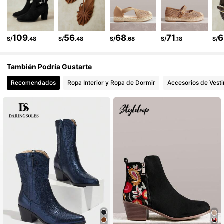
234K Seguidores
4.92
109
56
68
71
6
S/
.48
S/
.48
S/
.68
S/
.18
S/
También Podría Gustarte
Recomendados
Ropa Interior y Ropa de Dormir
Accesorios de Vesti