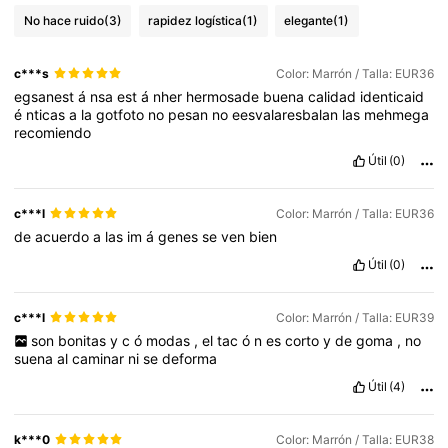
No hace ruido
(3)
rapidez logística
(1)
elegante
(1)
c***s
Color: Marrón / Talla: EUR36
egsanest
á
nsa
est
á
nher
hermosade
buena
calidad
identicaid
é
nticas
a
la
gotfoto
no
pesan
no
eesvalaresbalan
las
mehmega
recomiendo
Útil
(0)
c***l
Color: Marrón / Talla: EUR36
de
acuerdo
a
las
im
á
genes
se
ven
bien
Útil
(0)
c***l
Color: Marrón / Talla: EUR39
son
bonitas
y
c
ó
modas
,
el
tac
ó
n
es
corto
y
de
goma
,
no
suena
al
caminar
ni
se
deforma
Útil
(4)
k***0
Color: Marrón / Talla: EUR38