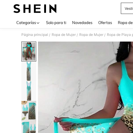
Vest
Use up 
Categorías
Solo para ti
Novedades
Ofertas
Ropa de
Página principal
Ropa de Mujer
Ropa de Mujer
Ropa de Playa 
/
/
/