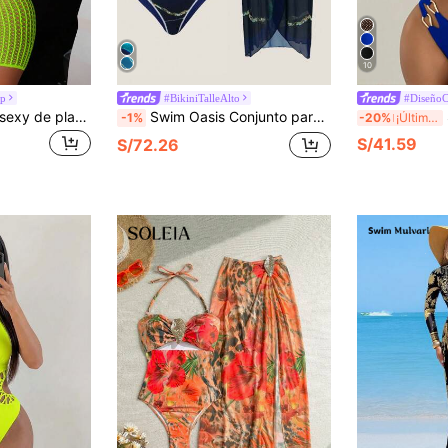
10
up
#BikiniTalleAlto
#DiseñoC
Swim SXY Vestido sexy de playa tipo ajustado halter de punto con huecos para cubrir en vacaciones de verano.
Swim Oasis Conjunto para mujeres de playa de verano con traje de baño estampado de una pieza y falda a juego para cubrir
Sw
-1%
-20%
¡Últimos 2 días
S/41.59
S/72.26