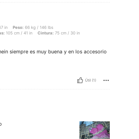
: 66 kg / 146 lbs, Forma del cuerpo: Manzana, Busto: 93 cm / 37 in, Caderas: 105 c
7 in
Peso:
66 kg / 146 lbs
as:
105 cm / 41 in
Cintura:
75 cm / 30 in
shein siempre es muy buena y en los accesorio
Útil (1)
o