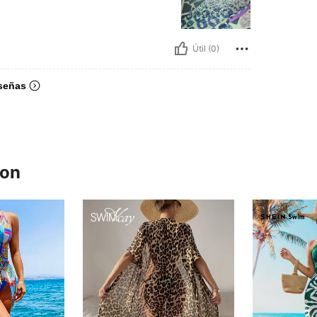
Útil (0)
señas
ron