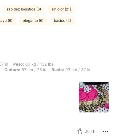
rapidez logística (6)
sin olor (21)
laya (6)
elegante (6)
básico (4)
 60 kg / 132 lbs, Forma del cuerpo: Reloj de arena, Caderas: 100 cm / 39 in, Cintur
67 in
Peso:
60 kg / 132 lbs
Cintura:
67 cm / 26 in
Busto:
93 cm / 37 in
Útil (1)