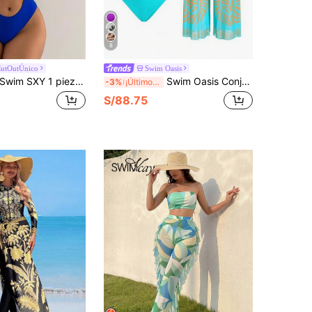
8
utOutÚnico
Swim Oasis
im SXY 1 pieza Traje de baño de una pieza para mujer de unicolor, con cuello asimétrico, recorte y decoración dorada, ajuste regular para playa y vacaciones
Swim Oasis Conjunto elegante de retro con estampado en espiral de un solo pieza de traje de baño coordinado con pantalón de pierna ancha, conjunto de vacaciones elegante para mujeres
-3%
¡Últimos 2 días
S/88.75