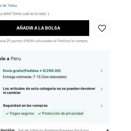
a de Tallas
u talla? Dime cuál es tu talla
AÑADIR A LA BOLSA
asta
21
puntos SHEIN calculados al finalizar la compra.
ío a
Peru
Envío gratis(Pedidos ≥ S/299.00)
Entrega estimada:
7-15 Días laborables
Los artículos de esta categoría no se pueden devolver
ni cambiar
Seguridad en las compras
Pagos seguros
Protección de privacidad
ipción
Set de 2 Piezas,Poliéster,Elastano,Sin Forro