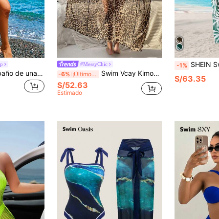
SHEIN Swim 1 pieza Traje de baño de una pieza con cuello de halter y lazo
up
#MessyChic
-1%
Slaydiva Traje de baño de una sola pieza con estampado completo de playa de verano para mujer con corpiño halter y espalda descubierta, con conjutno de falda anudada, 2 piezas
Swim Vcay Kimono de gasa con estampado de leopardo y cinturón desmontable para el verano
-6%
¡Últimos 2 días
S/63.35
S/52.63
Estimado