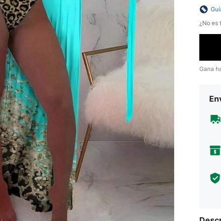
Guí
¿No es t
Gana h
Env
Descr