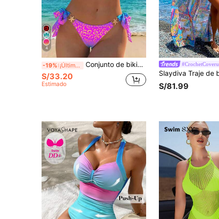
4
Conjunto de bikini de 2 piezas para mujer, decoración de estrellas y estampado de leopardo, alta elasticidad, atuendo de playa para vacaciones de verano, estilo Vacationcore
#CrochetCover
-19%
¡Últimos 2 días
S/33.20
Estimado
S/81.99