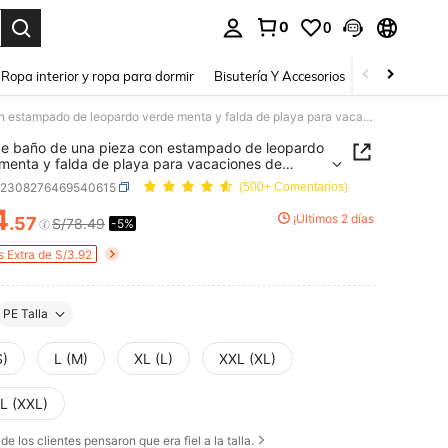
0
0
a. Press Enter to select.
Ropa interior y ropa para dormir
Bisutería Y Accesorios
Zapatos
H
Traje de baño de una pieza con estampado de leopardo verde menta y falda de playa para vacaciones de verano
de baño de una pieza con estampado de leopardo
menta y falda de playa para vacaciones de
o
z2308276469540615
(500+ Comentarios)
4
¡Últimos 2 días
.57
S/78.49
-5%
ICE AND AVAILABILITY
s Extra de S/3.92
PE Talla
S)
L (M)
XL (L)
XXL (XL)
L (XXL)
de los clientes pensaron que era fiel a la talla.