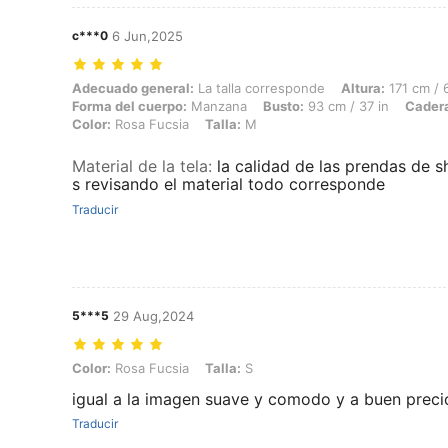
c***0
6 Jun,2025
Adecuado general: La talla corresponde, Altura: 171 cm / 67 in, Peso
Adecuado general:
La talla corresponde
Altura:
171 cm / 6
Forma del cuerpo:
Manzana
Busto:
93 cm / 37 in
Cader
Color:
Rosa Fucsia
Talla:
M
Material de la tela
:
la calidad de las prendas de 
s revisando el material todo corresponde
Traducir
5***5
29 Aug,2024
Color: Rosa Fucsia, Talla: S
Color:
Rosa Fucsia
Talla:
S
igual a la imagen suave y comodo y a buen preci
Traducir