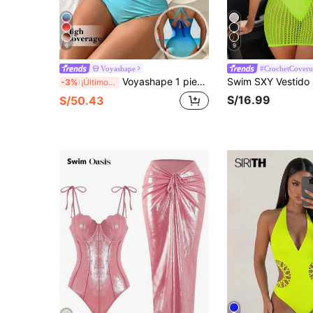
6
9
Voyashape
#CrochetCover
Voyashape 1 pieza Traje de baño de una pieza sexy con fruncido degradado y escote halter para vacaciones
-3%
¡Últimos 2 días
S/16.99
S/50.43