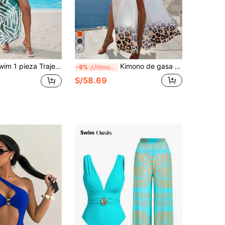
 delantero en color verde para mujer, ideal para refrescantes veranos en la playa, piscina, fiestas casuales y vacaciones, primavera/verano
Kimono de gasa con estampado de leopardo, con cinturón transparente en la cintura, efecto ombré, para mujer, para primavera/verano y vacaciones en la playa, color blanco
-9%
¡Últimos 2 días
S/58.69