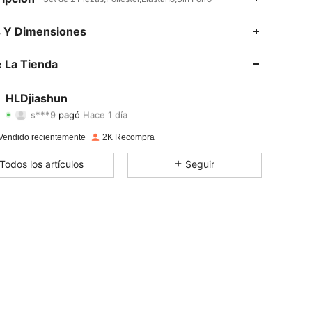
s Y Dimensiones
 La Tienda
4.84
19
585
4.84
19
585
HLDjiashun
s***9
pagó
Hace 1 día
a***a
seguido
Hace 1 día
4.84
19
585
Vendido recientemente
2K Recompra
4.84
19
585
Todos los artículos
Seguir
4.84
19
585
4.84
19
585
4.84
19
585
4.84
19
585