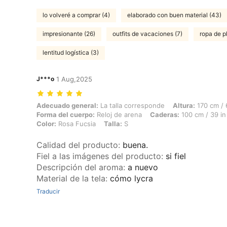
lo volveré a comprar (4)
elaborado con buen material (43)
impresionante (26)
outfits de vacaciones (7)
ropa de p
lentitud logística (3)
J***o
1 Aug,2025
Adecuado general: La talla corresponde, Altura: 170 cm / 67 in, Peso:
Adecuado general:
La talla corresponde
Altura:
170 cm / 
Forma del cuerpo:
Reloj de arena
Caderas:
100 cm / 39 in
Color:
Rosa Fucsia
Talla:
S
Calidad del producto
:
buena.
Fiel a las imágenes del producto
:
si fiel
Descripción del aroma
:
a nuevo
Material de la tela
:
cómo lycra
Traducir