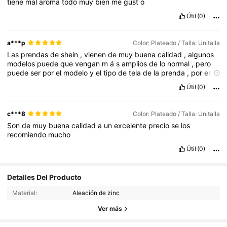
tiene
mal
aroma
todo
muy
bien
me
gust
ó
Útil
(0)
a***p
Color: Plateado / Talla: Unitalla
Las
prendas
de
shein
,
vienen
de
muy
buena
calidad
,
algunos
modelos
puede
que
vengan
m
á
s
amplios
de
lo
normal
,
pero
puede
ser
por
el
modelo
y
el
tipo
de
tela
de
la
prenda
,
por
eso
hay
que
checar
la
tabla
de
medidas
y
los
comentarios
de
las
Útil
(0)
dem
á
s
chicas
,
el
tiempo
de
las
entregas
es
variable
pero
es
seguro
y
confiable
en
qu
é
lleguen
...
c***8
Color: Plateado / Talla: Unitalla
Son
de
muy
buena
calidad
a
un
excelente
precio
se
los
recomiendo
mucho
Útil
(0)
Detalles Del Producto
3K Seguidores
4.83
3K Seguidores
Material:
Aleación de zinc
4.83
3K Seguidores
Ver más
4.83
3K Seguidores
4.83