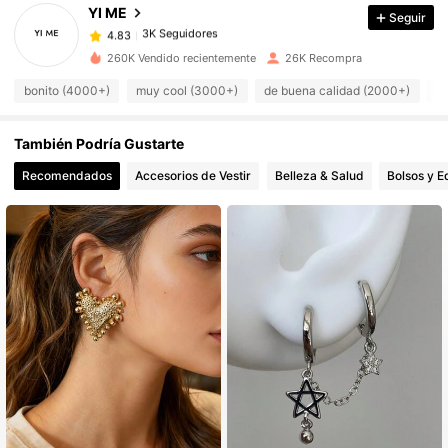
YI ME
Seguir
3K Seguidores
4.83
z***z
seguido
Hace 1 día
3K Seguidores
4.83
260K Vendido recientemente
26K Recompra
3K Seguidores
4.83
bonito (4000+)
muy cool (3000+)
de buena calidad (2000+)
c
3K Seguidores
4.83
También Podría Gustarte
3K Seguidores
4.83
Recomendados
Accesorios de Vestir
Belleza & Salud
Bolsos y E
3K Seguidores
4.83
3K Seguidores
4.83