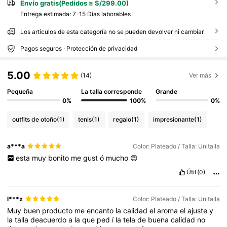
Envío gratis(Pedidos ≥ S/299.00)
Entrega estimada:
7-15 Días laborables
Los artículos de esta categoría no se pueden devolver ni cambiar
Pagos seguros · Protección de privacidad
5.00
(14)
Ver más
Pequeña
La talla corresponde
Grande
0%
100%
0%
outfits de otoño
(1)
tenis
(1)
regalo
(1)
impresionante
(1)
a***a
Color: Plateado / Talla: Unitalla
esta
muy
bonito
me
gust
ó
mucho
😍
Útil
(0)
l***z
Color: Plateado / Talla: Unitalla
Muy
buen
producto
me
encanto
la
calidad
el
aroma
el
ajuste
y
la
talla
deacuerdo
a
la
que
ped
í
la
tela
de
buena
calidad
no