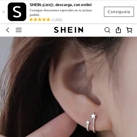
SHEIN-¡List@, descarga, con estilo!
×
Consigue descuentos especiales en tu primer
Consíguela
pedido
(5,000)