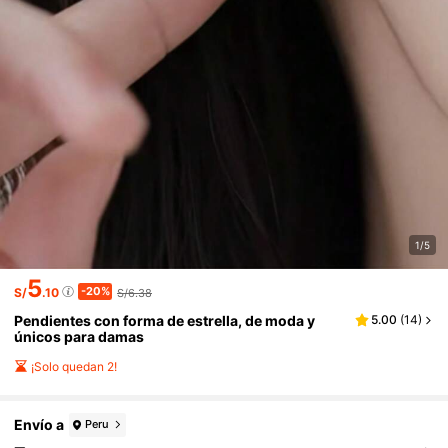
1/5
5
-20%
S/
.10
S/6.38
Pendientes con forma de estrella, de moda y
5.00
(
14
)
únicos para damas
¡Solo quedan 2!
Envío a
Peru