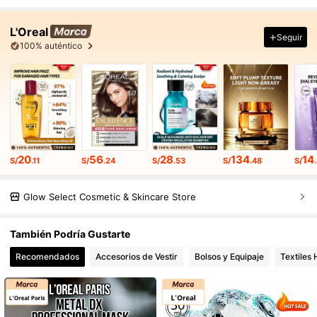
L'Oreal
Seguir
100% auténtico
20
56
28
134
14
S/
.11
S/
.24
S/
.53
S/
.48
S/
Glow Select Cosmetic & Skincare Store
También Podría Gustarte
Recomendados
Accesorios de Vestir
Bolsos y Equipaje
Textiles