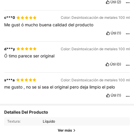
Útil
(2)
c***0
Color: Desintoxicación de metales 100 ml
Me
gust
ó
mucho
buena
calidad
del
producto
Útil
(1)
d***y
Color: Desintoxicación de metales 100 ml
Ó
timo
parece
ser
original
Útil
(0)
s***a
Color: Desintoxicación de metales 100 ml
me
gusto
,
no
se
si
sea
el
original
pero
deja
limpio
el
pelo
Útil
(1)
Detalles Del Producto
Textura:
Líquido
Ver más