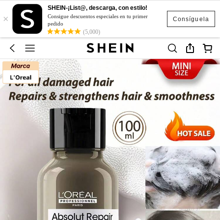
SHEIN-¡List@, descarga, con estilo!
×
Consigue descuentos especiales en tu primer
Consíguela
pedido
(5,000)