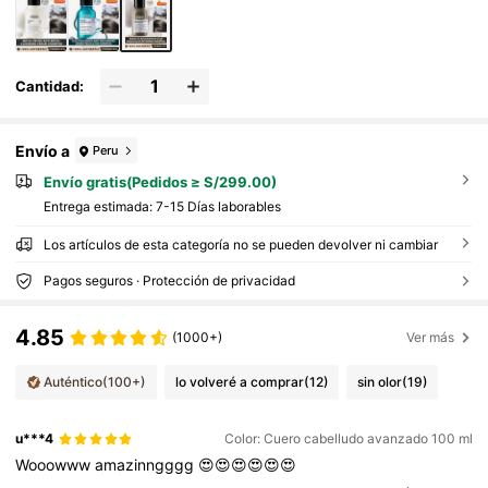
Cantidad:
Envío a
Peru
Envío gratis(Pedidos ≥ S/299.00)
Entrega estimada:
7-15 Días laborables
Los artículos de esta categoría no se pueden devolver ni cambiar
Pagos seguros · Protección de privacidad
4.85
(1000+)
Ver más
Auténtico
(100+)
lo volveré a comprar
(12)
sin olor
(19)
u***4
Color: Cuero cabelludo avanzado 100 ml
Wooowww
amazinngggg
😍😍😍😍😍😍