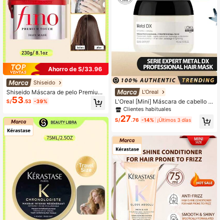
Ahorro de S/33.96
Shiseido
Shiseido Máscara de pelo Premium
L'Oreal
53
Fino 230g/8.1oz - Tratamiento acon
L'Oreal [Mini] Máscara de cabello p
S/
.53
-39%
dicionador profundo para cabello se
rofesional DX de metal 75ml | Cuida
Clientes habituales
co y dañado
do nutritivo profundo | Protege el co
27
S/
.76
-14%
¡Últimos 3 días
lor del cabello, previene el daño, nu
tre el cabello | Adecuado para cabe
llo seco y dañado | Sin sulfatos [Em
paque aleatorio (2 estilos)]