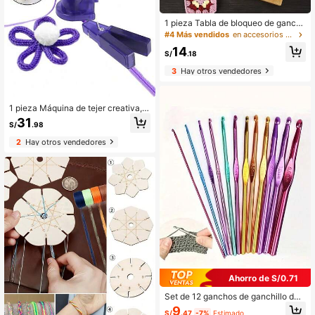
1 pieza Tabla de bloqueo de ganchil
lo hecha a mano DIY con 8 alfileres/
#4 Más vendidos
en accesorios de punto de gran venta Suministros p
clavos, estera de tejido de lana, tabl
14
a de tejido de bambú, tabla de cuad
S/
.18
rícula de ganchillo y tejido, accesori
3
Hay otros vendedores
os de ganchillo de bambú, regalo pa
ra tejedores de ganchillo
1 pieza Máquina de tejer creativa, h
erramienta portátil de tejido a mano
31
S/
.98
para hacer pulseras, telar decorativ
o de mano para tejer, regalo de Navi
2
Hay otros vendedores
dad para hacer gorros, guantes y bu
fandas DIY
Ahorro de S/0.71
Set de 12 ganchos de ganchillo de
colores aleatorios, herramientas de
9
S/
.47
-7%
Estimado