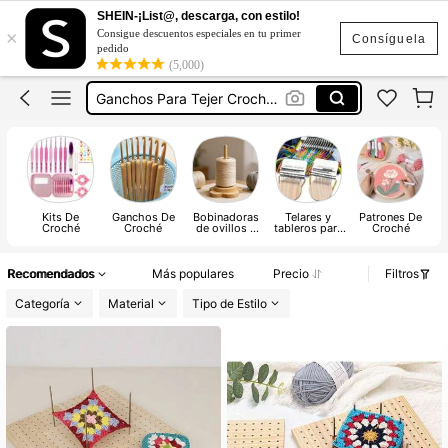
Crochet Kit
SHEIN-¡List@, descarga, con estilo!
×
Consigue descuentos especiales en tu primer
Crochet
Consíguela
pedido
(5,000)
Ganchos Para Tejer Crochet
Crochet Set Kit
Agujas Para Tejer
Crochet Kit
Crochet
Kits De
Ganchos De
Bobinadoras
Telares y
Patrones De
Croché
Croché
de ovillos y
tableros para
Croché
carretes de
tejer
hilo
Recomendados
Más populares
Precio
Filtros
Categoría
Material
Tipo de Estilo