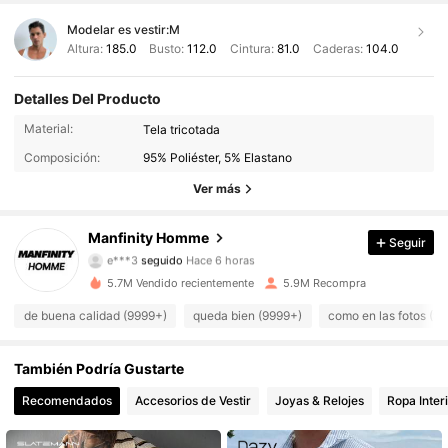
Modelar es vestir:
M
Altura:
185.0
Busto:
112.0
Cintura:
81.0
Caderas:
104.0
Detalles Del Producto
606K Seguidores
4.91
Material:
Tela tricotada
Composición:
95% Poliéster, 5% Elastano
606K Seguidores
4.91
Ver más
606K Seguidores
4.91
Manfinity Homme
Seguir
e***3
seguido
Hace 6 horas
606K Seguidores
4.91
5.7M Vendido recientemente
5.9M Recompra
606K Seguidores
4.91
de buena calidad (9999+)
queda bien (9999+)
como en las fotos (9
606K Seguidores
4.91
También Podría Gustarte
Recomendados
Accesorios de Vestir
Joyas & Relojes
Ropa Inter
606K Seguidores
4.91