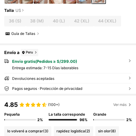
Talla
US
36
(S)
38
(M)
40
(L)
42
(XL)
44
(XXL)
Guía de Tallas
Envío a
Peru
Envío gratis(Pedidos ≥ S/299.00)
Entrega estimada:
7-15 Días laborables
Devoluciones aceptadas
Pagos seguros · Protección de privacidad
4.85
(100+)
Ver más
Pequeña
La talla corresponde
Grande
2%
96%
2%
lo volveré a comprar
(3)
rapidez logística
(2)
sin olor
(8)