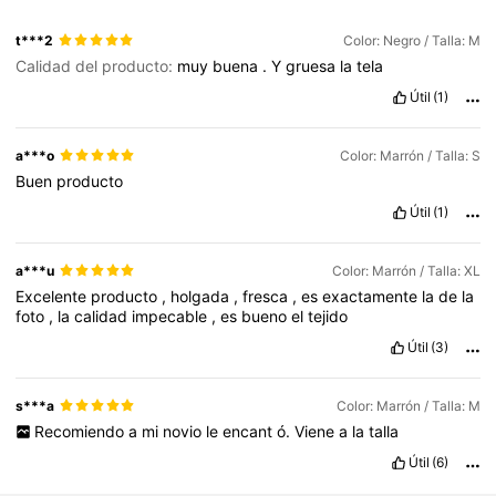
t***2
Color: Negro / Talla: M
Calidad del producto:
muy
buena
.
Y
gruesa
la
tela
Útil
(1)
a***o
Color: Marrón / Talla: S
Buen
producto
Útil
(1)
a***u
Color: Marrón / Talla: XL
Excelente
producto
,
holgada
,
fresca
,
es
exactamente
la
de
la
foto
,
la
calidad
impecable
,
es
bueno
el
tejido
Útil
(3)
s***a
Color: Marrón / Talla: M
Recomiendo
a
mi
novio
le
encant
ó.
Viene
a
la
talla
Útil
(6)