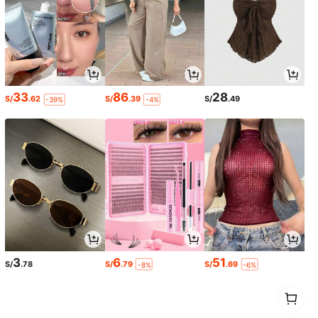
33
86
28
S/
.62
S/
.39
S/
.49
-39%
-4%
3
6
51
S/
.78
S/
.79
S/
.69
-8%
-6%
1
0