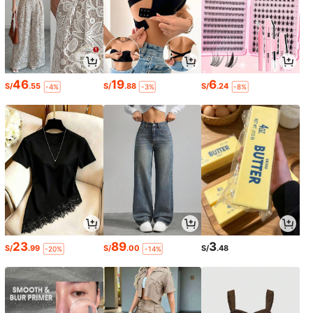
46
19
6
S/
.55
S/
.88
S/
.24
-4%
-3%
-8%
23
89
3
S/
.99
S/
.00
S/
.48
-20%
-14%