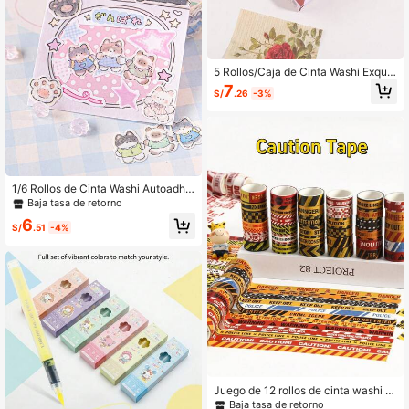
5 Rollos/Caja de Cinta Washi Exquis
ita con Patrón Vintage de Plantas y
7
S/
.26
-3%
Flores, con Diferentes Combinacion
es de Colores Diseñadas de Cinta F
loral, Regreso a la Escuela
1/6 Rollos de Cinta Washi Autoadhe
siva Asimétrica con Brillo y Tema d
Baja tasa de retorno
e Gatos, Ilustración Dibujada a Man
6
o Linda para Scrapbooking, Regres
S/
.51
-4%
o a la Escuela
Juego de 12 rollos de cinta washi d
e advertencia, cinta decorativa con
Baja tasa de retorno