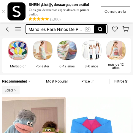
SHEIN-¡List@, descarga, con estilo!
×
Consigue descuentos especiales en tu primer
Bata Escolar Preescolar
Consíguela
pedido
(5,000)
Mandil Para Niños Preescolar
Mandiles Para Niños De Preescolar
Delantales Para Niños
Bata Para Pintar
Bata Escolar Preescolar
más de 12
Mandil Para Niños Preescolar
Multicolor
Poliéster
6-12 años
3-6 años
años
Recommended
Most Popular
Price
Filtros
Edad