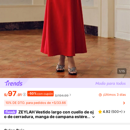
1/15
97
-50%
con cupón
¡Últimos 3 días
S/
.01
S/194.99
10% DE DTO. para pedidos de +S/33.66
ZEYLAH Vestido largo con cuello de oj
4.92
(
500+
)
o de cerradura, manga de campana estére
o con flores, hebilla y cinturón