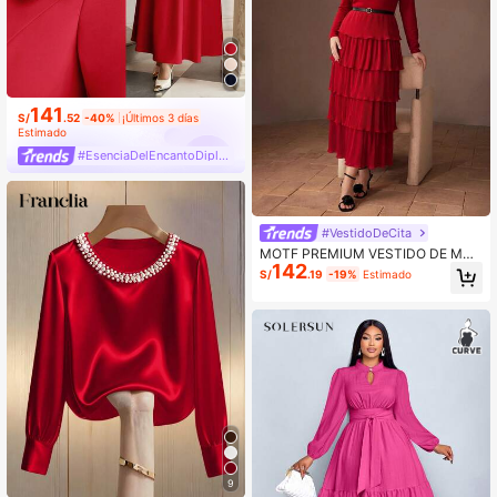
141
S/
.52
-40%
¡Últimos 3 días
Estimado
#EsenciaDelEncantoDiplomático
#VestidoDeCita
MOTF PREMIUM VESTIDO DE MUJ
142
ER TALLA GRANDE COLOR LISO C
S/
.19
-19%
Estimado
ON BAJO PLISADO EN CAPAS SIN
CINTURÓN
9