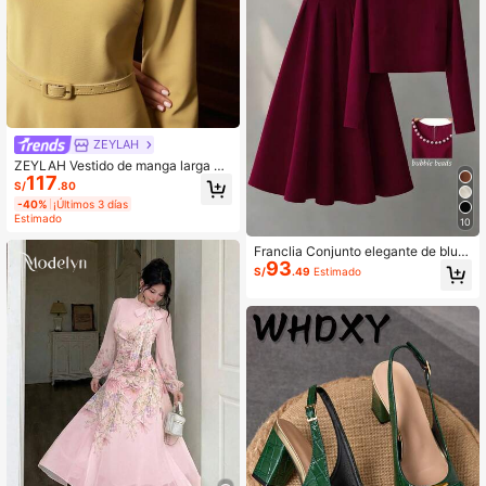
ZEYLAH
ZEYLAH Vestido de manga larga el
117
egante con cinturón de cintura con
S/
.80
decoración floral
-40%
¡Últimos 3 días
Estimado
10
Franclia Conjunto elegante de blus
93
a de manga larga con cuello redond
S/
.49
Estimado
o y decoración de perlas falsas, y fa
lda evasé de unicolor para mujer