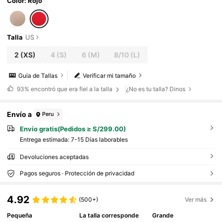
Color: Rojo
Talla
US
2
(XS)
4
(S)
6
(M)
8/10
(L)
Guía de Tallas
Verificar mi tamaño
93%
encontró que era fiel a la talla
¿No es tu talla? Dinos
Envío a
Peru
Envío gratis(Pedidos ≥ S/299.00)
Entrega estimada:
7-15 Días laborables
Devoluciones aceptadas
Pagos seguros · Protección de privacidad
4.92
(500+)
Ver más
Pequeña
La talla corresponde
Grande