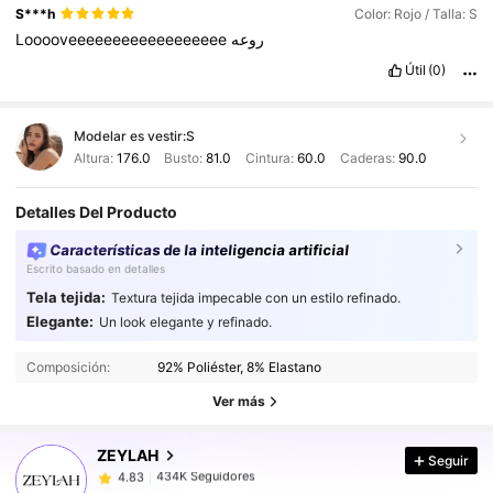
S***h
Color: Rojo / Talla: S
Looooveeeeeeeeeeeeeeeeee
روعه
Útil
(0)
Modelar es vestir:
S
Altura:
176.0
Busto:
81.0
Cintura:
60.0
Caderas:
90.0
Detalles Del Producto
Características de la inteligencia artificial
Escrito basado en detalles
Tela tejida:
Textura tejida impecable con un estilo refinado.
Elegante:
Un look elegante y refinado.
434K Seguidores
4.83
434K Seguidores
4.83
Composición:
92% Poliéster, 8% Elastano
434K Seguidores
4.83
Ver más
434K Seguidores
4.83
ZEYLAH
Seguir
434K Seguidores
4.83
t***s
seguido
Hace 1 horas