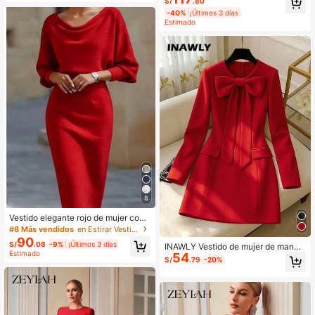
S/
.80
-40%
¡Últimos 3 días
Estimado
8
Vestido elegante rojo de mujer con
cuello en V, manga larga tipo murci
#8 Más vendidos
en Estirar Vestidos De Mujer
élago y cintura ceñida
90
S/
.08
-9%
¡Últimos 3 días
INAWLY Vestido de mujer de manga
Estimado
54
larga con decoración de lazo elega
S/
.79
-20%
nte para el Día de los Enamorados y
Año Nuevo