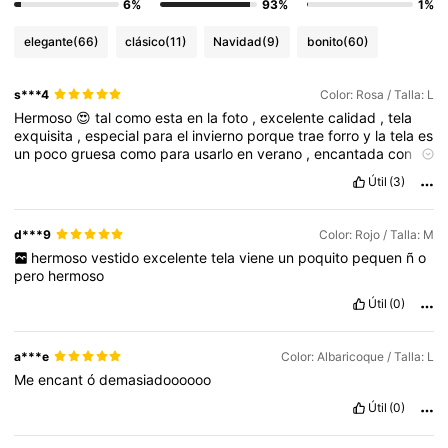
6%
93%
1%
elegante
(66)
clásico
(11)
Navidad
(9)
bonito
(60)
s***4
Color: Rosa / Talla: L
Hermoso
😍
tal
como
esta
en
la
foto
,
excelente
calidad
,
tela
exquisita
,
especial
para
el
invierno
porque
trae
forro
y
la
tela
es
un
poco
gruesa
como
para
usarlo
en
verano
,
encantada
con
el
producto
,
el
color
rosado
hermoso
🤩
Útil
(3)
d***9
Color: Rojo / Talla: M
hermoso
vestido
excelente
tela
viene
un
poquito
pequen
ñ
o
pero
hermoso
Útil
(0)
a***e
Color: Albaricoque / Talla: L
Me
encant
ó
demasiadoooooo
Útil
(0)