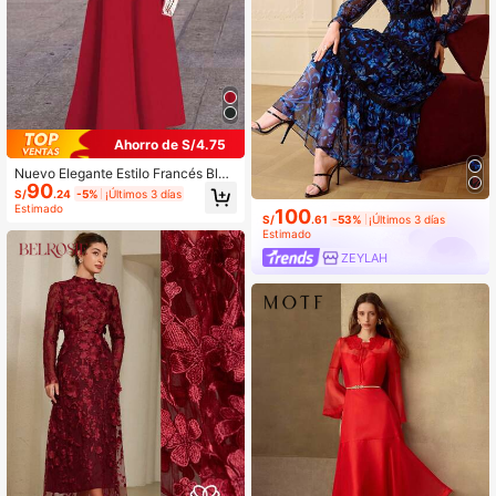
Ahorro de S/4.75
Nuevo Elegante Estilo Francés Blan
90
queador Primavera, Verano y Otoño
S/
.24
-5%
¡Últimos 3 días
Mangas de Linterna Oversized Larg
Estimado
100
o Medio Decorado con Botón de Flo
S/
.61
-53%
¡Últimos 3 días
r de Metal Cuello Pequeño de Pie R
Estimado
ojo
ZEYLAH