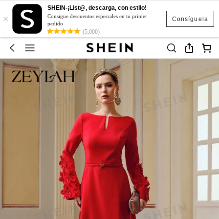
SHEIN-¡List@, descarga, con estilo!
×
Consigue descuentos especiales en tu primer
Consíguela
pedido
(5,000)