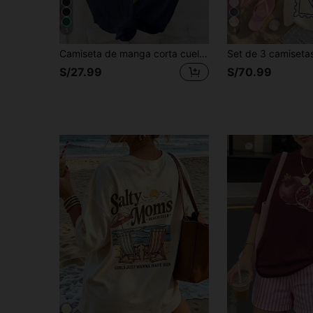
5
4
Camiseta de manga corta cuello redondo estampado de letras y frutas, estilo casual para mujer, verano
S/27.99
S/70.99