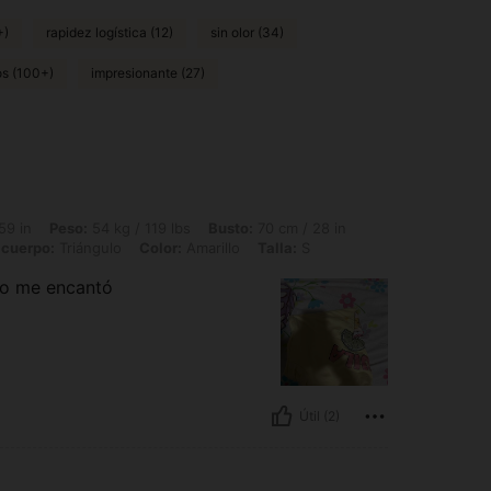
+)
rapidez logística (12)
sin olor (34)
os (100+)
impresionante (27)
54 kg / 119 lbs, Busto: 70 cm / 28 in, Caderas: 80 cm / 31 in, Cintura: 70 cm / 28 
59 in
Peso:
54 kg / 119 lbs
Busto:
70 cm / 28 in
 cuerpo:
Triángulo
Color:
Amarillo
Talla:
S
oso me encantó
Útil (2)