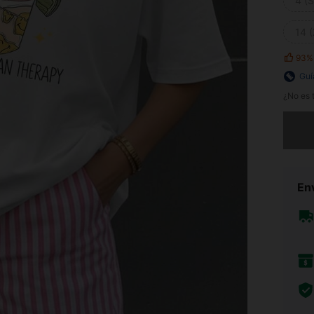
4 (S
14 
93%
Guí
¿No es t
Lo sent
Env