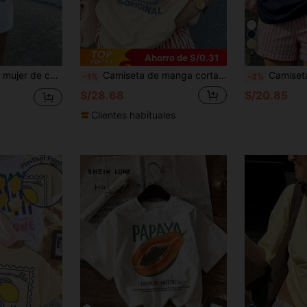
4
Ahorro de S/0.31
ceánica de verano, camiseta gráfica, blanca, negra, rosa casual
Camiseta de manga corta de mujer de ajuste holgado con cuello redondo y estampado de eslogan, nueva y casual para el verano, ropa de moda diaria y de vacaciones, adecuada para el día a día y las vacaciones
Camiseta gráfica linda Y2K para mujer, camiseta con estampa
-1%
-3%
S/28.68
S/20.85
Clientes habituales