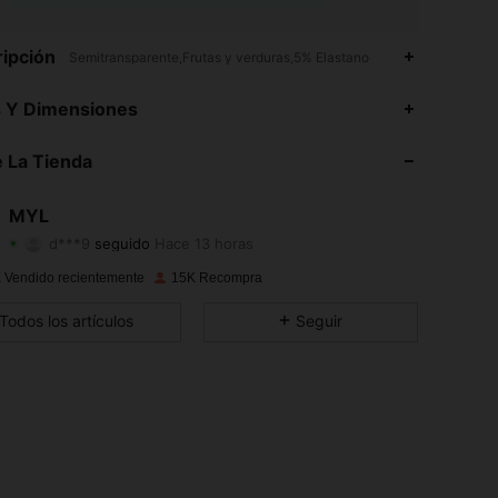
ipción
Semitransparente,Frutas y verduras,5% Elastano
4.87
101
9.6K
s Y Dimensiones
4.87
101
9.6K
 La Tienda
4.87
101
9.6K
MYL
d***9
seguido
Hace 13 horas
4.87
101
9.6K
Calificación
Artículos
Seguidores
 Vendido recientemente
15K Recompra
4.87
101
9.6K
Todos los artículos
Seguir
4.87
101
9.6K
4.87
101
9.6K
4.87
101
9.6K
4.87
101
9.6K