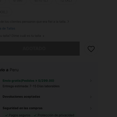
)
6 (M)
8/10 (L)
12 (XL)
(XXL)
de los clientes pensaron que era fiel a la talla.
a de Tallas
u talla? Dime cuál es tu talla
imos, este producto está agotado.
AGOTADO
ío a
Peru
Envío gratis(Pedidos ≥ S/299.00)
Entrega estimada:
7-15 Días laborables
Devoluciones aceptadas
Seguridad en las compras
Pagos seguros
Protección de privacidad