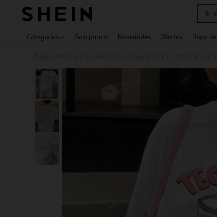
V
Use up 
Categorías
Solo para ti
Novedades
Ofertas
Ropa de
Página principal
Ropa de Mujer
Ropa de Mujer
Tops & Blusas 
/
/
/