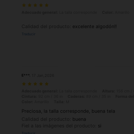
Adecuado general: La talla corresponde, Color: Amarillo, Talla: L
Adecuado general:
La talla corresponde
Color:
Amarillo
Calidad del producto
:
excelente algodón!!
Traducir
E***.
17 Jan,2026
Adecuado general: La talla corresponde, Altura: 156 cm / 61 in, Peso: 
Adecuado general:
La talla corresponde
Altura:
156 cm / 
Cintura:
92 cm / 36 in
Caderas:
89 cm / 35 in
Forma del
Color:
Amarillo
Talla:
M
Preciosa, la talla corresponde, buena tela
Calidad del producto
:
buena
Fiel a las imágenes del producto
:
si
Traducir