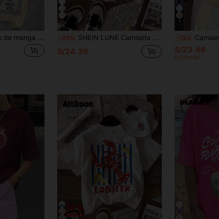
13
6
Set de 3 camisetas de manga corta con cuello redondo con gráficos de limón, cóctel y bebida, de estilo casual y versátil para mujer
SHEIN LUNE Camiseta con estampado de papaya tropical dulce, camiseta estética con frutas, camiseta retro de mercado local de frutas
Camiseta de manga corta con cuello redondo, de estilo m
-20%
-13%
S/23.48
S/24.39
Estimado