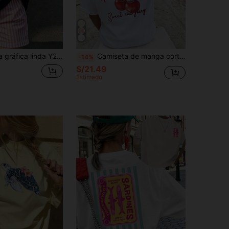
do colorido de crayones & arcoíris estilo , top casual coquette de manga corta para uso diario, estilo preppy de verano
Camiseta de manga corta blanca de uso diario con cuello redondo, estampado de letras de cereza, holgada y versátil, nuevo estilo casual de verano para mujer
-14%
S/21.49
Estimado