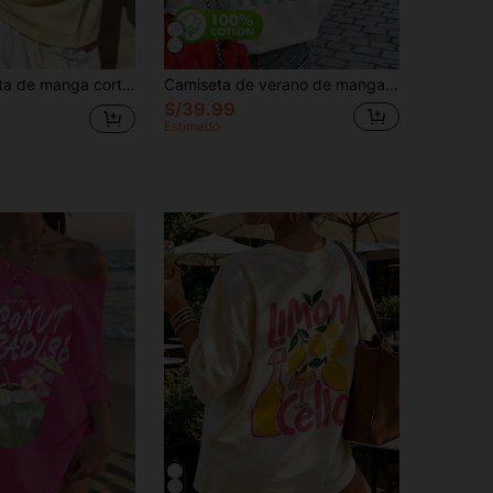
inimalista y casual, con estampado de tortuga marina, versátil y adecuada para mujeres, color amarillo, nueva moda de verano
Camiseta de verano de manga corta con cuello redondo y estampado de sardinas, 100% algodón, para mujer, color blanco, estilo retro y casual, adecuada para uso diario
S/39.99
Estimado