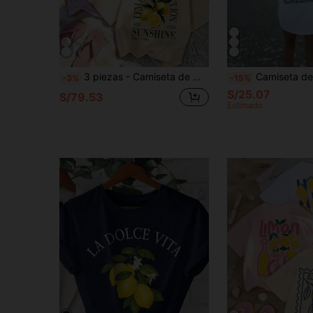
3 piezas - Camiseta de mujer nueva con estampado minimalista de frutas, estilo casual de vacaciones, holgada y versátil, cuello redondo, manga corta, top de moda para uso diario. Verano
Camiseta de mujer de cuello redondo con estampado de letras de vida o
-3%
-15%
S/25.07
S/79.53
Estimado