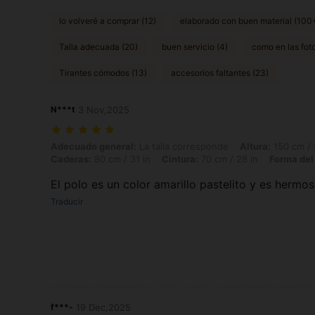
lo volveré a comprar (12)
elaborado con buen material (100
Talla adecuada (20)
buen servicio (4)
como en las fot
Tirantes cómodos (13)
accesorios faltantes (23)
N***t
3 Nov,2025
Adecuado general: La talla corresponde, Altura: 150 cm / 59 in, Peso: 
Adecuado general:
La talla corresponde
Altura:
150 cm / 
Caderas:
80 cm / 31 in
Cintura:
70 cm / 28 in
Forma del
El polo es un color amarillo pastelito y es herm
Traducir
f***-
19 Dec,2025