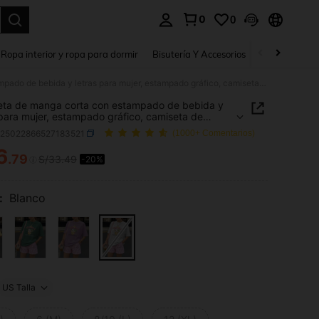
0
0
a. Press Enter to select.
Ropa interior y ropa para dormir
Bisutería Y Accesorios
Zapatos
H
Camiseta de manga corta con estampado de bebida y letras para mujer, estampado gráfico, camiseta de verano, equipo de vacaciones, equipo de viaje, estilo de playa, ropa de resort minimalista casual blanca
ta de manga corta con estampado de bebida y
 para mujer, estampado gráfico, camiseta de
, equipo de vacaciones, equipo de viaje, estilo de
z25022866527183521
(1000+ Comentarios)
 ropa de resort minimalista casual blanca
6
.79
S/33.49
-20%
ICE AND AVAILABILITY
:
Blanco
US Talla