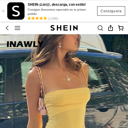
SHEIN-¡List@, descarga, con estilo!
×
Consigue descuentos especiales en tu primer
Consíguela
pedido
(5,000)