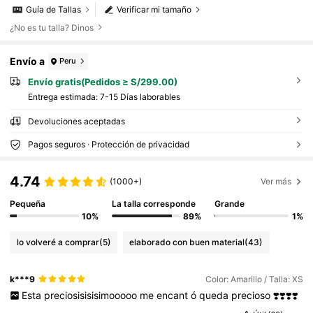
Guía de Tallas
Verificar mi tamaño
¿No es tu talla? Dinos
Envío a
Peru
Envío gratis(Pedidos ≥ S/299.00)
Entrega estimada:
7-15 Días laborables
Devoluciones aceptadas
Pagos seguros · Protección de privacidad
4.74
(1000+)
Ver más
Pequeña
La talla corresponde
Grande
10%
89%
1%
lo volveré a comprar
(5)
elaborado con buen material
(43)
k***9
Color: Amarillo / Talla: XS
Esta
preciosisisisimooooo
me
encant
ó
queda
precioso
❣️❣️❣️❣️