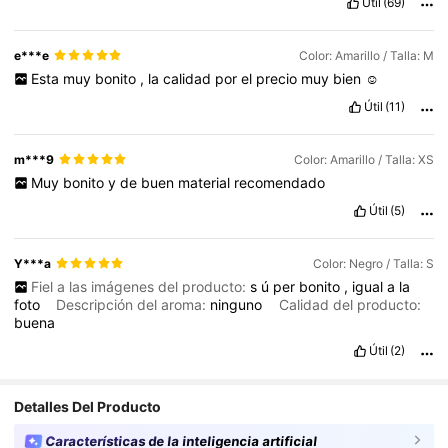
Útil
(69)
e***e
Color: Amarillo / Talla: M
Esta
muy
bonito
,
la
calidad
por
el
precio
muy
bien
☺️
Útil
(11)
m***9
Color: Amarillo / Talla: XS
Muy
bonito
y
de
buen
material
recomendado
Útil
(5)
Y***a
Color: Negro / Talla: S
Fiel a las imágenes del producto:
s
ú
per
bonito
,
igual
a
la
foto
Descripción del aroma:
ninguno
Calidad del producto:
buena
Útil
(2)
Detalles Del Producto
Características de la inteligencia artificial