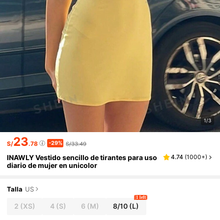
1/3
23
-29%
S/
.78
S/33.49
INAWLY Vestido sencillo de tirantes para uso
4.74
(
1000+
)
diario de mujer en unicolor
Talla
US
1 left
2
(XS)
4
(S)
6
(M)
8/10
(L)