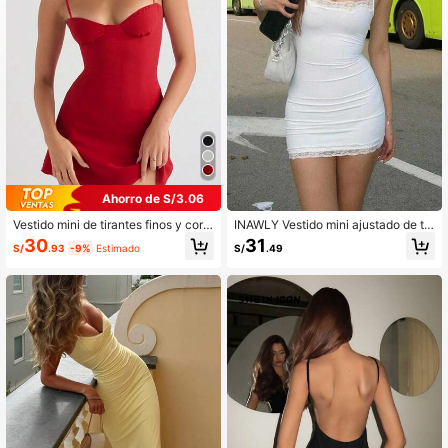
1.1M Seguidores
4.87
1.1M Seguidores
4.87
Ahorro de S/3.06
Vestido mini de tirantes finos y cort
INAWLY Vestido mini ajustado de tir
e evasé de color rojo sólido y sexy
antes sexys con encaje para mujer
30
31
S/
.93
-9%
Estimado
S/
.49
para mujer, de estilo elegante, adec
uado para salidas diarias, citas, fies
tas, vacaciones de primavera/veran
o