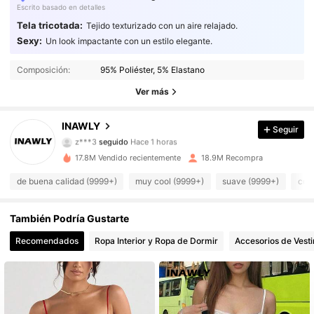
Escrito basado en detalles
Tela tricotada:
Tejido texturizado con un aire relajado.
Sexy:
Un look impactante con un estilo elegante.
1.1M Seguidores
4.87
Composición:
95% Poliéster, 5% Elastano
1.1M Seguidores
4.87
Ver más
1.1M Seguidores
4.87
INAWLY
Seguir
z***3
seguido
Hace 1 horas
1.1M Seguidores
4.87
17.8M Vendido recientemente
18.9M Recompra
1.1M Seguidores
4.87
de buena calidad (9999+)
muy cool (9999+)
suave (9999+)
como
1.1M Seguidores
4.87
También Podría Gustarte
Recomendados
Ropa Interior y Ropa de Dormir
Accesorios de Vesti
1.1M Seguidores
4.87
1.1M Seguidores
4.87
1.1M Seguidores
4.87