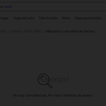
y
and down arrow keys to navigate search Búsqueda reciente and Busca y Encuentr
 mujer
Trajes de baño
Talla Grande
Niños
Ropa para hombre
erno
Hockey Sobre Hielo
Máscaras y escudos de hockey
/
/
No hay coincidencias. Por favor inténtalo de nuevo.