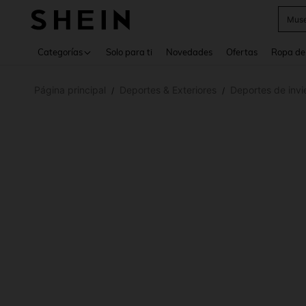
Daz
Use up 
Categorías
Solo para ti
Novedades
Ofertas
Ropa de
Página principal
Deportes & Exteriores
Deportes de invi
/
/