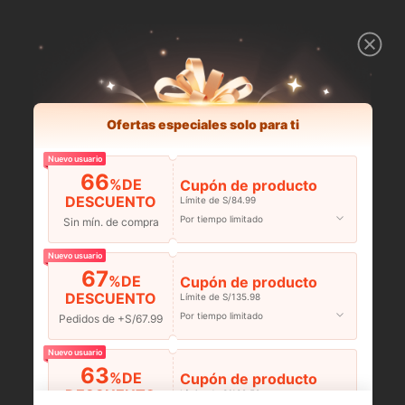
Ofertas especiales solo para ti
Nuevo usuario
66
%DE
Cupón de producto
DESCUENTO
Límite de S/84.99
Por tiempo limitado
Sin mín. de compra
Nuevo usuario
67
%DE
Cupón de producto
DESCUENTO
Límite de S/135.98
Por tiempo limitado
Pedidos de +S/67.99
Nuevo usuario
63
%DE
Cupón de producto
DESCUENTO
Límite de S/132.58