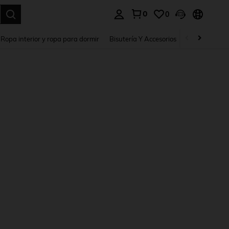
0
0
a. Press Enter to select.
Ropa interior y ropa para dormir
Bisutería Y Accesorios
Zapatos
H