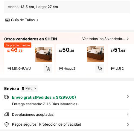
Ancho
:
13.5 cm
Largo
:
27 cm
Guía de Tallas
Otros vendedores en SHEIN
Ver todos los 8 vendedores
precio mínimo
46
50
51
S/
.35
S/
.28
S/
.68
MINGHUWU
Huauu2
JIJI 2
Envío a
Peru
Envío gratis(Pedidos ≥ S/299.00)
Entrega estimada:
7-15 Días laborables
Devoluciones aceptadas
Pagos seguros · Protección de privacidad