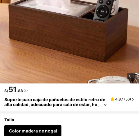
1/8
51
S/
.88
Soporte para caja de pañuelos de estilo retro de
4.87
(
56
)
alta calidad, adecuado para sala de estar, ho
tel y uso comercial, con función de almacen
amiento de escritorio
Talla
Color madera de nogal