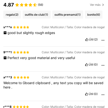
4.87
(56)
Ver más
regalo
(2)
outfits de club
(1)
outfits premamá
(1)
bonito
(6)
s***n
Color: Multicolor / Talla: Color madera de nogal
good
but
slightly
rough
edges
Útil
(2)
9***1
Color: Multicolor / Talla: Color madera de nogal
Perfect
very
good
material
and
very
useful
Útil
(0)
a***3
Color: Multicolor / Talla: Color madera de nogal
Welcome
to
Gboard
clipboard
,
any
text
you
copy
will
be
saved
here
.
Útil
(0)
r***8
Color: Multicolor / Talla: Color madera de nogal