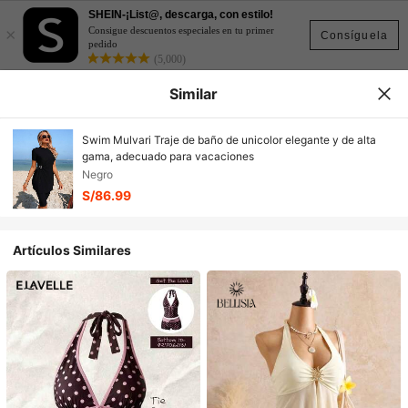
SHEIN-¡List@, descarga, con estilo!
×
Consigue descuentos especiales en tu primer
Consíguela
pedido
(5,000)
Similar
Swim Mulvari Traje de baño de unicolor elegante y de alta
gama, adecuado para vacaciones
Negro
S/86.99
Artículos Similares