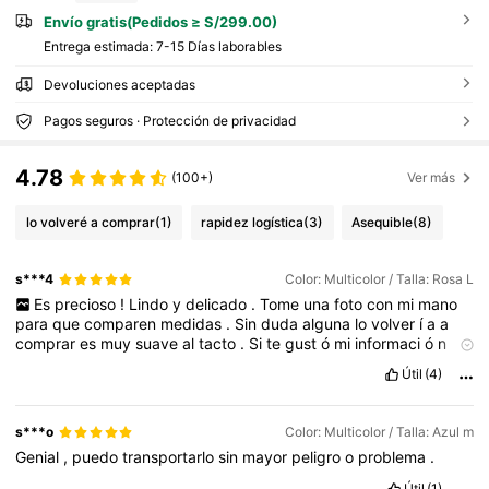
Envío gratis(Pedidos ≥ S/299.00)
Entrega estimada:
7-15 Días laborables
Devoluciones aceptadas
Pagos seguros · Protección de privacidad
4.78
(100+)
Ver más
lo volveré a comprar
(1)
rapidez logística
(3)
Asequible
(8)
s***4
Color: Multicolor / Talla: Rosa L
Es
precioso
!
Lindo
y
delicado
.
Tome
una
foto
con
mi
mano
para
que
comparen
medidas
.
Sin
duda
alguna
lo
volver
í
a
a
comprar
es
muy
suave
al
tacto
.
Si
te
gust
ó
mi
informaci
ó
n
dale
like
!
Útil
(4)
s***o
Color: Multicolor / Talla: Azul m
Genial
,
puedo
transportarlo
sin
mayor
peligro
o
problema
.
Útil
(1)