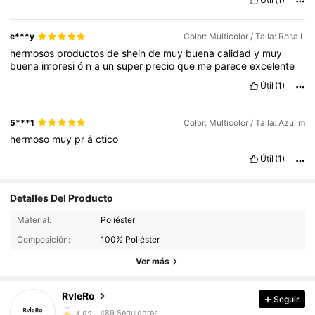
e***y
Color: Multicolor / Talla: Rosa L
hermosos
productos
de
shein
de
muy
buena
calidad
y
muy
buena
impresi
ó
n
a
un
super
precio
que
me
parece
excelente
Útil
(1)
5***1
Color: Multicolor / Talla: Azul m
hermoso
muy
pr
á
ctico
Útil
(1)
Detalles Del Producto
489 Seguidores
4.83
Material:
Poliéster
Composición:
100% Poliéster
489 Seguidores
4.83
Ver más
489 Seguidores
4.83
RvleRo
Seguir
489 Seguidores
4.83