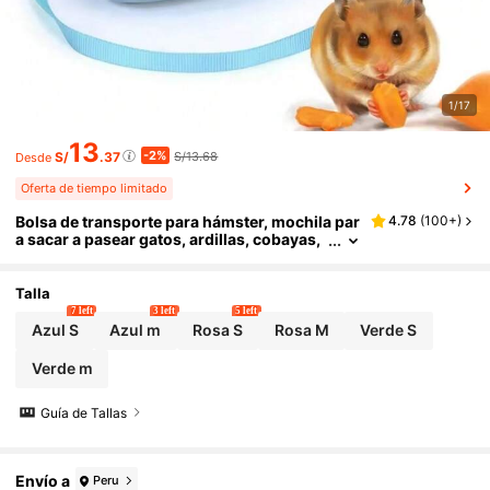
1/17
13
-2%
S/
.37
S/13.68
Desde
Oferta de tiempo limitado
Bolsa de transporte para hámster, mochila par
4.78
(
100+
)
a sacar a pasear gatos, ardillas, cobayas,
erizos - Suministros para mascotas para l
levarlas al exterior
Talla
7 left
3 left
5 left
Azul S
Azul m
Rosa S
Rosa M
Verde S
Verde m
Guía de Tallas
Envío a
Peru