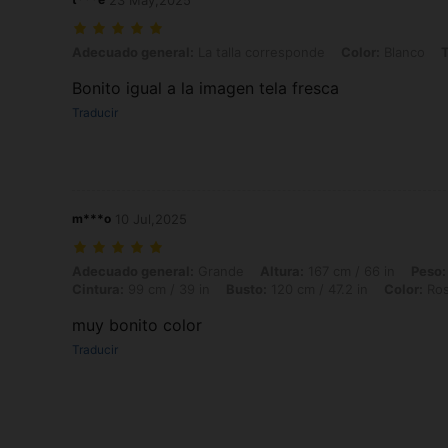
23 May,2025
Adecuado general: La talla corresponde, Color: Blanco, Talla: 0XL
Adecuado general:
La talla corresponde
Color:
Blanco
T
Bonito igual a la imagen tela fresca
Traducir
m***o
10 Jul,2025
Adecuado general: Grande, Altura: 167 cm / 66 in, Peso: 97 kg / 214 l
Adecuado general:
Grande
Altura:
167 cm / 66 in
Peso:
Cintura:
99 cm / 39 in
Busto:
120 cm / 47.2 in
Color:
Ro
muy bonito color
Traducir