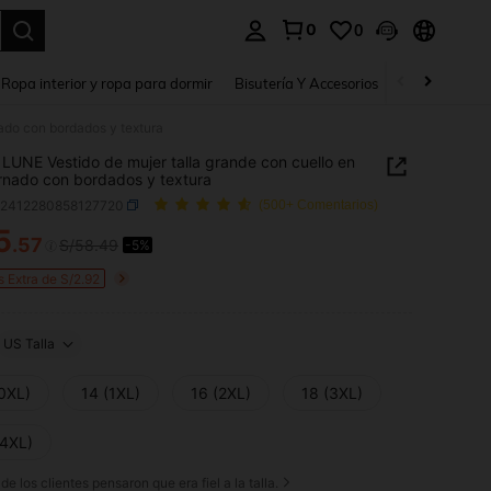
0
0
a. Press Enter to select.
Ropa interior y ropa para dormir
Bisutería Y Accesorios
Zapatos
H
ado con bordados y textura
LUNE Vestido de mujer talla grande con cuello en
rnado con bordados y textura
z2412280858127720
(500+ Comentarios)
5
.57
S/58.49
-5%
ICE AND AVAILABILITY
s Extra de S/2.92
US Talla
(0XL)
14 (1XL)
16 (2XL)
18 (3XL)
(4XL)
de los clientes pensaron que era fiel a la talla.