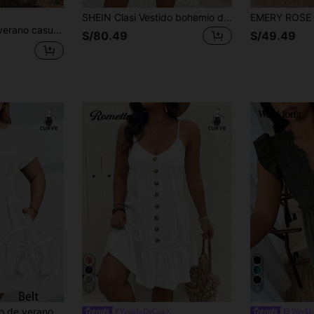
SHEIN Clasi Vestido bohemio de verano con cuello en V y sin mangas, con lazo, para tallas grandes
Ceyna Vestido de verano casual de talla grande para mujer, de manga corta, con cuello en V, encaje calado, cintura ajustada y línea A, ideal para vacaciones y viajes
S/80.49
S/49.49
19
4
SHEIN Clasi Vestido de verano elegante para mujer de talla grande, unicolor, con cuello con muesca y cinturón
#VestidoDeCita
Weekl