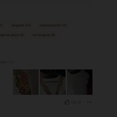
11)
elegante (14)
impresionante (12)
ropa de playa (4)
no me gusta (6)
alla:
0XL
Útil (5)