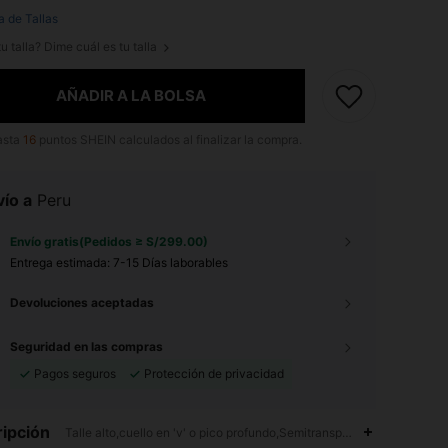
a de Tallas
u talla? Dime cuál es tu talla
AÑADIR A LA BOLSA
asta
16
puntos SHEIN calculados al finalizar la compra.
ío a
Peru
Envío gratis(Pedidos ≥ S/299.00)
Entrega estimada:
7-15 Días laborables
Devoluciones aceptadas
Seguridad en las compras
Pagos seguros
Protección de privacidad
ipción
Talle alto,cuello en 'v' o pico profundo,Semitransparente