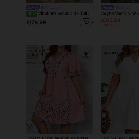
Vibekara
Ceyna
Vibekara Vestido de Talla Grande Estilo Romántico Francés con Cuello en V, Diseño Asimétrico, Encaje Contrastante y Volantes en el Bajo, Vestido de Fiesta Estilo Princesa
NEW
S/85.99
S/79.99
Estimado
8
EMERY ROSE Vestido estampado de verano con mangas de volantes y cuello en V para tallas grandes, ideal para vacaciones