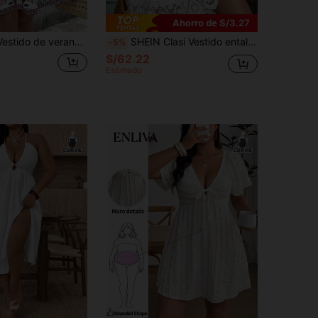
Ahorro de S/3.27
SHEIN VCAY Vestido de verano boho casual blanco con estampado floral, escote en V y mangas de murciélago, talla grande, para fiesta de despedida de soltera, fiesta de té, vacaciones, vestido de playa para mujer, invitada de boda
SHEIN Clasi Vestido entallado de un solo color con hombros abiertos y decoración de encaje para señoras de talla grande
-5%
S/62.22
Estimado