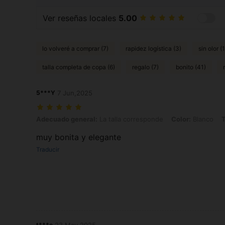
Ver reseñas locales
5.00
lo volveré a comprar (7)
rapidez logística (3)
sin olor (
talla completa de copa (6)
regalo (7)
bonito (41)
5***Y
7 Jun,2025
Adecuado general: La talla corresponde, Color: Blanco, Talla: 0XL
Adecuado general:
La talla corresponde
Color:
Blanco
T
muy bonita y elegante
Traducir
t***e