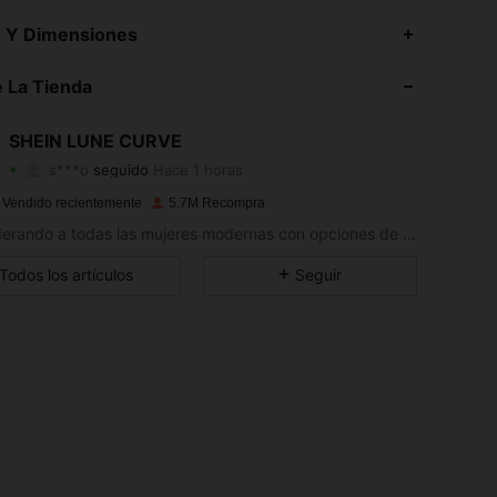
4.89
13K
450K
s Y Dimensiones
4.89
13K
450K
 La Tienda
4.89
13K
450K
SHEIN LUNE CURVE
s***o
seguido
Hace 1 horas
4.89
13K
450K
Calificación
Artículos
Seguidores
 Vendido recientemente
5.7M Recompra
4.89
13K
450K
Empoderando a todas las mujeres modernas con opciones de estilo ilimitadas.
4.89
13K
450K
Todos los artículos
Seguir
4.89
13K
450K
4.89
13K
450K
4.89
13K
450K
4.89
13K
450K