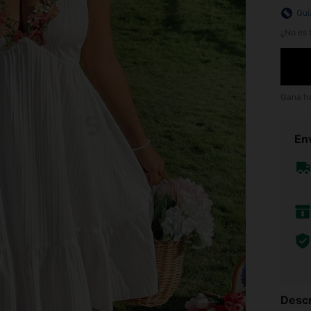
Guí
¿No es t
Gana h
Env
Descr