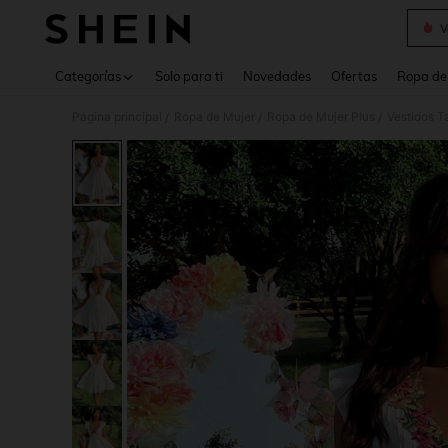
V
Use up 
Categorías
Solo para ti
Novedades
Ofertas
Ropa de
Página principal
Ropa de Mujer
Ropa de Mujer Plus
Vestidos T
/
/
/