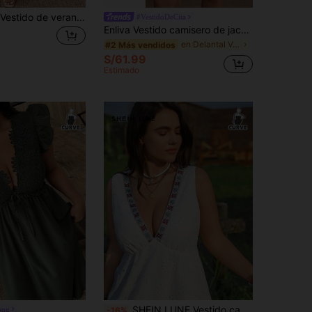
EMERY ROSE Vestido de verano para mujer de talla grande con abertura lateral, dobladillo con corte en la Top y tirantes finos en unicolor
#VestidoDeCita
Enliva Vestido camisero de jacquard para mujer talla grande, vestido casual de mujer con mangas acampanadas, vestido con mangas con volantes, vestido de verano casual para mujer joven, vestido casual de mujer, vestido camisero de manga corta con lazo delantero, vestido de verano para mujer, vestido de verano elegante para mujer
en Delantal Vestidos De Talla Grande
#2 Más vendidos
S/61.99
Estimado
SHEIN LUNE Vestido casual de vacaciones de Navidad talla grande con escote en V y parches calados, vestido refrescante, atuendo de alivio del estrés, elegante moda de descanso para mujeres
ong
-16%