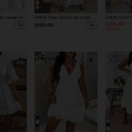
8
SHEIN LUNE Vestido casual con escote en V, mangas con volantes y estampado floral, para mujer talla grande, adecuado para uso cotidiano, primavera/verano/otoño
SHEIN Clasi Vestido de mujer de manga corta con cuello en V y bordado floral, talla grande
S/46.99
S/90.99
Estimado
5