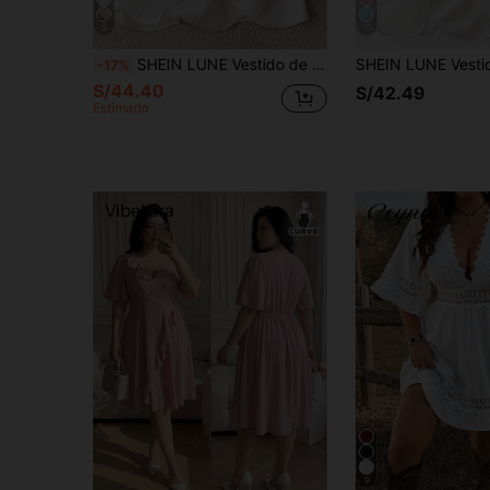
5
10
SHEIN LUNE Vestido de talla grande con diseño floral bordado y ribete de contraste
-17%
S/44.40
S/42.49
Estimado
9